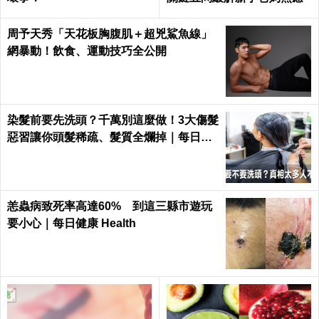
周予天秀「天花板胸腹肌＋超兇鯊魚線」
網暴動！飲食、運動技巧全公開
染髮前要先洗頭？千萬別這麼做！3大傷髮
惡習讓你頭髮稀疏、髮質全爛掉｜每日健
康 Health
恙蟲病致死率高達60% 到這三縣市遊玩
要小心｜每日健康 Health