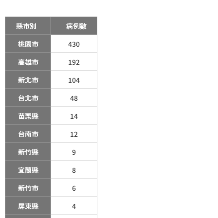
縣市別
病例數
桃園市
430
高雄市
192
新北市
104
台北市
48
苗栗縣
14
台南市
12
新竹縣
9
宜蘭縣
8
新竹市
6
屏東縣
4