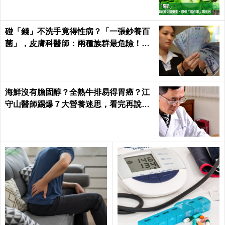
碰「錢」不洗手竟得性病？「一張鈔養百
菌」，皮膚科醫師：兩種族群最危險！｜
每日健康Health
海鮮沒有膽固醇？全熟牛排易得胃癌？江
守山醫師踢爆７大營養迷思，看完再說你
懂健康｜每日健康 Health