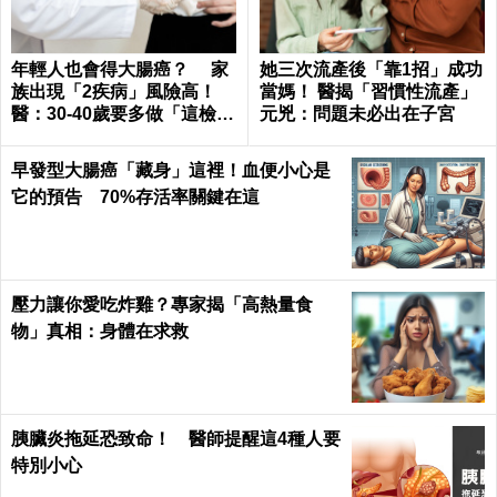
年輕人也會得大腸癌？ 家
她三次流產後「靠1招」成功
族出現「2疾病」風險高！
當媽！ 醫揭「習慣性流產」
醫：30-40歲要多做「這檢
元兇：問題未必出在子宮
查」
早發型大腸癌「藏身」這裡！血便小心是
它的預告 70%存活率關鍵在這
壓力讓你愛吃炸雞？專家揭「高熱量食
物」真相：身體在求救
胰臟炎拖延恐致命！ 醫師提醒這4種人要
特別小心