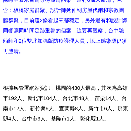
陳時中表示目前等待釐清的案子還有6條未釐清，包
含：板橋家庭群聚、設計師延伸到房屋代銷和宗教團
體群聚，目前這2條看起來都穩定，另外還有和設計師
同餐廳同時間足跡重疊的個案，這要再觀察，台中驗
船師和2位雙北加強版防疫護理人員，以上感染源仍須
再釐清。
根據疾管署網站資訊，桃園的430人最高，其次為高雄
市192人、新北市104人、台北市48人、苗栗14人、台
南市12人、新竹縣9人、
宜蘭縣8人、
新竹市6人、屏東
縣4人、台中市3人、基隆市1人、彰化縣1人。