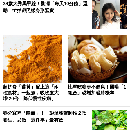
39歲大秀馬甲線！劉濤「每天10分鐘」運
動，忙拍戲照樣身形緊實
超抗炎「薑黃」配上這「兩
比單吃糖更不健康！醫曝「1
種食材」一起煮，吸收度大
組合」恐增加發胖機率
增 20倍！降低慢性疾病、癌
症發生率！
春分宜補「陽氣」！ 彭溫雅醫師推２招
養生、忌做「這件事」最有效