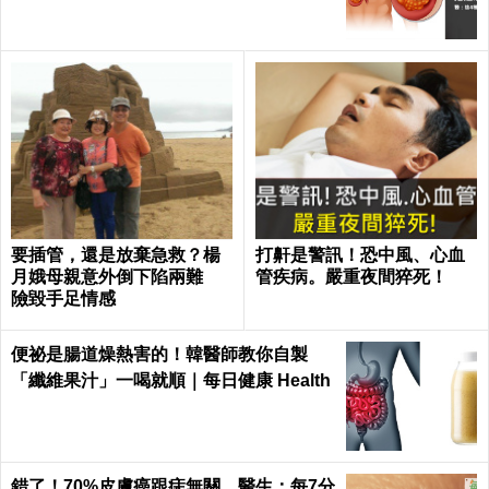
要插管，還是放棄急救？楊
打鼾是警訊！恐中風、心血
月娥母親意外倒下陷兩難
管疾病。嚴重夜間猝死！
險毀手足情感
便祕是腸道燥熱害的！韓醫師教你自製
「纖維果汁」一喝就順｜每日健康 Health
錯了！70%皮膚癌跟痣無關，醫生：每7分