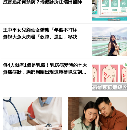
成昏迷如何預防？瑞健診所江瑞田醫師
王中平女兒顧仙女體態「年假不打烊」
無視大魚大肉曝「飲控、運動」秘訣
每4人就有1個是乳癌！乳房病變時的七大
無痛症狀，胸部周圍出現這種硬塊立刻就
醫｜每日健康 Health