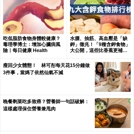
吃低脂肪食物身體較健康？
水腫、抽筋、高血壓是「缺
毒理學博士：增加心臟病風
鉀」徵兆！「9種含鉀食物」
險｜每日健康 Health
大公開，這些比香蕉更補鉀
｜每日健康 Health
瘦回少女體態！ 林可彤每天花15分鐘做
3件事，當媽了依然仙氣不減
晚餐剩菜吃多致癌？營養師一句話破解：
這樣處理保住營養兼甩肉