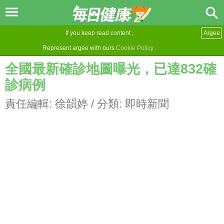
If you keep read content ,
Argee
Represent argee with ours
Cookie Policy
.
全國最新確診地圖曝光，已達832確
診病例
責任編輯:
徐韻婷
/ 分類:
即時新聞