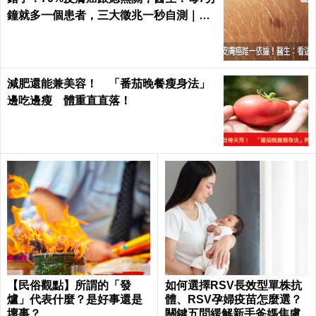
鐘就多一個患者，三大徵兆一秒自測｜每
日健康 Health
減肥還能兼美容！ 「番茄晚餐瘦身法」
邊吃邊瘦 體重直直落！
【民俗觀點】所謂的「發
如何選擇RSV長效型單株抗
爐」代表什麼？是好事還是
體、RSV孕婦疫苗怎麼選？
壞事？
關鍵五問緩解新手爸媽焦慮