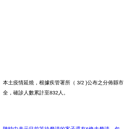
本土疫情延燒，根據疾管署所（ 3/2 )公布之分佈縣市
全，確診人數累計至832人。