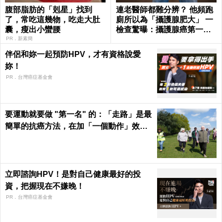
腹部脂肪的「剋星」找到
連老醫師都難分辨？ 他頻跑
了，常吃這幾物，吃走大肚
廁所以為「攝護腺肥大」 一
囊，瘦出小蠻腰
檢查驚曝：攝護腺癌第一期
了
PR．新素簡
伴侶和妳一起預防HPV，才有資格說愛
妳！
PR．台灣癌症基金會
要運動就要做 "第一名" 的：「走路」是最
簡單的抗癌方法，在加「一個動作」效果
倍增！
立即諮詢HPV！是對自己健康最好的投
資，把握現在不嫌晚！
PR．台灣癌症基金會