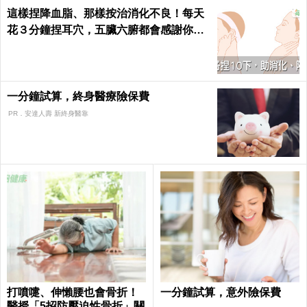
這樣捏降血脂、那樣按治消化不良！每天
花３分鐘捏耳穴，五臟六腑都會感謝你｜
每日健康 Health
一分鐘試算，終身醫療險保費
PR．安達人壽 新終身醫靠
打噴嚏、伸懶腰也會骨折！
一分鐘試算，意外險保費
醫授「5招防壓迫性骨折」關