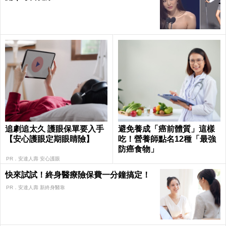
追劇追太久 護眼保單要入手
避免養成「癌前體質」這樣
【安心護眼定期眼睛險】
吃！營養師點名12種「最強
防癌食物」
PR．安達人壽 安心護眼
快來試試！終身醫療險保費一分鐘搞定！
PR．安達人壽 新終身醫靠