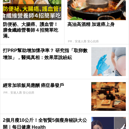
防便祕、大腸癌、護血管！
高油高酒精 加速癌上身
膳食纖維營養師４招簡單吃
滿。
PR．安達人壽 安心抗癌
打PRP幫助增加懷孕率？ 研究指「取卵數
增加」，醫揭真相：效果眾說紛紜
經常加班飯局應酬 癌症暴發戶
PR．安達人壽 安心抗癌
2個月瘦10公斤！全智賢5個瘦身秘訣大公
開｜每日健康 Health