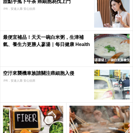
甜點手搖下午茶 癌細胞易找上門
PR．安達人壽 安心抗癌
最便宜補品！天天一碗白米粥，生津補
氣、養生力更勝人蔘湯｜每日健康 Health
空汙來襲機車族請關注癌細胞入侵
PR．安達人壽 安心抗癌