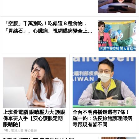
「空腹」千萬別吃！吃錯這８種食物，
「胃結石」、心臟病、視網膜病變全上身
｜每日健康Health
上班看電腦 眼睛壓力大 護眼
全台不明傳播鏈還有7條！
保單要入手【安心護眼定期
羅一鈞：防疫旅館護理師病
眼睛險】
毒跟現有皆不同
PR．安達人壽 安心護眼