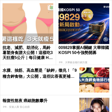
抗老、減肥、助消化，馬鈴
009829掌握AI關鍵 大華韓國
薯塑身食譜大公開！這樣吃3
KOSPI 50今強勢開募
天狂瘦5公斤｜每日健康 Hea
lth
PR．大華銀全能行銷方案
水腫、抽筋、高血壓是「缺鉀」徵兆！「9
種含鉀食物」大公開，這些比香蕉更補鉀
｜每日健康 Health
報復性熬夜 癌細胞數攀升
PR．安達人壽 安心抗癌