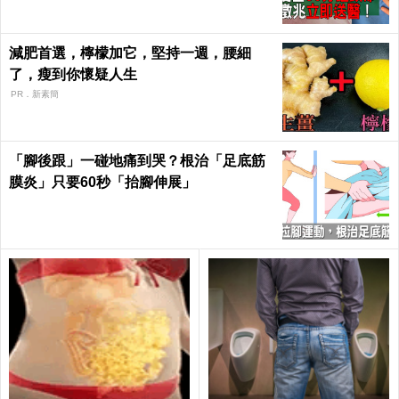
減肥首選，檸檬加它，堅持一週，腰細
了，瘦到你懷疑人生
PR．新素簡
「腳後跟」一碰地痛到哭？根治「足底筋
膜炎」只要60秒「抬腳伸展」