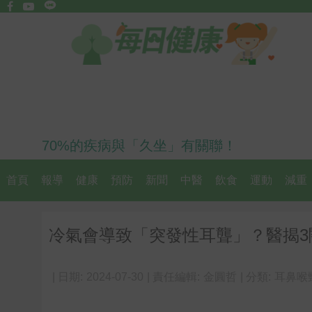
70%的疾病與「久坐」有關聯！
首頁
報導
健康
預防
新聞
中醫
飲食
運動
減重
冷氣會導致「突發性耳聾」？醫揭3
| 日期:
2024-07-30
| 責任編輯:
金圓哲
| 分類:
耳鼻喉