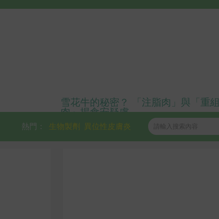
雪花牛的秘密？ 「注脂肉」與「重
肉」揭食安疑慮
熱門：
生物製劑
異位性皮膚炎