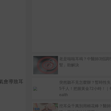
老是嗡嗡耳鳴？中醫師3招調
腎」助解決
氣會導致耳
突然聽不見怎麼辦？暫時性失
5千人！把握黃金72小時！｜
ealth
挖耳朵千萬別用棉花棒？醫師