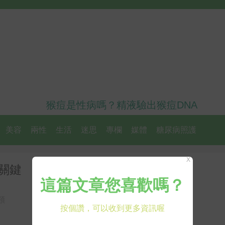
猴痘是性病嗎？精液驗出猴痘DNA
美容
兩性
生活
迷思
專欄
媒體
糖尿病照護
X
關鍵 這樣用冷氣才不傷耳
頸