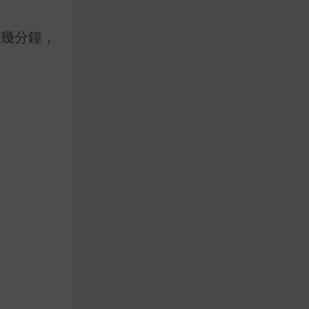
待幾分鐘，