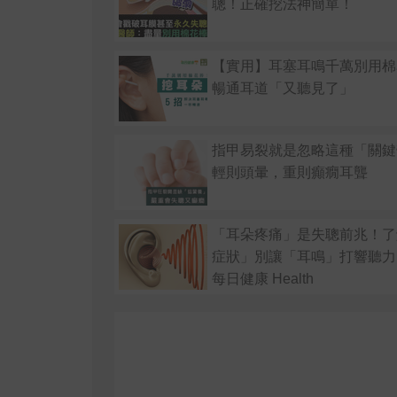
聰！正確挖法神簡單！
【實用】耳塞耳鳴千萬別用棉
暢通耳道「又聽見了」
指甲易裂就是忽略這種「關鍵
輕則頭暈，重則癲癇耳聾
「耳朵疼痛」是失聰前兆！了
症狀」別讓「耳鳴」打響聽力
每日健康 Health