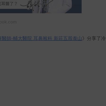
ook.com
淳醫師-輔大醫院 耳鼻喉科 新莊五股泰山
》分享了冷