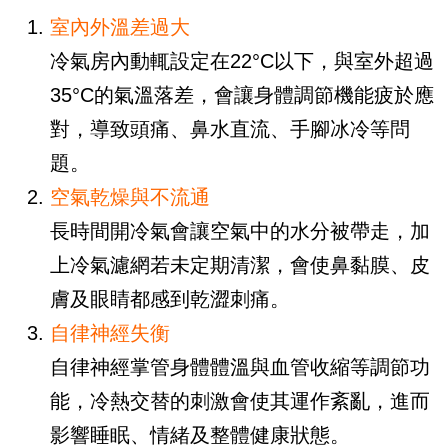
室內外溫差過大
冷氣房內動輒設定在22°C以下，與室外超過
35°C的氣溫落差，會讓身體調節機能疲於應
對，導致頭痛、鼻水直流、手腳冰冷等問
題。
空氣乾燥與不流通
長時間開冷氣會讓空氣中的水分被帶走，加
上冷氣濾網若未定期清潔，會使鼻黏膜、皮
膚及眼睛都感到乾澀刺痛。
自律神經失衡
自律神經掌管身體體溫與血管收縮等調節功
能，冷熱交替的刺激會使其運作紊亂，進而
影響睡眠、情緒及整體健康狀態。