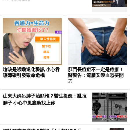
嗆咳是喉嚨退化警訊 小心吞
肛門長痘痘不一定是痔瘡！
嚥障礙引發致命危機
醫警告：流膿又帶血恐要開
刀
山東大媽吊脖子治頸椎？醫生提醒：亂拉
脖子 小心中風癱瘓找上你