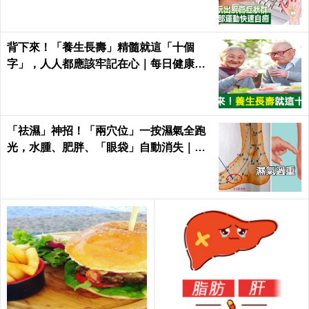
背下來！「養生長壽」精髓就這「十個
字」，人人都應該牢記在心｜每日健康He
alth
「祛濕」神招！「兩穴位」一按濕氣全跑
光，水腫、肥胖、「眼袋」自動消失｜每
日健康Health