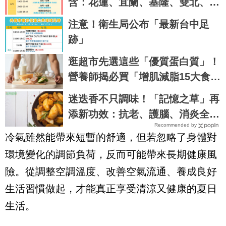
含：花蓮、宜蘭、基隆、雙北、桃
園、新竹、台南、高雄
注意！衛生局公布「最新台中足
跡」
逛超市先選這些「優質蛋白質」！
營養師揭必買「增肌減脂15大食
材」
迷迭香不只調味！「記憶之草」再
添新功效：抗老、護腦、消炎全靠
Recommended by
它
冷氣雖然能帶來短暫的舒適，但若忽略了身體對
環境變化的調節負荷，反而可能帶來長期健康風
險。從調整空調溫度、改善空氣流通、養成良好
生活習慣做起，才能真正享受清涼又健康的夏日
生活。