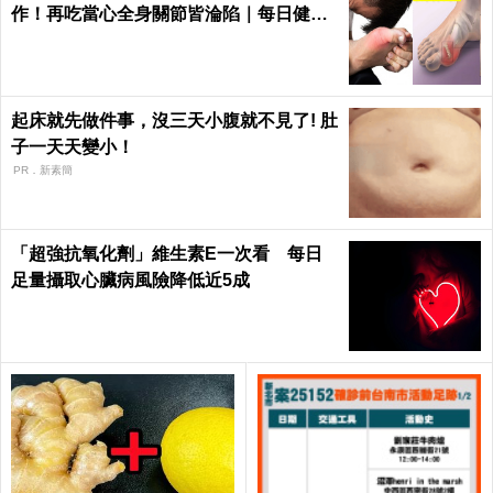
作！再吃當心全身關節皆淪陷｜每日健康
Health
起床就先做件事，沒三天小腹就不見了! 肚
子一天天變小！
PR．新素簡
「超強抗氧化劑」維生素E一次看 每日
足量攝取心臟病風險降低近5成