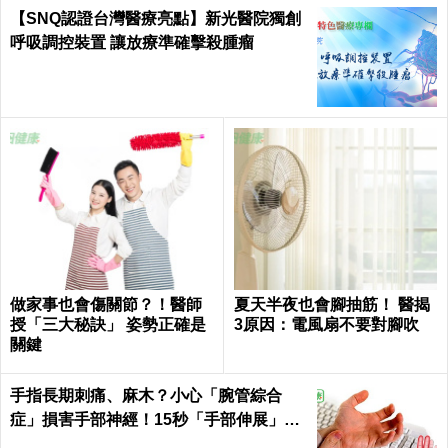
【SNQ認證台灣醫療亮點】新光醫院獨創
呼吸調控裝置 讓放療準確擊殺腫瘤
做家事也會傷關節？！醫師
夏天半夜也會腳抽筋！ 醫揭
授「三大秘訣」 姿勢正確是
3原因：電風扇不要對腳吹
關鍵
手指長期刺痛、麻木？小心「腕管綜合
症」損害手部神經！15秒「手部伸展」這
樣練，別讓身體空「腕」惜！