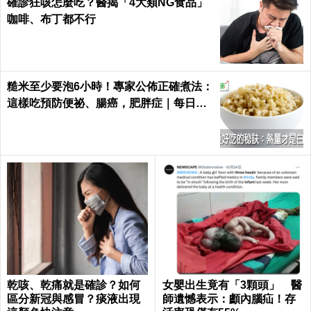
確診狂咳怎麼吃？醫揭「4大類NG食品」
咖啡、布丁都不行
糙米至少要泡6小時！專家公佈正確煮法：
這樣吃預防便祕、腸癌，肥胖症｜每日健
康 Health
乾咳、乾痛就是確診？如何
女嬰出生竟有「3顆頭」 醫
區分新冠與感冒？痰液出現
師遺憾表示：顱內腦疝！存