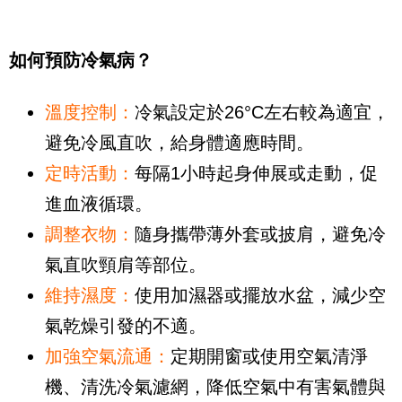
如何預防冷氣病？
溫度控制：
冷氣設定於26°C左右較為適宜，
避免冷風直吹，給身體適應時間。
定時活動：
每隔1小時起身伸展或走動，促
進血液循環。
調整衣物：
隨身攜帶薄外套或披肩，避免冷
氣直吹頸肩等部位。
維持濕度：
使用加濕器或擺放水盆，減少空
氣乾燥引發的不適。
加強空氣流通：
定期開窗或使用空氣清淨
機、清洗冷氣濾網，降低空氣中有害氣體與