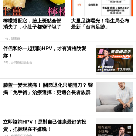
檸檬搭配它，臉上斑點全部
大量足跡曝光！衛生局公布
消失了，小肚子都變平坦了
最新「台南足跡」
PR．新素簡
伴侶和妳一起預防HPV，才有資格說愛
妳！
PR．台灣癌症基金會
膝蓋一變天就痛！ 關節退化只能開刀？ 醫
揭「免手術」治療選擇：更適合長者族群
立即諮詢HPV！是對自己健康最好的投
資，把握現在不嫌晚！
PR．台灣癌症基金會