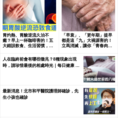
胃灼熱、胃酸逆流久治不
「早衰」、「更年期」提早
癒？早上一杯咖啡害的！五
都是這「九」大禍源害的！
大錯誤飲食、生活習慣，害
立馬消滅，讓你「青春肉
你胃酸翻騰，長期恐致「食
體」大勝同齡人！
道癌」！
人在臨終前會有哪些徵兆？8種現象出現
時，請珍惜最後的相處時光｜每日健康 He
alth
最新消息！北市和平醫院護理師確診，先
生小孩也確診