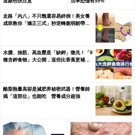
這顏色快注意
活率恐僅有55%
走路「內八」不只醜還容易絆倒！美女養
成班教你「矯正三式」秒逆轉脆弱韌帶肌
肉！
水腫、抽筋、高血壓是「缺鉀」徵兆！「9
種含鉀食物」大公開，這些比香蕉更補鉀
｜每日健康 Health
酪梨熱量高卻是減肥界秘密武器！營養師
揭「這部位」也能吃 營養成分超強