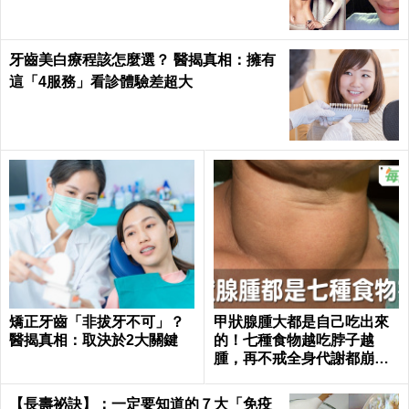
牙齒美白療程該怎麼選？ 醫揭真相：擁有
這「4服務」看診體驗差超大
矯正牙齒「非拔牙不可」？
甲狀腺腫大都是自己吃出來
醫揭真相：取決於2大關鍵
的！七種食物越吃脖子越
腫，再不戒全身代謝都崩潰
｜每日健康 Health
【長壽祕訣】：一定要知道的７大「免疫