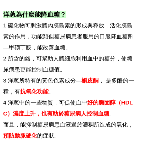
洋蔥為什麼能降血糖？
1 硫化物可刺激體內胰島素的形成與釋放，活化胰島
素的作用，功能類似糖尿病患者服用的口服降血糖劑
—甲磺丁胺，能改善血糖。
2 所含的鉻，可幫助人體細胞利用血中的糖分，使糖
尿病患更能控制血糖值。
3 洋蔥所特有的黃色色素成分—
槲皮酮
， 是多酚的一
種，有
抗氧化功能
。
4 洋蔥中的一些物質，可促使血中
好的膽固醇（HDL
C）濃度上升，也有助於糖尿病人控制血糖
。
而且，能抑制糖尿病患血液過於濃稠所造成的氧化，
預防動脈硬化
的症狀。