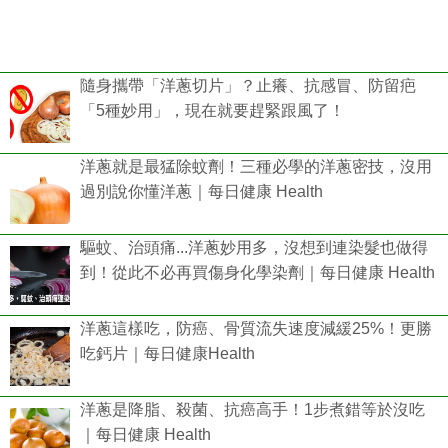
隨身攜帶「洋蔥切片」？止癢、抗感冒、防留疤
「5種妙用」，現在就要趕緊跟風了！
洋蔥就是最猛除蚊劑！三種必學的洋蔥密技，沒用
過別說你懂洋蔥｜每日健康 Health
驅蚊、治頭痛...洋蔥妙用多，沒想到連染髮也做得
到！從此不必再買傷身化學染劑｜每日健康 Health
洋蔥這樣吃，防癌、骨質流失速度減緩25%！更勝
吃鈣片｜每日健康Health
洋蔥是降脂、殺菌、抗癌高手！1步煮錯等於沒吃
｜每日健康 Health