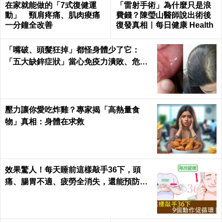
在家就能做的「7式復健運
「雷射手術」為什麼只是浪
動」 頸肩疼痛、肌肉痠痛
費錢？陳瑩山醫師說出術後
一分鐘全改善
復發真相｜每日健康 Health
「嘴破、頭髮狂掉」都怪身體少了它：
「五大缺鋅症狀」當心免疫力潰敗、危機
一觸即發！3食物救回來｜每日健康Healt
h
壓力讓你愛吃炸雞？專家揭「高熱量食
物」真相：身體在求救
效果驚人！每天睡前這樣敲手36下，頭
痛、腸胃不適、疲勞全消失，還能預防腦
中風！｜每日健康Health