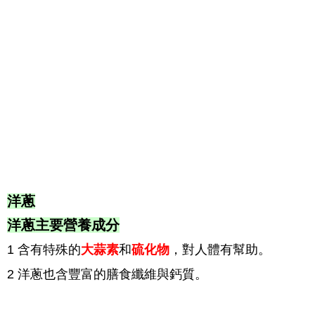
洋蔥
洋蔥主要營養成分
1 含有特殊的
大蒜素
和
硫化物
，對人體有幫助。
2 洋蔥也含豐富的膳食纖維與鈣質。