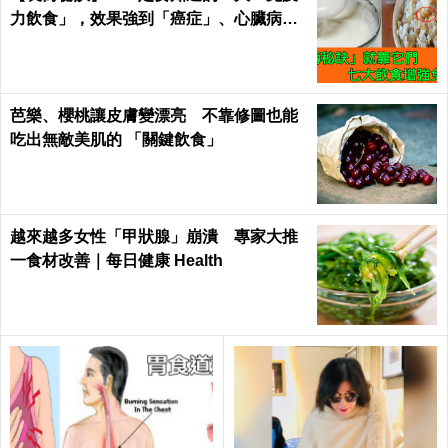
力飲食」，效果強到「癌症」、心臟病、
糖尿病都怕！｜每日健康Health
芭樂、櫻桃讓皮膚變漂亮 不靠修圖也能
吃出無敵美肌的 「關鍵飲食」
越來越多女性「甲狀腺」崩潰 專家大推
一食材改善｜每日健康 Health