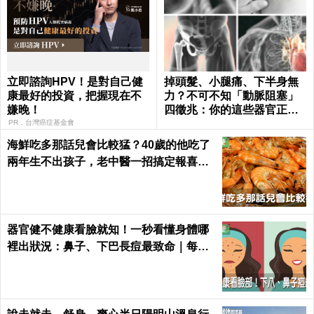
立即諮詢HPV！是對自己健
掉頭髮、小腿痛、下半身無
康最好的投資，把握現在不
力？不可不知「動脈阻塞」
嫌晚！
四徵兆：你的這些器官正在
壞死！｜每日健康 Health
PR．台灣癌症基金會
海鮮吃多那話兒會比較猛？40歲的他吃了
兩年生不出孩子，老中醫一招搞定報喜｜
每日健康 Health
器官健不健康看臉就知！一秒看懂身體哪
裡出狀況：鼻子、下巴長痘最致命｜每日
健康 Health