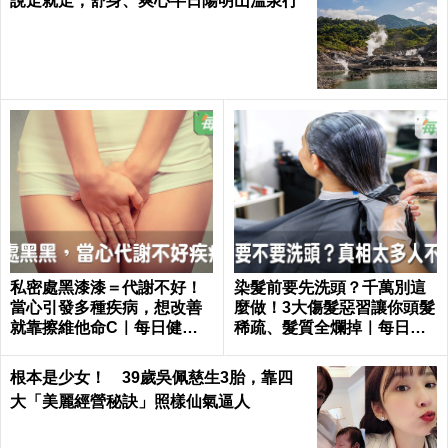
說走就走，舒身、爽心半日陽明山溫泉行
私密處黑漆漆＝代謝不好！
染髮前要先洗頭？千萬別這
當心引發多種疾病，想改善
麼做！3大傷髮惡習讓你頭髮
就靠擦維他命C｜每日健康
稀疏、髮質全爛掉｜每日健
Health
康 Health
根本是少女！ 39歲吳佩慈生3胎，靠四
大「美麗經營秘訣」照樣仙氣逼人