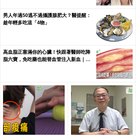
男人年過50逃不過攝護腺肥大？醫提醒：
趁年輕多吃這「4物」
高血脂正塞滿你的心臟！快跟著醫師吃降
脂六寶，免吃藥也能替血管注入新血｜每
日健康 Health