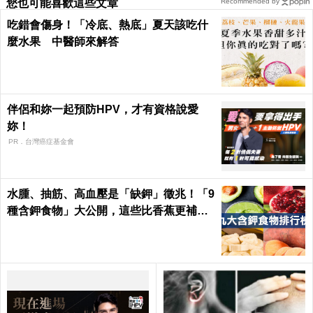
您也可能喜歡這些文章
Recommended by
吃錯會傷身！「冷底、熱底」夏天該吃什
麼水果 中醫師來解答
伴侶和妳一起預防HPV，才有資格說愛
妳！
PR．台灣癌症基金會
水腫、抽筋、高血壓是「缺鉀」徵兆！「9
種含鉀食物」大公開，這些比香蕉更補鉀
｜每日健康 Health