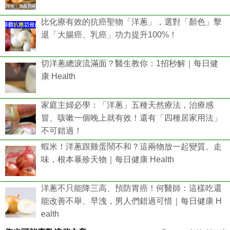
比化療有效的抗癌聖物「洋蔥」，選對「顏色」擊
退「大腸癌、乳癌」功力提升100%！
切洋蔥總淚流滿面？醫生教你：1招秒解｜每日健
康 Health
家庭主婦必學：「洋蔥」五種天然療法，治療感
冒、咳嗽一個晚上就有效！還有「四種居家用法」
不可錯過！
蝦米！洋蔥跟雞蛋鬧不和？這兩物放一起變質、走
味，根本暴殄天物｜每日健康 Health
洋蔥不只能降三高、預防胃癌！何醫師：這樣吃還
能改善不舉、早洩，男人們錯過可惜｜每日健康 H
ealth