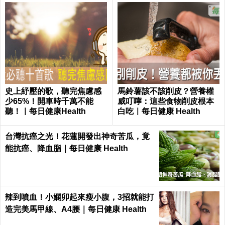
史上紓壓的歌，聽完焦慮感
馬鈴薯該不該削皮？營養權
少65%！開車時千萬不能
威叮嚀：這些食物削皮根本
聽！｜每日健康Health
白吃｜每日健康 Health
台灣抗癌之光！花蓮開發出神奇苦瓜，竟
能抗癌、降血脂｜每日健康 Health
辣到噴血！小嫻卯起來瘦小腹，3招就能打
造完美馬甲線、A4腰｜每日健康 Health