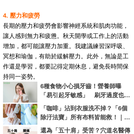
4. 壓力和疲勞 
長期的壓力和疲勞會影響神經系統和肌肉功能，
讓人感到無力和疲憊。秋天開學或工作上的活動
增加，都可能讓壓力加重。我建議練習深呼吸、
冥想和瑜伽，有助於緩解壓力。此外，無論是工
作還是學習，都要記得定期休息，避免長時間保
持同一姿勢。
6種食物小心損牙齒！營養師曝
「易引起牙敏感」 刷牙過度也N
G
「咖啡」沾到衣服洗不掉？「6個
除汙法寶」所有布料皆能救！｜每
日健康Health
還為「五十肩」受苦？穴道名醫傳