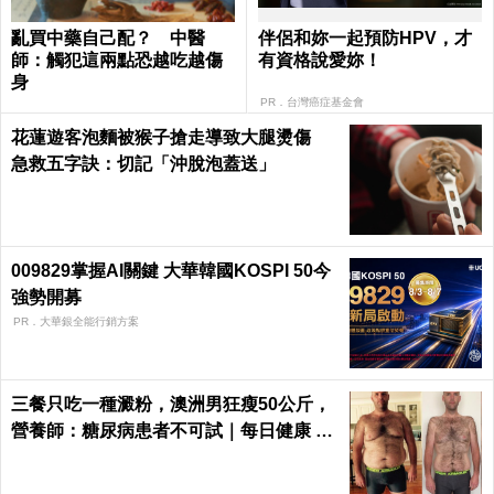
亂買中藥自己配？ 中醫
伴侶和妳一起預防HPV，才
師：觸犯這兩點恐越吃越傷
有資格說愛妳！
身
PR．台灣癌症基金會
花蓮遊客泡麵被猴子搶走導致大腿燙傷
急救五字訣：切記「沖脫泡蓋送」
009829掌握AI關鍵 大華韓國KOSPI 50今
強勢開募
PR．大華銀全能行銷方案
三餐只吃一種澱粉，澳洲男狂瘦50公斤，
營養師：糖尿病患者不可試｜每日健康 He
alth