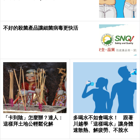
不好的殺菌產品讓細菌病毒更快活
「卡到陰」怎麼辦？達人：
多喝水不如會喝水！ 跟著
這樣拜土地公輕鬆化解
川越學「這樣喝水」讓身體
速散熱、解疲勞、不脫水