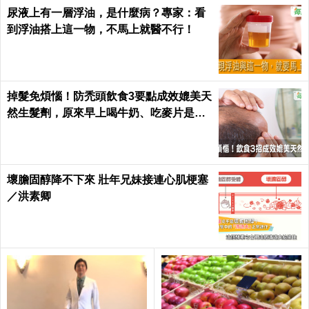
尿液上有一層浮油，是什麼病？專家：看
到浮油搭上這一物，不馬上就醫不行！
掉髮免煩惱！防禿頭飲食3要點成效媲美天
然生髮劑，原來早上喝牛奶、吃麥片是錯
的？｜每日健康 Health
壞膽固醇降不下來 壯年兄妹接連心肌梗塞
／洪素卿