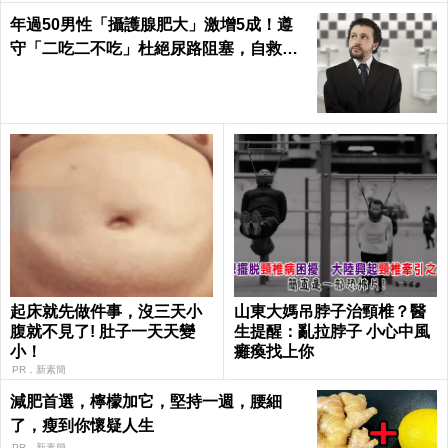
年過50男性「攝護腺肥大」激增5成！遵
守「二吃二不吃」杜絕尿路阻塞，自救下
半身｜每日健康Health
起床就先做件事，沒三天小
山東大媽吊脖子治頸椎？醫
腹就不見了! 肚子一天天變
生提醒：亂拉脖子 小心中風
小！
癱瘓找上你
PR．新素簡
減肥首選，檸檬加它，堅持一週，腰細
了，瘦到你懷疑人生
PR．新素簡