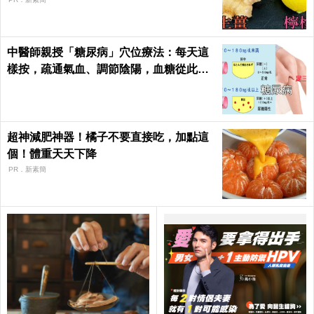
中醫師親授「糖尿病」穴位療法：每天這
樣按，疏通氣血、調節陰陽，血糖從此乖
乖聽話！
超神減肥神器！橘子不要直接吃，加點這
個！體重天天下降
PR．新素簡