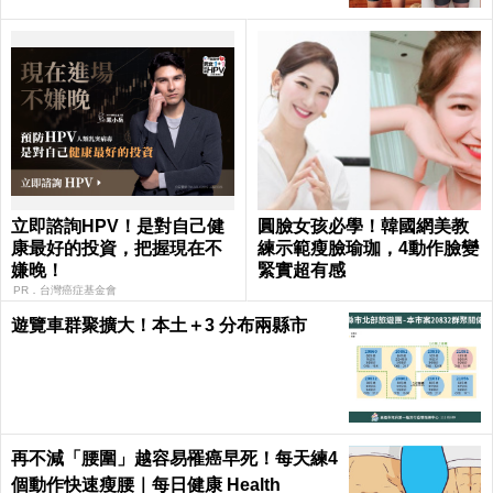
立即諮詢HPV！是對自己健
圓臉女孩必學！韓國網美教
康最好的投資，把握現在不
練示範瘦臉瑜珈，4動作臉變
嫌晚！
緊實超有感
PR．台灣癌症基金會
遊覽車群聚擴大！本土＋3 分布兩縣市
再不減「腰圍」越容易罹癌早死！每天練4
個動作快速瘦腰｜每日健康 Health