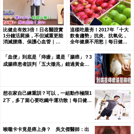
比健走有效3倍！日名醫證實
這樣吃最夯！2017年「十大
1分鐘活屍操，不但減重更能
飲食趨勢」抗炎、抗氧化，
消滅腰痛、保護心血管｜每
全年健康不用愁｜每日健康
日健康 Health
Health
「血便」到底是「痔瘡」還是「腸癌」？3
成腸癌患者誤判「五大徵兆」錯過黃金治
療期｜每日健康Health
想在家自己練重訓？可以，一組動作極限1
2下，多了當心要吃鐵牛運功散｜每日健康
Health
喉嚨卡卡竟是癌上身？ 吳文傑醫師：出