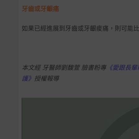
牙齒或牙齦痛
如果已經進展到牙齒或牙齦痠痛，則可能
本文經 牙醫師劉馥萱 臉書粉專
《愛跟長輩
護》
授權報導