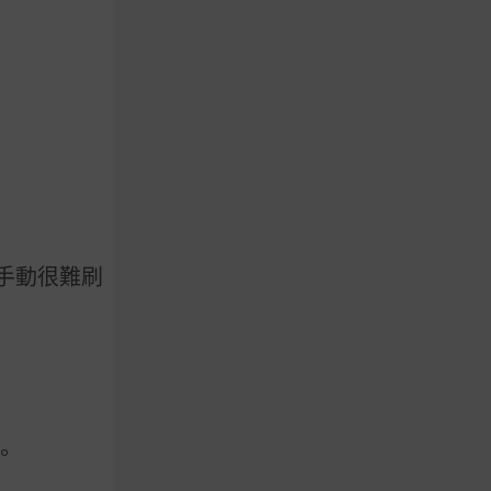
手動很難刷
。