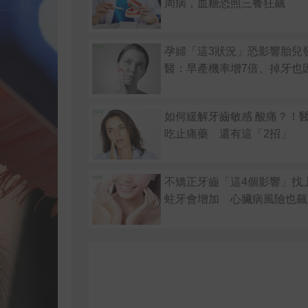
周病，血糖恐照三餐狂飆
孕婦「這3狀況」恐影響胎兒
醫：早產機率增7倍、掉牙也
如何緩解牙齒敏感 酸痛？！
吃止痛藥 還有這「2招」
不矯正牙齒「這4個影響」找
蛀牙會增加 心臟病風險也飆