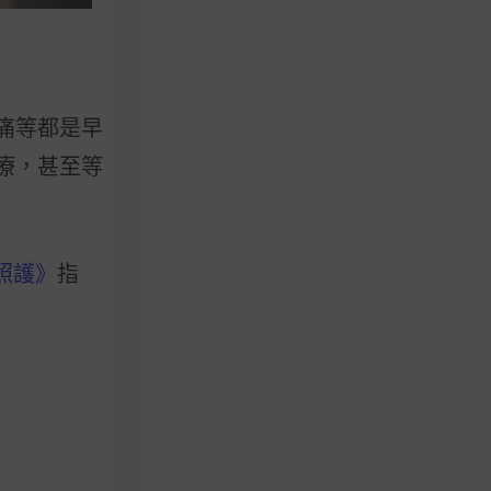
痛等都是早
療，甚至等
照護》
指