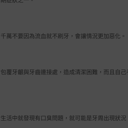
早期症狀之一。
，千萬不要因為流血就不刷牙，會讓情況更加惡化。
會包覆牙齦與牙齒連接處，造成清潔困難，而且自己
。
常生活中就發現有口臭問題，就可能是牙周出現狀況