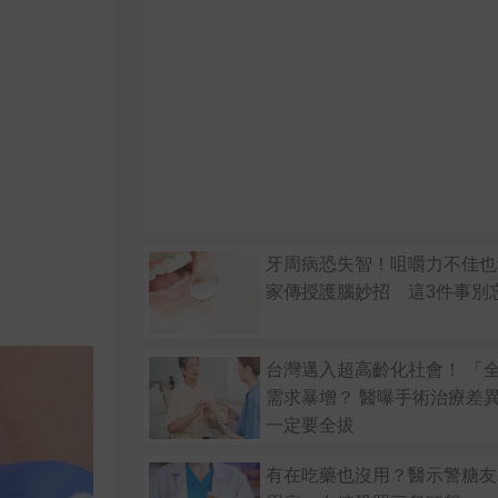
牙周病恐失智！咀嚼力不佳也
家傳授護腦妙招 這3件事別
台灣邁入超高齡化社會！ 「
需求暴增？ 醫曝手術治療差
一定要全拔
有在吃藥也沒用？醫示警糖友