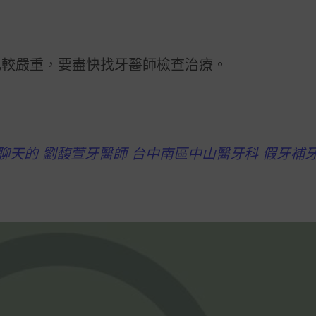
比較嚴重，要盡快找牙醫師檢查治療。
聊天的 劉馥萱牙醫師 台中南區中山醫牙科 假牙補