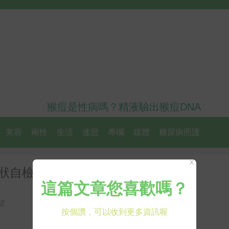
猴痘是性病嗎？精液驗出猴痘DNA
美容
兩性
生活
迷思
專欄
媒體
糖尿病照護
X
狀自檢免得牙齒掉光
健