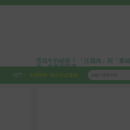
雪花牛的秘密？ 「注脂肉」與「重
肉」揭食安疑慮
熱門：
生物製劑
異位性皮膚炎