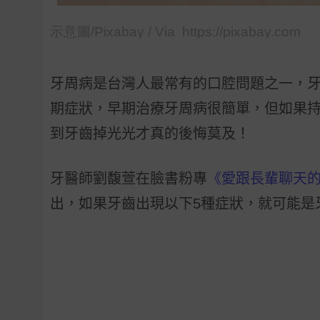
示意圖/Pixabay / Via https://pixabay.com
牙周病是台灣人最常有的口腔問題之一，
期症狀，早期治療牙周病很簡單，但如果
到牙齒掉光光才真的後悔莫及！
牙醫師劉馥萱在臉書粉專
《愛跟長輩聊天的
出，如果牙齒出現以下
5
種症狀，就可能是