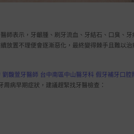
牙醫師表示，牙齦腫、刷牙流血、牙結石、口臭、牙
持續放置不理便會逐漸惡化，最終變得棘手且難以治
 劉馥萱牙醫師 台中南區中山醫牙科 假牙補牙口腔
牙周病早期症狀，建議趕緊找牙醫檢查：