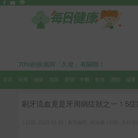
70%的疾病與「久坐」有關聯！
首頁
報導
健康
預防
新聞
中醫
飲食
運動
減重
刷牙流血竟是牙周病症狀之一！5症
| 日期:
2023-02-16
| 責任編輯:
林淑儀
| 分類:
牙科保