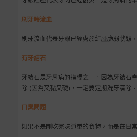
牙齦紅腫代表牙肉已經發炎，是牙周病的
刷牙時流血
刷牙流血代表牙齦已經處於紅腫脆弱狀態
有牙結石
牙結石是牙周病的指標之一，因為牙結石
除
(
因為又黏又硬
)
，一定要定期洗牙清除
口臭問題
如果不是剛吃完味道重的食物，而是在日