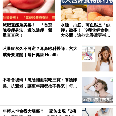
減肥還能兼美容！ 「番茄
水腫、抽筋、高血壓是「缺
晚餐瘦身法」邊吃邊瘦 體
鉀」徵兆！「9種含鉀食物」
重直直落！
大公開，這些比香蕉更補鉀
｜每日健康 Health
眩暈症永久不可逆？耳鼻喉科醫師：六大
威脅要避開｜每日健康 Health
不看會後悔！滋陰補血就吃三寶：養護卵
巢、抗衰老，讓更年期都捨不得來｜每日
健康 Health
年輕人也會得大腸癌？ 家族出現「2疾