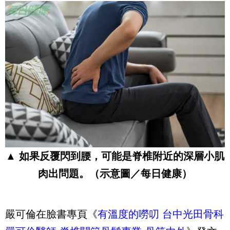
▲ 如果反覆閃到腰，可能是脊椎附近的深層小肌
肉出問題。（示意圖／每日健康）
嚴可倫在臉書專頁《
有溫度的嘮叨 台中光田骨科