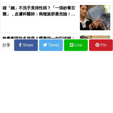
碰「錢」不洗手竟得性病？「一張鈔養百
菌」，皮膚科醫師：兩種族群最危險！｜
每日健康Health
晚餐剩菜吃多致癌？營養師一句話破解：
這樣處理保住營養兼甩肉
分享
Share
Tweet
Line
Pin
每4人就有1個是乳癌！乳房
《名醫專欄／魏崢》走沒幾