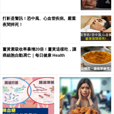
打鼾是警訊！恐中風、心血管疾病。嚴重
夜間猝死！
薑黃素吸收率暴增20倍！薑黃這樣吃，讓
癌細胞自動凋亡｜每日健康 Health