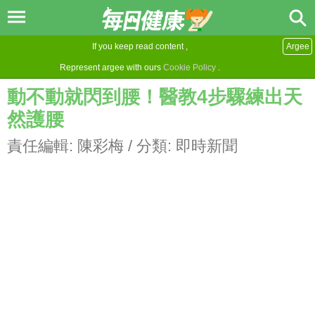
If you keep read content ,
Argee
Represent argee with ours
Cookie Policy
.
動不動就閃到腰！醫教4步驟練出天
然護腰
責任編輯:
陳彩梅
/ 分類:
即時新聞