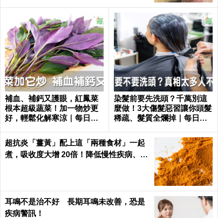
補血、補鈣又護眼，紅鳳菜
染髮前要先洗頭？千萬別這
根本超級蔬菜！加一物炒更
麼做！3大傷髮惡習讓你頭髮
好，輕鬆化解寒涼｜每日健
稀疏、髮質全爛掉｜每日健
康 Health
康 Health
超抗炎「薑黃」配上這「兩種食材」一起
煮，吸收度大增 20倍！降低慢性疾病、癌
症發生率！
耳鳴不是治不好 長期耳鳴未改善，恐是
疾病警訊！