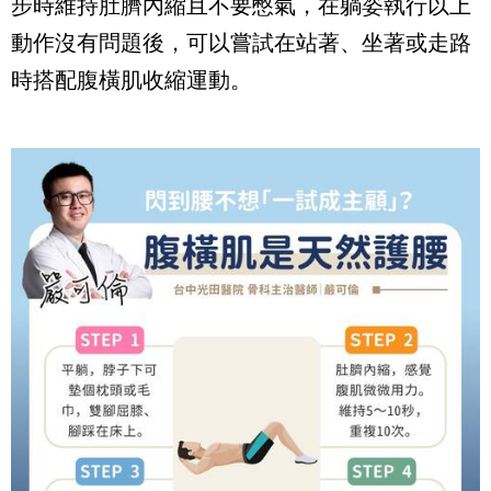
步時維持肚臍內縮且不要憋氣，在躺姿執行以上
動作沒有問題後，可以嘗試在站著、坐著或走路
時搭配腹橫肌收縮運動。