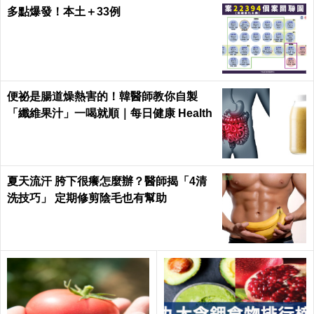
多點爆發！本土＋33例
便祕是腸道燥熱害的！韓醫師教你自製
「纖維果汁」一喝就順｜每日健康 Health
夏天流汗 胯下很癢怎麼辦？醫師揭「4清
洗技巧」 定期修剪陰毛也有幫助