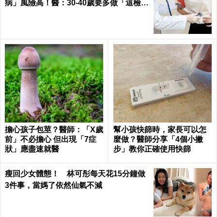
病」風險高！醫：30-40歲要多做「這檢
查」
擔心孩子包莖？醫師：「X歲
幫小孩快篩時，家長可以怎
前」不必擔心 但出現「7症
麼做？醫師分享「4個小撇
狀」應盡速就醫
步」教你正確使用快篩
瘦回少女體態！ 林可彤每天花15分鐘做
3件事，當媽了依然仙氣不減