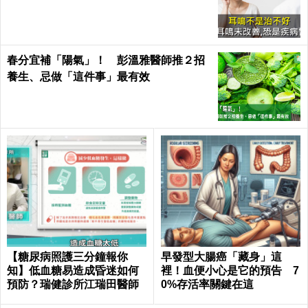
春分宜補「陽氣」！ 彭溫雅醫師推２招
養生、忌做「這件事」最有效
【糖尿病照護三分鐘報你
早發型大腸癌「藏身」這
知】低血糖易造成昏迷如何
裡！血便小心是它的預告 7
預防？瑞健診所江瑞田醫師
0%存活率關鍵在這