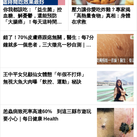
你我都該吃：「益生菌」控
壓力讓你愛吃炸雞？專家揭
血糖、解憂鬱，還能預防
「高熱量食物」真相：身體
「大腸癌」！每天這時間吃
在求救
最有效｜每日健康Health
錯了！70%皮膚癌跟痣無關，醫生：每7分
鐘就多一個患者，三大徵兆一秒自測｜每
日健康 Health
王中平女兒顧仙女體態「年假不打烊」
無視大魚大肉曝「飲控、運動」秘訣
恙蟲病致死率高達60% 到這三縣市遊玩
要小心｜每日健康 Health