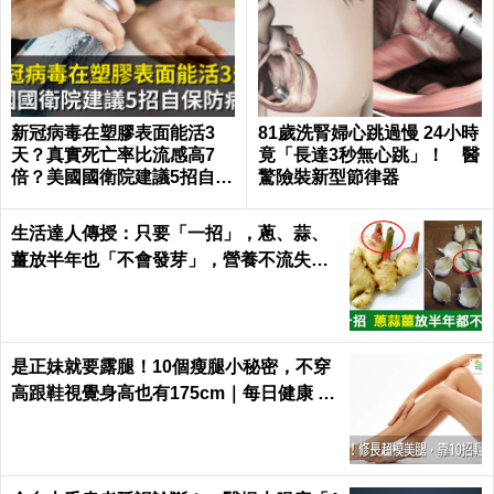
新冠病毒在塑膠表面能活3
81歲洗腎婦心跳過慢 24小時
天？真實死亡率比流感高7
竟「長達3秒無心跳」！ 醫
倍？美國國衛院建議5招自保
驚險裝新型節律器
防病毒
生活達人傳授：只要「一招」，蔥、蒜、
薑放半年也「不會發芽」，營養不流失！
｜每日健康Health
是正妹就要露腿！10個瘦腿小秘密，不穿
高跟鞋視覺身高也有175cm｜每日健康 H
ealth