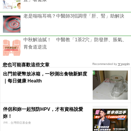
老是嗡嗡耳鳴？中醫師3招調理「肝、腎」助解決
中秋解油膩！ 中醫教「1茶2穴」防發胖、脹氣、
胃食道逆流
您也可能喜歡這些文章
Recommended by
出門前硬幣放冰箱，一秒測出食物新鮮度
｜每日健康 Health
伴侶和妳一起預防HPV，才有資格說愛
妳！
PR．台灣癌症基金會