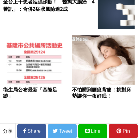
全台上千患者延誤診斷！ 醫揭大腸癌「4
警訊」：合併2症狀風險逾2成
衛生局公布最新「基隆足
不怕睡到腰痠背痛！挑對床
跡」
墊讓你一夜好眠！
分享
Share
Tweet
Line
Pin