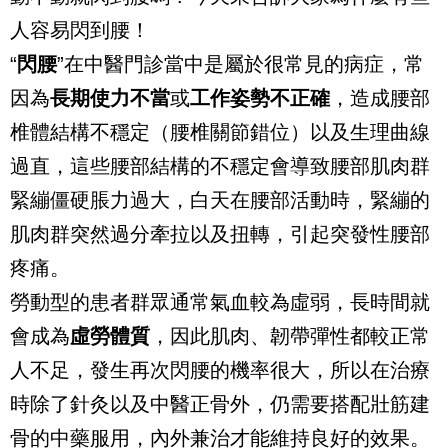
人容易閃到腰！
“
閃腰
”
在中醫門診當中是屬於很常見的病症，常
因為
長期使力不當
或
工作姿勢不正確
，造成腰部
椎體結構不穩定（腰椎關節錯位）以及生理曲線
過直，這些腰部結構的不穩定會導致腰部肌肉群
緊繃僵硬脹力過大，白天在腰部活動時，緊繃的
肌肉群突然過分牽拉以及扭轉，引起突發性腰部
疼痛。
勞動型的患者群眾通常氣血較為虛弱，長時間就
會成為
虛勞體質
，因此肌肉、韌帶彈性都較正常
人不足，發生再次閃腰的機率很大，所以在治療
時除了針灸以及中醫正骨外，仍需要搭配壯筋建
骨的中藥服用，內外兼治才能維持良好的效果。