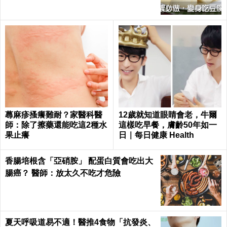
蕁麻疹搔癢難耐？家醫科醫
12歲就知道眼睛會老，牛爾
師：除了擦藥還能吃這2種水
這樣吃早餐，膚齡50年如一
果止癢
日｜每日健康 Health
香腸培根含「亞硝胺」 配蛋白質會吃出大
腸癌？ 醫師：放太久不吃才危險
夏天呼吸道易不適！醫推4食物「抗發炎、