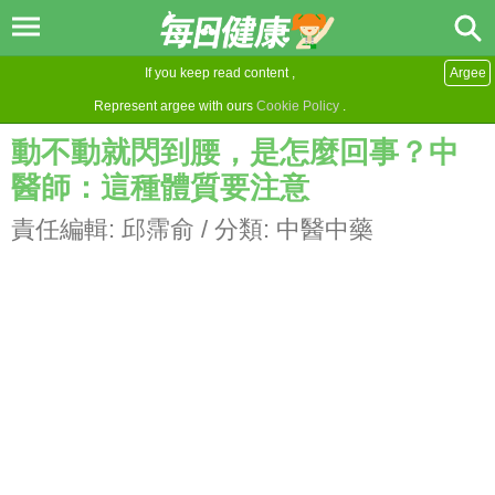
If you keep read content ,
Argee
Represent argee with ours
Cookie Policy
.
動不動就閃到腰，是怎麼回事？中
醫師：這種體質要注意
責任編輯:
邱霈俞
/ 分類:
中醫中藥