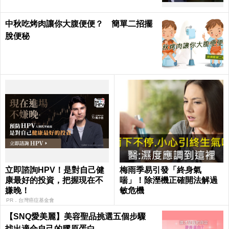
中秋吃烤肉讓你大腹便便？ 簡單二招擺
脫便秘
立即諮詢HPV！是對自己健
梅雨季易引發「終身氣
康最好的投資，把握現在不
喘」！除溼機正確開法解過
嫌晚！
敏危機
PR．台灣癌症基金會
【SNQ愛美麗】美容聖品挑選五個步驟
找出適合自己的膠原蛋白