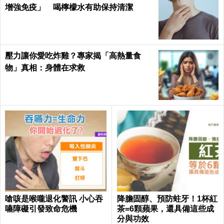
增強免疫」 喝檸檬水有助保持清潔
壓力讓你愛吃炸雞？專家揭「高熱量食
物」真相：身體在求救
嗆咳是喉嚨退化警訊 小心吞
降膽固醇、預防蛀牙！1杯紅
嚥障礙引發致命危機
茶=6顆蘋果，還具備這些成
分與功效