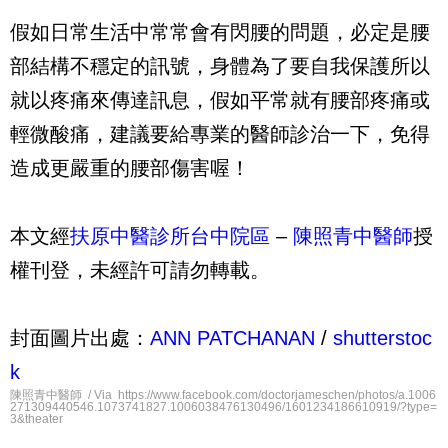
假如日常生活中常常會有閃腰的問題，必定是腰
部結構不穩定的訊號，身體為了要自我保護所以
就以疼痛來傳達訊息，假如平常就有腰部疼痛或
輕微酸痛，建議要給專業的醫師診治一下，免得
造成更嚴重的腰部傷害喔！
本文經
扶原中醫診所台中院區
–
陳照青中醫師
授
權刊登，未經許可請勿轉載。
封面圖片出處：
ANN PATCHANAN
/
shutterstoc
k
陳照青中醫師 / Via https://www.facebook.com/doctorjameschen/photos/a.1006
271309440546.1073741827.1006038476130496/1601234186610919/?type=
3&theater