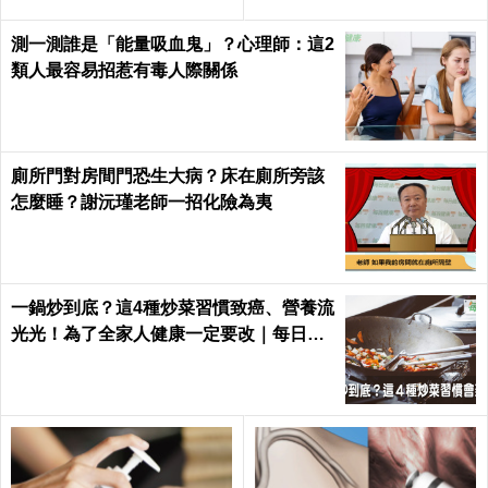
測一測誰是「能量吸血鬼」？心理師：這2
類人最容易招惹有毒人際關係
廁所門對房間門恐生大病？床在廁所旁該
怎麼睡？謝沅瑾老師一招化險為夷
一鍋炒到底？這4種炒菜習慣致癌、營養流
光光！為了全家人健康一定要改｜每日健
康 Health