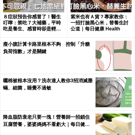
８症狀預告你感冒了！醫生
紫米也有Ａ貨？專家教你：
叮嚀：禁吃７大補藥，平時
一招打臉黑心米，替養生討
吃是養生、感冒時卻是輕生
公道｜每日健康 Health
｜每日健康 Health
瘦小腹計算卡路里根本不夠 控制「升糖
負荷指數」才是關鍵
曬棉被根本沒用？洗衣達人教你3招消滅塵
蟎、細菌，睡覺不過敏
降血脂防衰老只要一塊！營養師一招鎖住
豆腐營養，婆婆媽媽不看虧大｜每日健康
Health