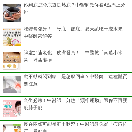
你到底是冷底還是熱底？中醫師教你看4點馬上分
辨
吃錯會傷身！「冷底、熱底」夏天該吃什麼水果
中醫師來解答
脾虛加速老化、皮膚發黃！ 中醫教「南瓜小米
粥」補益虛損
動不動就閃到腰，是怎麼回事？中醫師：這種體質
要注意
久坐必練！中醫師一分鐘「頸椎運動」讓你不再腰
痠脖子痠
長在兩頰可能是肝出狀況！中醫師教你從「痘痘位
置」看健康