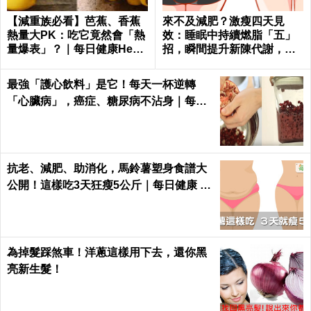
【減重族必看】芭蕉、香蕉
來不及減肥？激瘦四天見
熱量大PK：吃它竟然會「熱
效：睡眠中持續燃脂「五」
量爆表」？｜每日健康Healt
招，瞬間提升新陳代謝，輕
h
鬆在家「不運動鏟肚肉」！
最強「護心飲料」是它！每天一杯逆轉
「心臟病」，癌症、糖尿病不沾身｜每日
健康 Health
抗老、減肥、助消化，馬鈴薯塑身食譜大
公開！這樣吃3天狂瘦5公斤｜每日健康 H
ealth
為掉髮踩煞車！洋蔥這樣用下去，還你黑
亮新生髮！