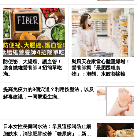
防便祕、大腸癌、護血管！
颱風天在家當心體重爆增！
膳食纖維營養師４招簡單吃
營養師揭「最肥囤糧食
滿。
物」：泡麵、水餃都慘輸
提高免疫力的8個穴道？利用按壓法，以及
解毒建議，一同擊退生病...
日本女性長壽喝水法：早晨這樣喝防止細
胞缺水，消除肥胖改善「糖尿病」，新陳