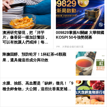
澳洲研究發現，把「洋芋
009829掌握AI關鍵 大華韓國
片」像香菸一樣加註警語，
KOSPI 50今強勢開募
可以有效讓人們戒掉｜每日
健康 Health
PR．大華銀全能行銷方案
降膽固醇、預防蛀牙！1杯紅茶=6顆蘋
果，還具備這些成分與功效
水腫、抽筋、高血壓是「缺鉀」徵兆！「9
種含鉀食物」大公開，這些比香蕉更補鉀
｜每日健康 Health