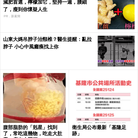
減肥首選，檸檬加它，堅持一週，腰細
了，瘦到你懷疑人生
PR．新素簡
山東大媽吊脖子治頸椎？醫生提醒：亂拉
脖子 小心中風癱瘓找上你
腹部脂肪的「剋星」找到
衛生局公布最新「基隆足
了，常吃這幾物，吃走大肚
跡」