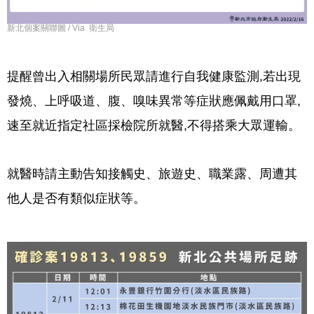
新北個案關聯圖 / Via 衛生局
提醒曾出入相關場所民眾請進行自我健康監測,若出現
發燒、上呼吸道、腹、嗅味異常等症狀應佩戴用口罩,
速至就近指定社區採檢院所就醫,不得搭乘大眾運輸。 
就醫時請主動告知接觸史、旅遊史、職業露、周遭其
他人是否有類似症狀等。