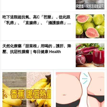
吃下這顆超抗氧、高C「芭樂」，從此跟
「乳癌」、「直腸癌」、「攝護腺癌」、
「甲腫」一刀兩斷！
天然化療藥「甜菜根」用喝的，護肝、降
壓、抗惡性腫瘤｜每日健康 Health