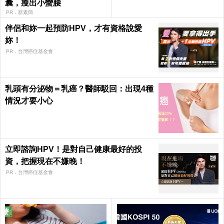
囊，瘦出小蠻腰
PR．新素簡
伴侶和妳一起預防HPV，才有資格說愛
妳！
PR．台灣癌症基金會
乳頭有分泌物＝乳癌？醫師駁回：出現4種
情況才要小心
立即諮詢HPV！是對自己健康最好的投
資，把握現在不嫌晚！
PR．台灣癌症基金會