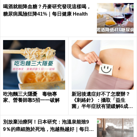
喝酒就能降血糖？丹麥研究發現這樣喝，
糖尿病風險狂降41%｜每日健康 Health
吃泡麵三大隱憂 毒物專
新冠後遺症好不了怎麼辦？
家、營養師靠5招一一破解
《刺絡針》：攝取「益生
菌」半年症狀有望緩解6成以
上
別放棄治療阿！日本研究：泡溫泉能致9
9％的癌細胞於死地，泡越熱越好｜每日健
康 Health