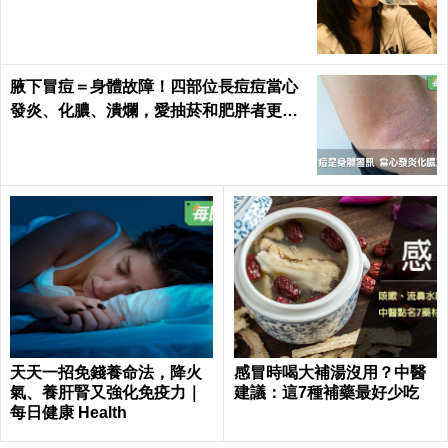
代謝加速25%！
腋下冒痘＝身體故障！四部位長痘痘當心
發炎、化膿、潰爛，愛抽菸和肥胖者更要
小心｜每日健康 Health
天天一招免錢養命法，降火
感冒時喝大補湯沒用？中醫
氣、養肝腎又強化免疫力｜
建議：這7種補藥最好少吃
每日健康 Health