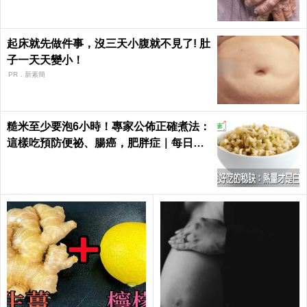
起床就先做件事，沒三天小腹就不見了! 肚
子一天天變小！
PR．新素簡
糙米至少要泡6小時！專家公佈正確煮法：
這樣吃預防便祕、腸癌，肥胖症｜每日健
康 Health