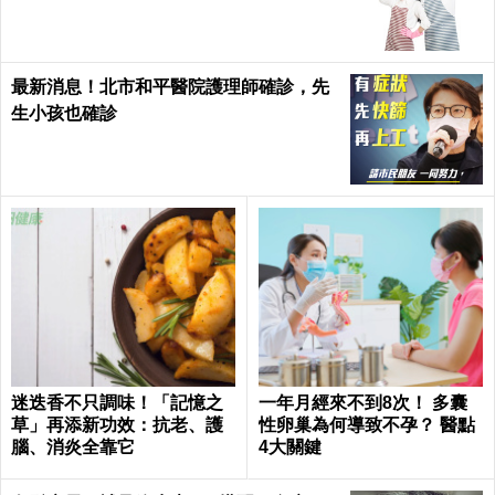
最新消息！北市和平醫院護理師確診，先
生小孩也確診
迷迭香不只調味！「記憶之
一年月經來不到8次！ 多囊
草」再添新功效：抗老、護
性卵巢為何導致不孕？ 醫點
腦、消炎全靠它
4大關鍵