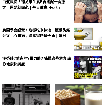
白髮瘋長？補足維生素B再搭配一食療
方，黑髮就回來｜每日健康 Health
美國學會證實！這樣吃米糠油：護腦防癡
呆症、心臟病，營養完勝椰子油｜每日健
康 Health
疲勞胖?熬夜胖?壓力胖? 搞懂這些激素 讓
你健康快樂瘦