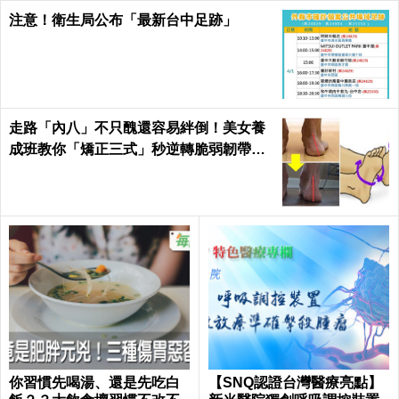
注意！衛生局公布「最新台中足跡」
走路「內八」不只醜還容易絆倒！美女養
成班教你「矯正三式」秒逆轉脆弱韌帶肌
肉！
你習慣先喝湯、還是先吃白
【SNQ認證台灣醫療亮點】