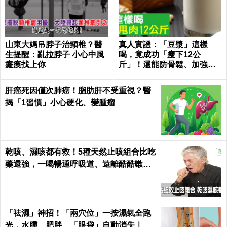
山東大媽吊脖子治頸椎？醫
真人實證：「豆漿」這樣
生提醒：亂拉脖子 小心中風
喝，竟成功「瘦下12公
癱瘓找上你
斤」！還能防骨鬆、加強代
謝、平衡激素「一杯多效」
肝癌死因僅次肺癌！脂肪肝不受重視？醫
揭「1習慣」小心硬化、變腫瘤
乾咳、濕咳都有救！5種天然止咳組合比吃
藥還強，一喝暢通呼吸道、遠離酷酷嗽｜
每日健康 Health
「祛濕」神招！「兩穴位」一按濕氣全跑
光，水腫、肥胖、「眼袋」自動消失｜每