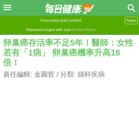
If you keep read content ,
Argee
Represent argee with ours
Cookie Policy
.
卵巢癌存活率不足5年！醫師：女性
若有「1病」 卵巢癌機率升高18
倍！
責任編輯:
金圓哲
/ 分類:
婦科疾病