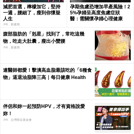
減肥首選，檸檬加它，堅持
孕期焦慮恐增加早產風險！2
一週，腰細了，瘦到你懷疑
5%孕婦呈高度焦慮症狀
人生
醫：需關懷孕婦心理健康
PR．新素簡
腹部脂肪的「剋星」找到了，常吃這幾
物，吃走大肚囊，瘦出小蠻腰
PR．新素簡
連醫師都愛！擊潰高血脂最該吃的「6種食
物」逼退油脂降三高｜每日健康 Health
伴侶和妳一起預防HPV，才有資格說愛
妳！
PR．台灣癌症基金會