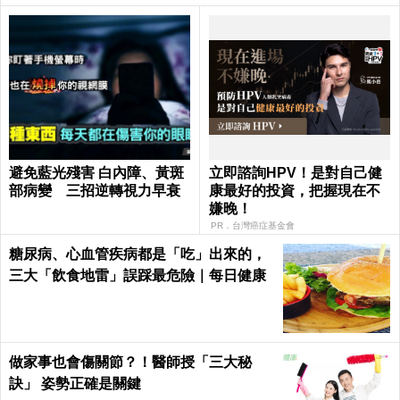
避免藍光殘害 白內障、黃斑
立即諮詢HPV！是對自己健
部病變 三招逆轉視力早衰
康最好的投資，把握現在不
嫌晚！
PR．台灣癌症基金會
糖尿病、心血管疾病都是「吃」出來的，
三大「飲食地雷」誤踩最危險｜每日健康
做家事也會傷關節？！醫師授「三大秘
訣」 姿勢正確是關鍵