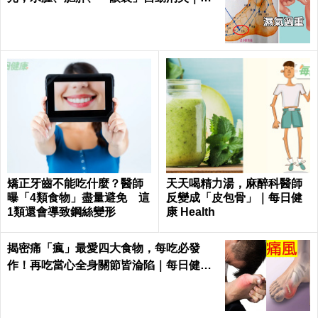
日健康Health
矯正牙齒不能吃什麼？醫師
天天喝精力湯，麻醉科醫師
曝「4類食物」盡量避免 這
反變成「皮包骨」｜每日健
1類還會導致鋼絲變形
康 Health
揭密痛「瘋」最愛四大食物，每吃必發
作！再吃當心全身關節皆淪陷｜每日健康
Health