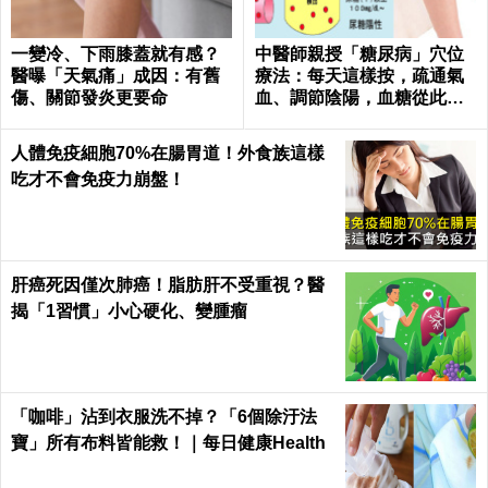
一變冷、下雨膝蓋就有感？
中醫師親授「糖尿病」穴位
醫曝「天氣痛」成因：有舊
療法：每天這樣按，疏通氣
傷、關節發炎更要命
血、調節陰陽，血糖從此乖
乖聽話！
人體免疫細胞70%在腸胃道！外食族這樣
吃才不會免疫力崩盤！
肝癌死因僅次肺癌！脂肪肝不受重視？醫
揭「1習慣」小心硬化、變腫瘤
「咖啡」沾到衣服洗不掉？「6個除汙法
寶」所有布料皆能救！｜每日健康Health