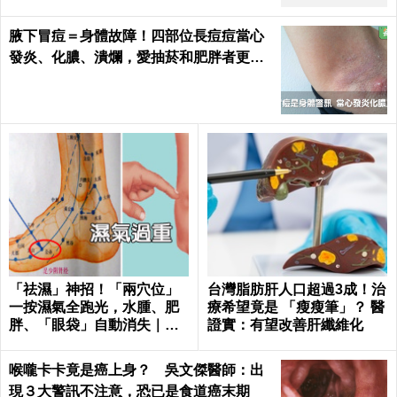
腋下冒痘＝身體故障！四部位長痘痘當心
發炎、化膿、潰爛，愛抽菸和肥胖者更要
小心｜每日健康 Health
「祛濕」神招！「兩穴位」
台灣脂肪肝人口超過3成！治
一按濕氣全跑光，水腫、肥
療希望竟是 「瘦瘦筆」？ 醫
胖、「眼袋」自動消失｜每
證實：有望改善肝纖維化
日健康Health
喉嚨卡卡竟是癌上身？ 吳文傑醫師：出
現３大警訊不注意，恐已是食道癌末期