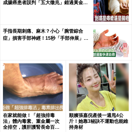
成腸癌患者誤判「五大徵兆」錯過黃金治
療期｜每日健康Health
手指長期刺痛、麻木？小心「腕管綜合
症」損害手部神經！15秒「手部伸展」這
樣練，別讓身體空「腕」惜！
在家就能做！「超強排毒
順嬪張嘉倪產後一週甩4公
法」體內毒素、重金屬一次
斤！她靠3秘訣不運動也能維
全排空，護肝護腎長命百歲
持身材