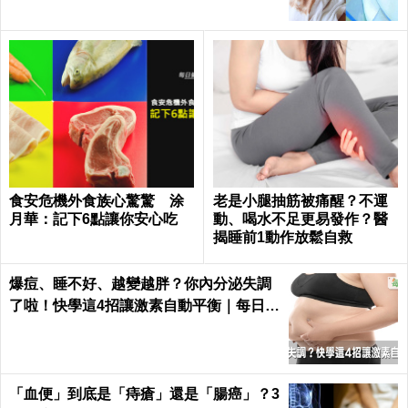
食安危機外食族心驚驚 涂
老是小腿抽筋被痛醒？不運
月華：記下6點讓你安心吃
動、喝水不足更易發作？醫
揭睡前1動作放鬆自救
爆痘、睡不好、越變越胖？你內分泌失調
了啦！快學這4招讓激素自動平衡｜每日健
康 Health
「血便」到底是「痔瘡」還是「腸癌」？3