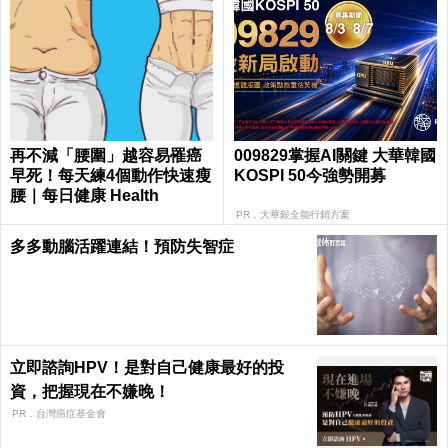
再不減「腰圍」越容易罹癌
009829掌握AI關鍵 大華韓國
早死！每天練4個動作快速瘦
KOSPI 50今強勢開募
腰｜每日健康 Health
PR．大華銀全能行銷方案
多多動腦活躍連結！預防失智症
立即諮詢HPV！是對自己健康最好的投
資，把握現在不嫌晚！
PR．台灣癌症基金會