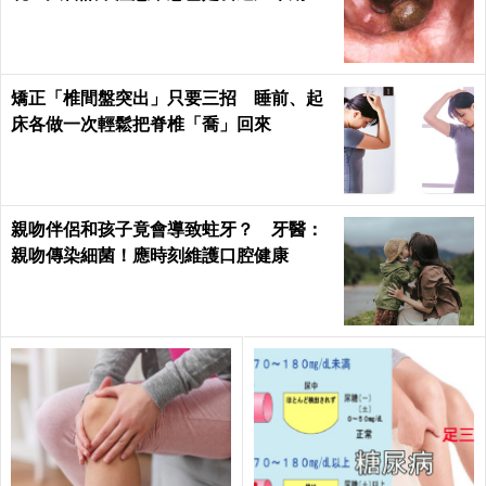
矯正「椎間盤突出」只要三招 睡前、起
床各做一次輕鬆把脊椎「喬」回來
親吻伴侶和孩子竟會導致蛀牙？ 牙醫：
親吻傳染細菌！應時刻維護口腔健康