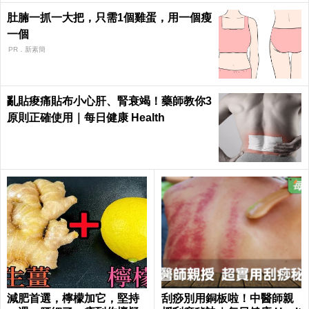
肚腩一抓一大把，只需1個雞蛋，用一個瘦
一個
PR．新素簡
亂貼痠痛貼布小心肝、腎衰竭！藥師教你3
原則正確使用｜每日健康 Health
減肥首選，檸檬加它，堅持
刮痧別用銅板啦！中醫師親