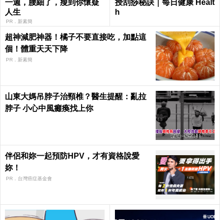
一週，腰細了，瘦到你懷疑
授刮痧秘訣｜每日健康 Healt
人生
h
PR．新素簡
超神減肥神器！橘子不要直接吃，加點這
個！體重天天下降
PR．新素簡
山東大媽吊脖子治頸椎？醫生提醒：亂拉
脖子 小心中風癱瘓找上你
伴侶和妳一起預防HPV，才有資格說愛
妳！
PR．台灣癌症基金會