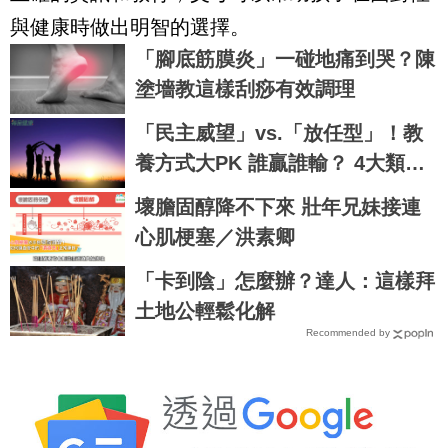
與健康時做出明智的選擇。
「腳底筋膜炎」一碰地痛到哭？陳
塗墻教這樣刮痧有效調理
「民主威望」vs.「放任型」！教
養方式大PK 誰贏誰輸？ 4大類父
母養出不同性格的孩子
壞膽固醇降不下來 壯年兄妹接連
心肌梗塞／洪素卿
「卡到陰」怎麼辦？達人：這樣拜
土地公輕鬆化解
Recommended by