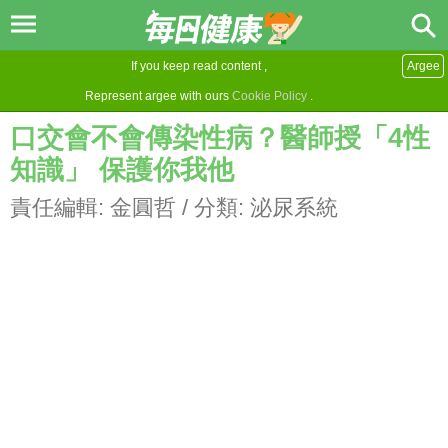
If you keep read content ,
Argee
Represent argee with ours
Cookie Policy
.
口交會不會傳染性病？醫師授「4性
知識」 保護你我他
責任編輯:
金圓哲
/ 分類:
泌尿系統