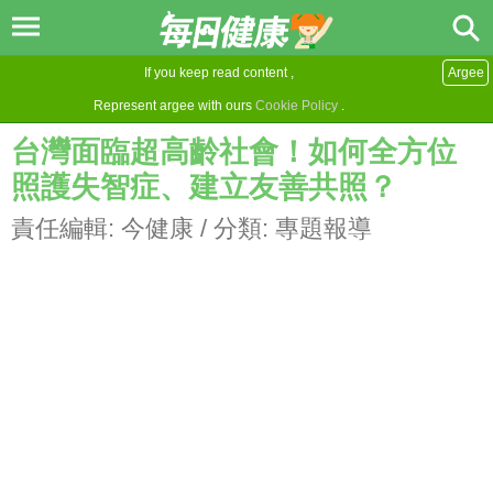
If you keep read content ,
Argee
Represent argee with ours
Cookie Policy
.
台灣面臨超高齡社會！如何全方位
照護失智症、建立友善共照？
責任編輯:
今健康
/ 分類:
專題報導