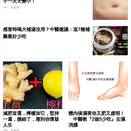
子一天天變小！
PR．新素簡
感冒時喝大補湯沒用？中醫建議：這7種補
藥最好少吃
減肥首選，檸檬加它，堅持
體內痰濕害你又肥又虛弱！
一週，腰細了，瘦到你懷疑
中醫教『2做5少吃』去濕
人生
消腫
PR．新素簡