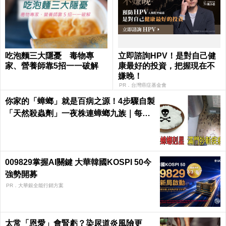
吃泡麵三大隱憂 毒物專
立即諮詢HPV！是對自己健
家、營養師靠5招一一破解
康最好的投資，把握現在不
嫌晚！
PR．台灣癌症基金會
你家的「蟑螂」就是百病之源！4步驟自製
「天然殺蟲劑」一夜株連蟑螂九族｜每日
健康 Health
009829掌握AI關鍵 大華韓國KOSPI 50今
強勢開募
PR．大華銀全能行銷方案
太常「恩愛」會腎虧？染尿道炎風險更