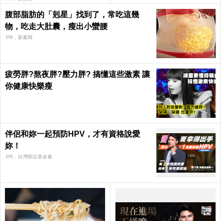
腹部脂肪的「剋星」找到了，常吃這幾
物，吃走大肚囊，瘦出小蠻腰
PR．新素簡
疲勞胖?熬夜胖?壓力胖? 搞懂這些激素 讓
你健康快樂瘦
伴侶和妳一起預防HPV，才有資格說愛
妳！
PR．台灣癌症基金會