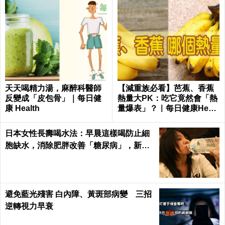
天天喝精力湯，麻醉科醫師
【減重族必看】芭蕉、香蕉
反變成「皮包骨」｜每日健
熱量大PK：吃它竟然會「熱
康 Health
量爆表」？｜每日健康Healt
h
日本女性長壽喝水法：早晨這樣喝防止細
胞缺水，消除肥胖改善「糖尿病」，新陳
代謝加速25%！
避免藍光殘害 白內障、黃斑部病變 三招
逆轉視力早衰