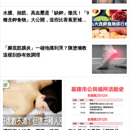
水腫、抽筋、高血壓是「缺鉀」徵兆！「9
種含鉀食物」大公開，這些比香蕉更補鉀
｜每日健康 Health
「腳底筋膜炎」一碰地痛到哭？陳塗墻教
這樣刮痧有效調理