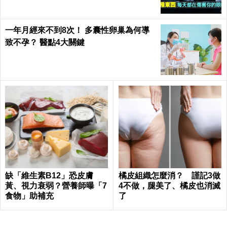
一年月經來不到8次！ 多囊性卵巢為何導
致不孕？ 醫點4大關鍵
缺「維生素B12」恐皮膚
橘皮組織怎麼消？ 謹記3做
黃、視力衰弱？營養師曝「7
4不做，腿美了、橘皮也消滅
食物」助補充
了