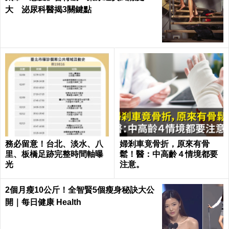
大 泌尿科醫揭3關鍵點
務必留意！台北、淡水、八
婦剎車竟骨折，原來有骨
里、板橋足跡完整時間軸曝
鬆！醫：中高齡４情境都要
光
注意。
2個月瘦10公斤！全智賢5個瘦身秘訣大公
開｜每日健康 Health