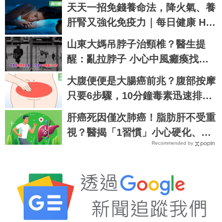
天天一招免錢養命法，降火氣、養
肝腎又強化免疫力｜每日健康 Hea
lth
山東大媽吊脖子治頸椎？醫生提
醒：亂拉脖子 小心中風癱瘓找上
你
大腹便便是大腸癌前兆？腹部按摩
只要6步驟，10分鐘毒素迅速排空
｜每日健康 Health
肝癌死因僅次肺癌！脂肪肝不受重
視？醫揭「1習慣」小心硬化、變
Recommended by
腫瘤