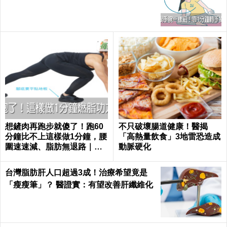
超緊實｜每日健康 Health
想鏟肉再跑步就傻了！跑60
不只破壞腸道健康！醫揭
分鐘比不上這樣做1分鐘，腰
「高熱量飲食」3地雷恐造成
圍速速減、脂肪無退路｜每
動脈硬化
日健康 Health
台灣脂肪肝人口超過3成！治療希望竟是
「瘦瘦筆」？ 醫證實：有望改善肝纖維化