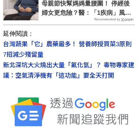
母親節快幫媽媽量腰圍！ 停經後
婦女更危險？醫：「1疾病」風險
Recommended by
恐翻倍
延伸閱讀：
台灣蔬果「它」農藥最多！ 營養師授買菜3原則
7招減少殘留量
新北深坑大火燒出大量「氟化氫」？ 毒物專家建
議：空氣清淨機有「這功能」要全天打開