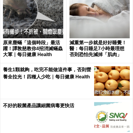
原來塵蟎「這個時段」最活
減重第一步就是好好睡覺！
躍！譚敦慈教你4招消滅蟎蟲
醫：每日睡足7小時最理想
大軍｜每日健康 Health
否則恐怕先減掉「肌肉」
養生1顆就夠，吃完不能做這件事，否則營
養全拉光！四種人少吃｜每日健康 Health
不好的殺菌產品讓細菌病毒更快活