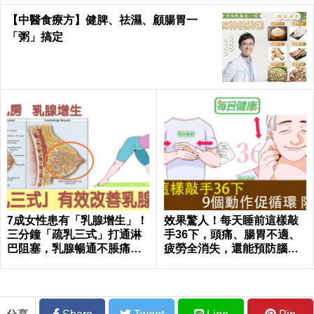
【中醫食療方】健脾、祛濕、顧腸胃一
「粥」搞定
7成女性患有「乳腺增生」！
效果驚人！每天睡前這樣敲
三分鐘「疏乳三式」打通淋
手36下，頭痛、腸胃不適、
巴阻塞，乳腺暢通不脹痛｜
疲勞全消失，還能預防腦中
每日健康Health
風！｜每日健康Health