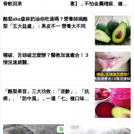
骨軟回來
素】，不怕金屬殘留、健康
無疑慮！｜每日健康Health
酪梨aka森林奶油你吃過嗎？營養師揭酪
梨「五大益處」：果皮不一 營養大不同
嘴破、舌頭破怎麼辦？醫教加速癒合！３
情況速就醫。
「酪梨果昔」三大功效：「逆齡」、「抗
癌」、「防中風」，一週「七」種口味，
天天喝才有用！