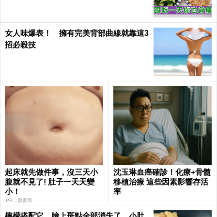
女人味爆表！ 擁有完美背部曲線就靠這3
招必殺技
起床就先做件事，沒三天小
沈玉琳血癌確診！化療+骨髓
腹就不見了! 肚子一天天變
移植治療 這些因素影響存活
小！
率
PR．新素簡
檸檬搭配它，臉上斑點全部消失了，小肚