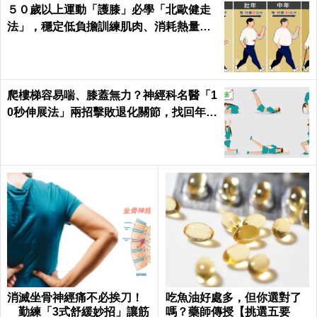
５０歲以上運動「護膝」必學「北歐健走
法」，穩定低負擔訓練肌肉、消耗熱量｜
每日健康Health
爬樓梯容易喘、膝蓋無力？神經科名醫「1
0秒伸展法」兩招擊敗退化關節，找回年輕
腳骨不求人｜每日健康 Health
消滅坐骨神經痛不必挨刀！
吃魚油好處多，但你選對了
勤練「3式舒緩妙招」讓筋
嗎？藥師傳授【挑選五要