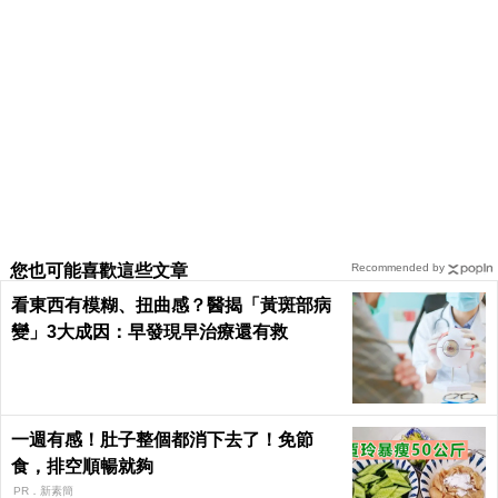
您也可能喜歡這些文章
Recommended by
看東西有模糊、扭曲感？醫揭「黃斑部病
變」3大成因：早發現早治療還有救
一週有感！肚子整個都消下去了！免節
食，排空順暢就夠
PR．新素簡