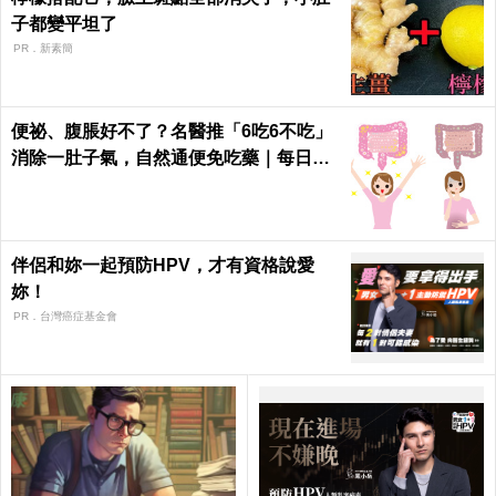
子都變平坦了
PR．新素簡
便祕、腹脹好不了？名醫推「6吃6不吃」
消除一肚子氣，自然通便免吃藥｜每日健
康 Health
伴侶和妳一起預防HPV，才有資格說愛
妳！
PR．台灣癌症基金會