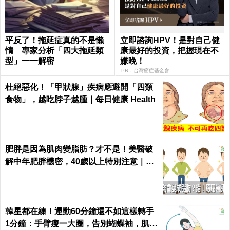
平反了！拖延症真的不是懶
立即諮詢HPV！是對自己健
惰 專家分析「四大拖延類
康最好的投資，把握現在不
型」一一解密
嫌晚！
PR．台灣癌症基金會
杜絕惡化！「甲狀腺」疾病應避開「四類
食物」，越吃脖子越腫｜每日健康 Health
肥胖是因為肌肉變脂肪？才不是！美醫破
解中年肥胖機密，40歲以上特別注意｜每
日健康 Health
韓星都在練！運動60分鐘還不如這樣轉手
1分鐘：手臂瘦一大圈，告別蝴蝶袖，肌肉