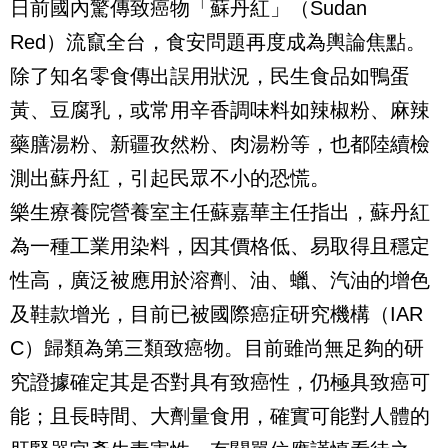
日前國內驚傳致癌物「蘇丹紅」（Sudan
Red）流竄全台，食安問題再度成為輿論焦點。
除了知名零食傳出誤用狀況，民生食品如鴨蛋
黃、豆腐乳，或常用辛香調味料如辣椒粉、麻辣
藥膳湯粉、新疆孜然粉、肉湯粉等，也都陸續檢
測出蘇丹紅，引起民眾不小的恐慌。
樂生療養院營養室主任蘇嘉華主任指出，蘇丹紅
為一種工業用染料，因其價格低、易取得且穩定
性高，廣泛被應用於溶劑、油、蠟、汽油的增色
及鞋款增光，目前已被國際癌症研究機構（IAR
C）歸類為第三類致癌物。目前雖尚無足夠的研
究證據確定其是否對具有致癌性，仍極具致癌可
能；且長時間、大劑量食用，確實可能對人體的