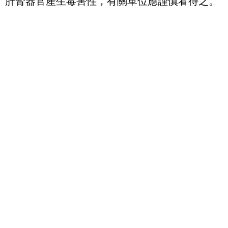
肝腎器官產生毒害性，有關單位應謹慎看待之。