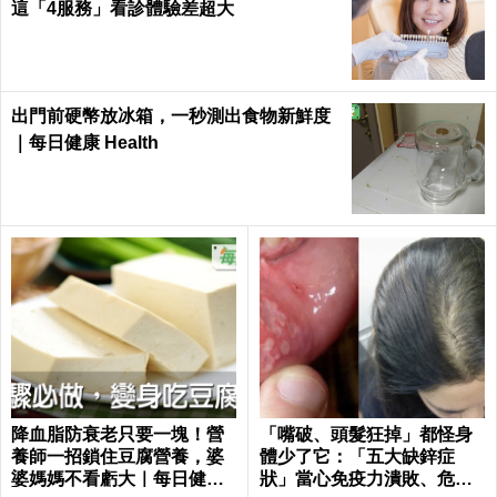
這「4服務」看診體驗差超大
出門前硬幣放冰箱，一秒測出食物新鮮度
｜每日健康 Health
降血脂防衰老只要一塊！營
「嘴破、頭髮狂掉」都怪身
養師一招鎖住豆腐營養，婆
體少了它：「五大缺鋅症
婆媽媽不看虧大｜每日健康
狀」當心免疫力潰敗、危機