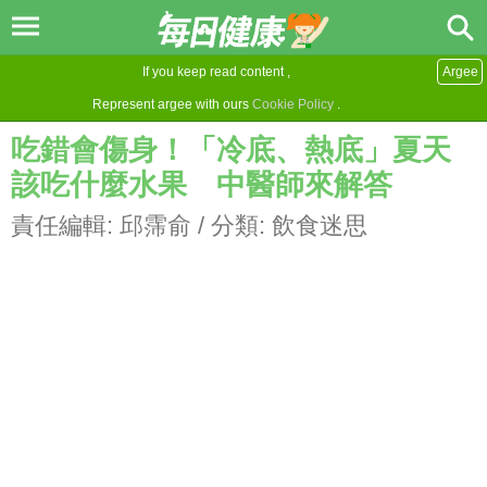
If you keep read content ,
Argee
Represent argee with ours
Cookie Policy
.
吃錯會傷身！「冷底、熱底」夏天
該吃什麼水果 中醫師來解答
責任編輯:
邱霈俞
/ 分類:
飲食迷思