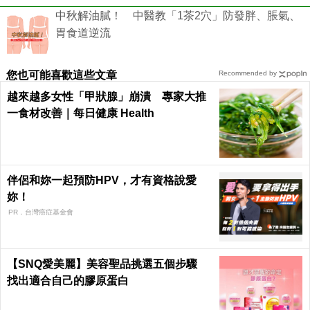
中秋解油膩！ 中醫教「1茶2穴」防發胖、脹氣、
胃食道逆流
您也可能喜歡這些文章
Recommended by
越來越多女性「甲狀腺」崩潰 專家大推
一食材改善｜每日健康 Health
伴侶和妳一起預防HPV，才有資格說愛
妳！
PR．台灣癌症基金會
【SNQ愛美麗】美容聖品挑選五個步驟
找出適合自己的膠原蛋白