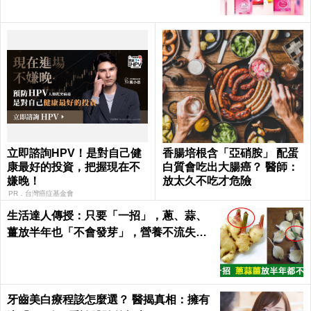
立即諮詢HPV！是對自己健
香腸培根含「亞硝胺」 配蛋
康最好的投資，把握現在不
白質會吃出大腸癌？ 醫師：
嫌晚！
放太久不吃才危險
PR．台灣癌症基金會
生活達人傳授：只要「一招」，蔥、蒜、
薑放半年也「不會發芽」，營養不流失！
｜每日健康Health
牙齒美白療程該怎麼選？ 醫揭真相：擁有