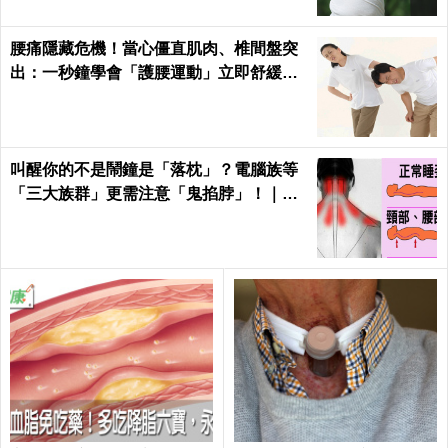
腰痛隱藏危機！當心僵直肌肉、椎間盤突
出：一秒鐘學會「護腰運動」立即舒緩腰
部疼痛、恢復柔軟度
叫醒你的不是鬧鐘是「落枕」？電腦族等
「三大族群」更需注意「鬼掐脖」！｜每
日健康Health