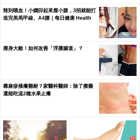
Health
一觸即發！3食物救回來｜每
日健康Health
辣到噴血！小嫻卯起來瘦小腹，3招就能打
造完美馬甲線、A4腰｜每日健康 Health
瘦身大敵！如何改善「浮腫腸道」？
蕁麻疹搔癢難耐？家醫科醫師：除了擦藥
還能吃這2種水果止癢