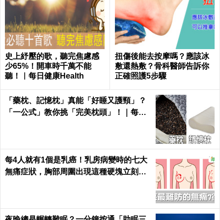
史上紓壓的歌，聽完焦慮感
扭傷後能去按摩嗎？應該冰
少65%！開車時千萬不能
敷還熱敷？骨科醫師告訴你
聽！｜每日健康Health
正確照護5步驟
「藥枕、記憶枕」真能「好睡又護頸」？
「一公式」教你挑「完美枕頭」！｜每日
健康Health
每4人就有1個是乳癌！乳房病變時的七大
無痛症狀，胸部周圍出現這種硬塊立刻就
醫｜每日健康 Health
夜晚總是輾轉難眠？一分鐘按通「助眠三