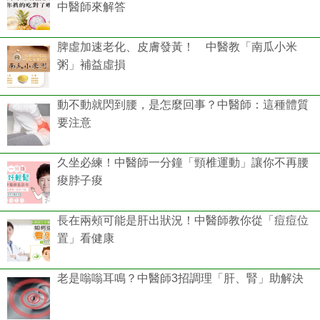
中醫師來解答
脾虛加速老化、皮膚發黃！ 中醫教「南瓜小米
粥」補益虛損
動不動就閃到腰，是怎麼回事？中醫師：這種體質
要注意
久坐必練！中醫師一分鐘「頸椎運動」讓你不再腰
痠脖子痠
長在兩頰可能是肝出狀況！中醫師教你從「痘痘位
置」看健康
老是嗡嗡耳鳴？中醫師3招調理「肝、腎」助解決