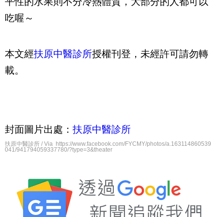
平性的水果則不分冷熱體質，大部分的人都可以
吃喔～
本文經
扶原中醫診所
授權刊登，未經許可請勿轉
載。
封面圖片出處：
扶原中醫診所
扶原中醫診所 / Via https://www.facebook.com/FYCMY/photos/a.163114860539
041/941794059337780/?type=3&theater