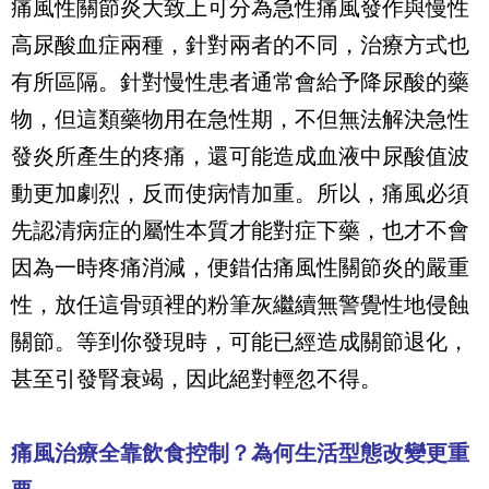
痛風性關節炎大致上可分為急性痛風發作與慢性
高尿酸血症兩種，針對兩者的不同，治療方式也
有所區隔。針對慢性患者通常會給予降尿酸的藥
物，但這類藥物用在急性期，不但無法解決急性
發炎所產生的疼痛，還可能造成血液中尿酸值波
動更加劇烈，反而使病情加重。所以，痛風必須
先認清病症的屬性本質才能對症下藥，也才不會
因為一時疼痛消減，便錯估痛風性關節炎的嚴重
性，放任這骨頭裡的粉筆灰繼續無警覺性地侵蝕
關節。等到你發現時，可能已經造成關節退化，
甚至引發腎衰竭，因此絕對輕忽不得。
痛風治療全靠飲食控制？為何生活型態改變更重