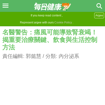
If you keep read content ,
Argee
Represent argee with ours
Cookie Policy
.
名醫警告：痛風可能導致腎衰竭！
揭重要治療關鍵、飲食與生活控制
方法
責任編輯:
郭懿慧
/ 分類:
內分泌系