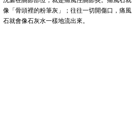
沈澱在關節部位，就是痛風性關節炎。痛風石就
像「骨頭裡的粉筆灰」；往往一切開傷口，痛風
石就會像石灰水一樣地流出來。