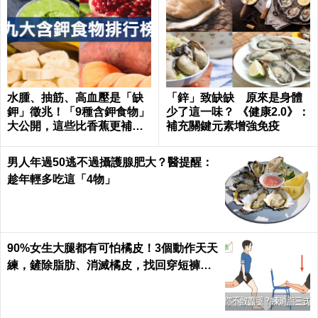
水腫、抽筋、高血壓是「缺
「鋅」致缺缺 原來是身體
鉀」徵兆！「9種含鉀食物」
少了這一味？ 《健康2.0》：
大公開，這些比香蕉更補鉀
補充關鍵元素增強免疫
｜每日健康 Health
男人年過50逃不過攝護腺肥大？醫提醒：
趁年輕多吃這「4物」
90%女生大腿都有可怕橘皮！3個動作天天
練，鏟除脂肪、消滅橘皮，找回穿短褲的
自信｜每日健康 Health