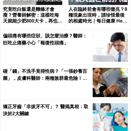
究竟吃白飯還是麵條才會
人在臨終前會有哪些徵兆？8
瘦？營養師解密：這樣吃每
種現象出現時，請珍惜最後
天就能少肥800大卡，再也不
的相處時光｜每日健康 Healt
落入復胖陷阱｜每日健康 He
h
alth
偏頭痛有哪些症狀、該怎麼治療？醫師：
狂吃止痛藥小心「報復性頭痛」
碰「錢」不洗手竟得性病？「一張鈔養百
菌」，皮膚科醫師：兩種族群最危險！｜
每日健康Health
矯正牙齒「非拔牙不可」？ 醫揭真相：取
決於2大關鍵