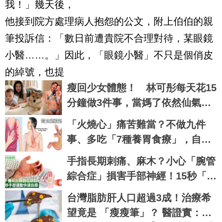
我！」幾天後，
他接到院方處理病人抱怨的公文，附上伯伯的親
筆投訴信：「數日前遭貴院不合理對待，某眼鏡
小醫……。」因此，「眼鏡小醫」不只是個俏皮
的綽號，也提
瘦回少女體態！ 林可彤每天花15
分鐘做3件事，當媽了依然仙氣不
減
「火燒心」痛苦難當？不做九件
事、多吃「7種養胃食療」，自癒
「胃食道逆流」不求人！
手指長期刺痛、麻木？小心「腕管
綜合症」損害手部神經！15秒「手
部伸展」這樣練，別讓身體空
台灣脂肪肝人口超過3成！治療希
「腕」惜！
望竟是 「瘦瘦筆」？ 醫證實：有