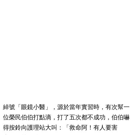
綽號「眼鏡小醫」，源於當年實習時，有次幫一
位榮民伯伯打點滴，打了五次都不成功，伯伯嚇
得按鈴向護理站大叫：「救命阿！有人要害