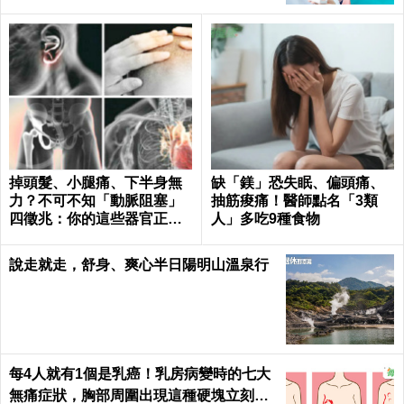
掉頭髮、小腿痛、下半身無
缺「鎂」恐失眠、偏頭痛、
力？不可不知「動脈阻塞」
抽筋痠痛！醫師點名「3類
四徵兆：你的這些器官正在
人」多吃9種食物
壞死！｜每日健康 Health
說走就走，舒身、爽心半日陽明山溫泉行
每4人就有1個是乳癌！乳房病變時的七大
無痛症狀，胸部周圍出現這種硬塊立刻就