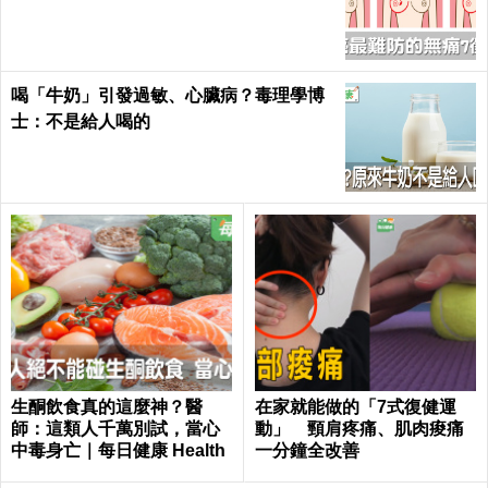
醫｜每日健康 Health
喝「牛奶」引發過敏、心臟病？毒理學博
士：不是給人喝的
生酮飲食真的這麼神？醫
在家就能做的「7式復健運
師：這類人千萬別試，當心
動」 頸肩疼痛、肌肉痠痛
中毒身亡｜每日健康 Health
一分鐘全改善