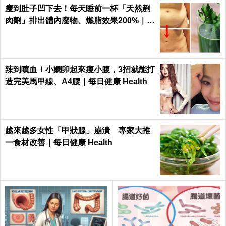
瘦到肚子凹下去！每天睡前一杯「天然剷
肉劑」排出體內廢物、燃脂效果200%｜每
日健康
辣到噴血！小嫻卯起來瘦小腹，3招就能打
造完美馬甲線、A4腰｜每日健康 Health
越來越多女性「甲狀腺」崩潰 專家大推
一食材改善｜每日健康 Health