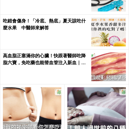
吃錯會傷身！「冷底、熱底」夏天該吃什
麼水果 中醫師來解答
高血脂正塞滿你的心臟！快跟著醫師吃降
脂六寶，免吃藥也能替血管注入新血｜每
日健康 Health