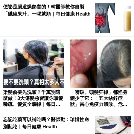
便祕是腸道燥熱害的！韓醫師教你自製
「纖維果汁」一喝就順｜每日健康 Health
染髮前要先洗頭？千萬別這
「嘴破、頭髮狂掉」都怪身
麼做！3大傷髮惡習讓你頭髮
體少了它：「五大缺鋅症
稀疏、髮質全爛掉｜每日健
狀」當心免疫力潰敗、危機
康 Health
一觸即發！3食物救回來｜每
日健康Health
忘記吃藥可以補吃嗎？醫師勸：珍惜性命
別亂吃｜每日健康 Health