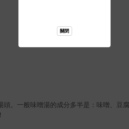
關閉
湯頭。一般味噌湯的成分多半是：味噌、豆
！