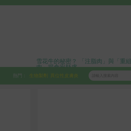
雪花牛的秘密？ 「注脂肉」與「重
肉」揭食安疑慮
熱門：
生物製劑
異位性皮膚炎