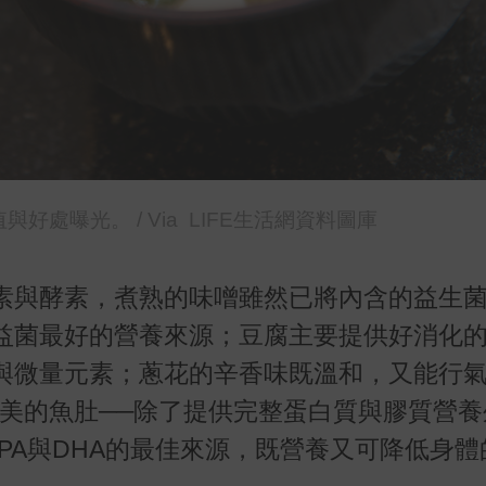
處曝光。 / Via LIFE生活網資料圖庫
素與酵素，煮熟的味噌雖然已將內含的益生
益菌最好的營養來源；豆腐主要提供好消化
與微量元素；蔥花的辛香味既溫和，又能行
肥美的魚肚──除了提供完整蛋白質與膠質營養
PA
與
DHA
的最佳來源，既營養又可降低身體