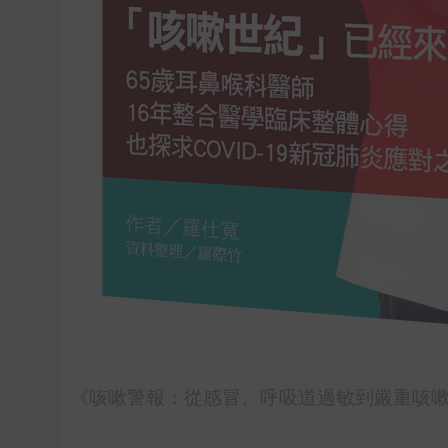
《咳嗽警報：從感冒、呼吸道過敏到嚴重咳嗽的專