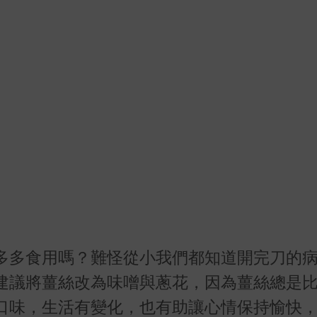
多多食用嗎？難怪從小我們都知道開完刀的
建議將薑絲改為味噌與蔥花，因為薑絲總是
口味，生活有變化，也有助讓心情保持愉快