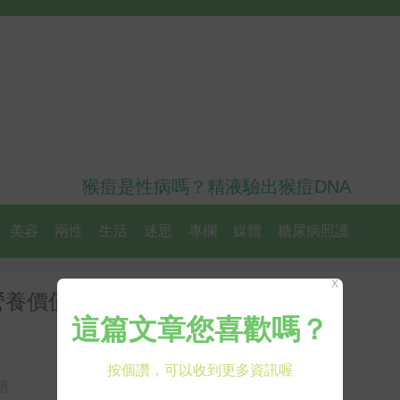
猴痘是性病嗎？精液驗出猴痘DNA
美容
兩性
生活
迷思
專欄
媒體
糖尿病照護
X
營養價值與好處曝光 治病療傷第
譜