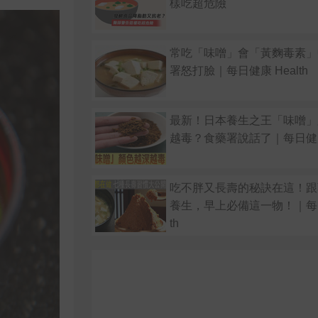
樣吃超危險
常吃「味噌」會「黃麴毒素」
署怒打臉｜每日健康 Health
最新！日本養生之王「味噌」
越毒？食藥署說話了｜每日健康H
吃不胖又長壽的秘訣在這！跟
養生，早上必備這一物！｜每日
th