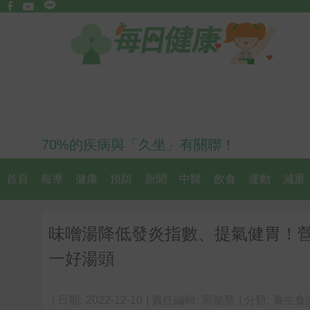
70%的疾病與「久坐」有關聯！
首頁
報導
健康
預防
新聞
中醫
飲食
運動
減重
味噌湯降低發炎指數、提氣健胃！
一好湯頭
| 日期:
2022-12-10
| 責任編輯:
郭懿慧
| 分類:
養生食