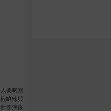
病人要喝鱸
比較嗆辣與
，對疾病恢