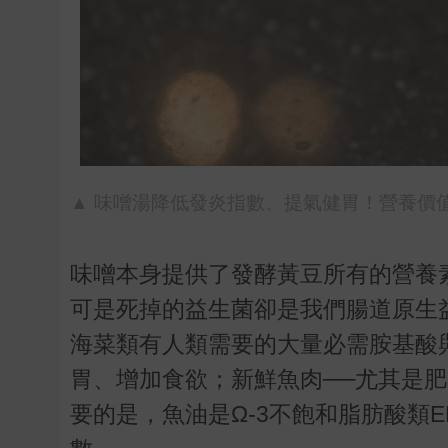
▲ 味噌湯降低發炎指數、提氣健胃！營養價值與好
味噌本身提供了發酵黃豆所有的營養
可是死掉的益生菌卻是我們腸道原生
海菜類有人類需要的大量必需胺基酸
胃、增加食欲；新鮮魚肉──尤其是
要的是，魚油是Ω
-3
不飽和脂肪酸類
E