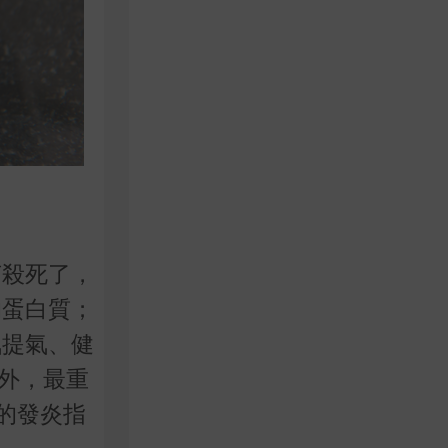
菌殺死了，
的蛋白質；
氣提氣、健
外，最重
的發炎指