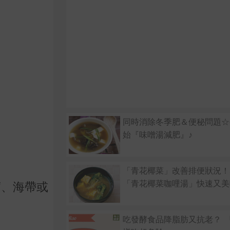
同時消除冬季肥＆便秘問題☆
始『味噌湯減肥』♪
「青花椰菜」改善排便狀況！
「青花椰菜咖哩湯」快速又美
腐、海帶或
吃發酵食品降脂肪又抗老？ 