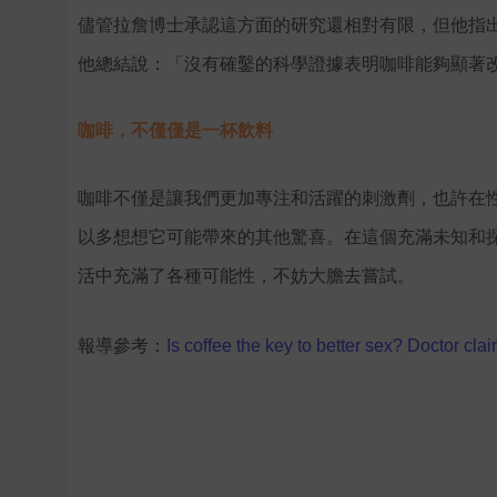
儘管拉詹博士承認這方面的研究還相對有限，但他指出
他總結說：「沒有確鑿的科學證據表明咖啡能夠顯著
咖啡，不僅僅是一杯飲料
咖啡不僅是讓我們更加專注和活躍的刺激劑，也許在
以多想想它可能帶來的其他驚喜。
在這個充滿未知和
活中充滿了各種可能性，不妨大膽去嘗試。
報導參考：
Is coffee the key to better sex? Doctor clai