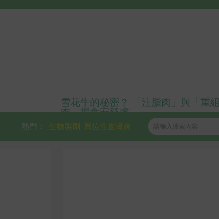
雪花牛的秘密？ 「注脂肉」與「重
肉」揭食安疑慮
熱門：
生物製劑
異位性皮膚炎