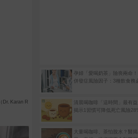
孕婦「愛喝奶茶」險喪兩命！
併發症風險因子：3種飲食務
Karan R
清晨喝咖啡「這時間」最有益
揭示1習慣可降低死亡風險28
大量喝咖啡、茶怕脫水？醫揭