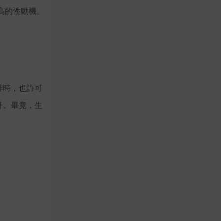
高的性動機。
啡時，也許可
升。畢竟，生