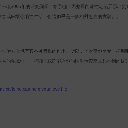
一項2005年的研究顯示，給予咖啡因劑量的雌性老鼠展示出更
改善或破壞你的性生活，但這似乎是一個相對無害的實驗。」
性生活方面也有其不可忽視的作用。所以，下次當你享受一杯咖
探索的領域中，一杯咖啡或許能為你的性生活帶來意想不到的提
ms caffeine can help your love life