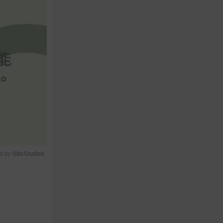
d by 
GliaStudios
M