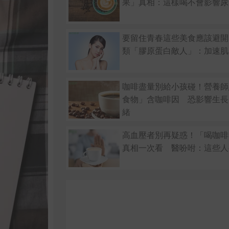
果」真相：這樣喝不會影響尿
要留住青春這些美食應該避開
類「膠原蛋白敵人」：加速肌
咖啡盡量別給小孩碰！營養師
食物」含咖啡因 恐影響生長
緒
高血壓者別再疑惑！「喝咖啡
真相一次看 醫吩咐：這些人