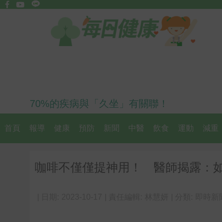
70%的疾病與「久坐」有關聯！
首頁
報導
健康
預防
新聞
中醫
飲食
運動
減重
咖啡不僅僅提神用！ 醫師揭露：
| 日期:
2023-10-17
| 責任編輯:
林慧妍
| 分類:
即時新