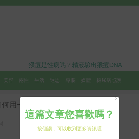
猴痘是性病嗎？精液驗出猴痘DNA
美容
兩性
生活
迷思
專欄
媒體
糖尿病照護
X
如何用一杯咖啡點燃床上的激情
聞