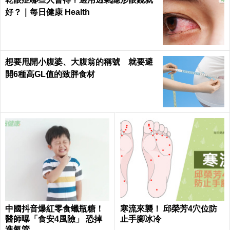
好？｜每日健康 Health
想要甩開小腹婆、大腹翁的稱號 就要避
開6種高GL值的致胖食材
中國抖音爆紅零食蠟瓶糖！
寒流來襲！ 邱榮芳4穴位防
醫師曝「食安4風險」 恐掉
止手腳冰冷
進氣管