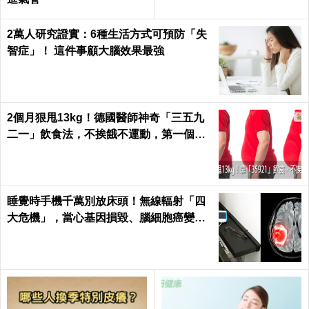
2萬人研究證實：6種生活方式可預防「失
智症」！ 這件事顧大腦效果最強
2個月狠甩13kg！德國醫師神奇「三五九
二一」飲食法，不挨餓不運動，第一個月
就能見證奇蹟｜每日健康 Health
睡覺時手機千萬別放床頭！無線輻射「四
大危機」，當心基因損毀、腦細胞癌變！
｜每日健康Health