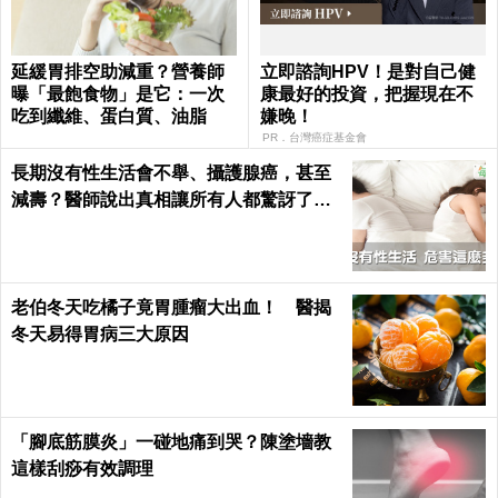
延緩胃排空助減重？營養師
立即諮詢HPV！是對自己健
曝「最飽食物」是它：一次
康最好的投資，把握現在不
吃到纖維、蛋白質、油脂
嫌晚！
PR．台灣癌症基金會
長期沒有性生活會不舉、攝護腺癌，甚至
減壽？醫師說出真相讓所有人都驚訝了！
｜每日健康 Health
老伯冬天吃橘子竟胃腫瘤大出血！ 醫揭
冬天易得胃病三大原因
「腳底筋膜炎」一碰地痛到哭？陳塗墻教
這樣刮痧有效調理