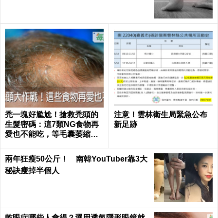
禿一塊好尷尬！搶救禿頭的
注意！雲林衛生局緊急公布
生髮密碼：這7類NG食物再
新足跡
愛也不能吃，等毛囊萎縮就
來不及了｜每日健康 Health
兩年狂瘦50公斤！ 南韓YouTuber靠3大
秘訣瘦掉半個人
乾眼症哪些人會得？選用透氣隱形眼鏡就