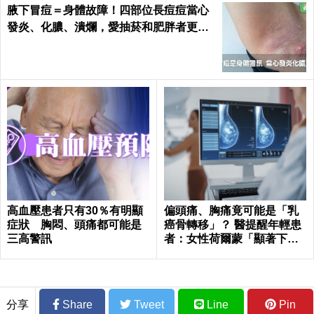
腋下冒痘＝身體故障！四部位長痘痘當心
發炎、化膿、潰爛，愛抽菸和肥胖者更要
小心｜每日健康 Health
高血壓患者只有30％有明顯
偏頭痛、胸痛竟可能是「乳
症狀 胸悶、頭痛都可能是
癌骨轉移」？ 醫提醒年輕患
三高警訊
者：女性荷爾蒙「顯著下
降」最危險
分享
Share
Tweet
Line
Pin