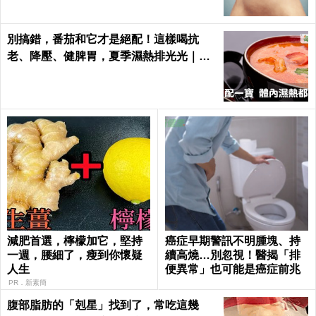
別搞錯，番茄和它才是絕配！這樣喝抗
老、降壓、健脾胃，夏季濕熱排光光｜每
日健康 Health
減肥首選，檸檬加它，堅持
癌症早期警訊不明腫塊、持
一週，腰細了，瘦到你懷疑
續高燒…別忽視！醫揭「排
人生
便異常」也可能是癌症前兆
PR．新素簡
腹部脂肪的「剋星」找到了，常吃這幾