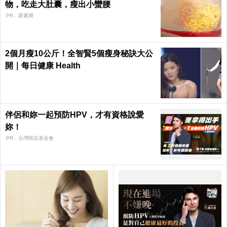
物，吃走大肚囊，瘦出小蠻腰
PR．新素簡
2個月瘦10公斤！全智賢5個瘦身秘訣大公
開｜每日健康 Health
伴侶和妳一起預防HPV，才有資格說愛
妳！
PR．台灣癌症基金會