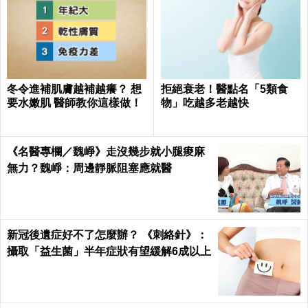
冬令進補肌膚越補越癢？ 想
拒絕衰老！醫點名「5類食
要水嫩肌 醫師教你這樣做！
物」吃越多老越快
《名醫專欄／魏崢》走沒幾步就小腿痠麻
無力？魏崢：周邊靜脈阻塞應就醫
新冠後遺症好不了怎麼辦？ 《刺絡針》：
攝取「益生菌」半年症狀有望緩解6成以上