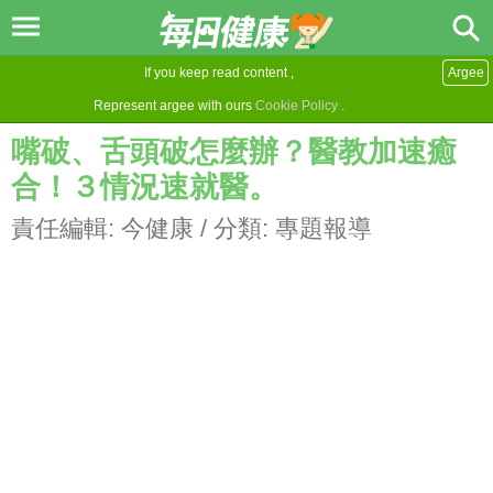
If you keep read content ,
Argee
Represent argee with ours
Cookie Policy
.
嘴破、舌頭破怎麼辦？醫教加速癒
合！３情況速就醫。
責任編輯:
今健康
/ 分類:
專題報導