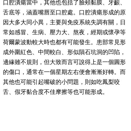
口腔潰瘍當中，其他也包括了臉頰黏膜、牙齦、
舌底等，涵蓋嘴唇至口腔處。口腔潰瘍形成的原
因大多大同小異，主要與免疫系統失調有關，日
常如感冒、生病、壓力大、熬夜，經期或懷孕等
荷爾蒙波動較大時也都有可能發生。患部常見形
成外圍紅色、中間較白、形似隕石坑洞的凹陷，
邊緣雖不規則，但大致而言可說得上是一個圓形
的傷口，通常在一個星期左右便會漸漸好轉。而
其他也可能引起嘴破的小問題，則如吃鳳梨咬
舌、假牙黏合度不佳摩擦等也可能形成。