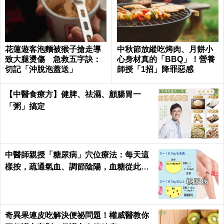
花蓮遊客泡麵被猴子搶走導
中秋節放縱吃烤肉、月餅小
致大腿燙傷 急救五字訣：
心身材真的「BBQ」！營養
切記「沖脫泡蓋送」
師授「1招」降罪惡感
【中醫食療方】健脾、祛濕、顧腸胃一
「粥」搞定
中醫師親授「糖尿病」穴位療法：每天這
樣按，疏通氣血、調節陰陽，血糖從此乖
乖聽話！
奇異果連皮吃解決便祕問題！權威醫教你