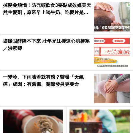
掉髮免煩惱！防禿頭飲食3要點成效媲美天
然生髮劑，原來早上喝牛奶、吃麥片是錯
的？｜每日健康 Health
壞膽固醇降不下來 壯年兄妹接連心肌梗塞
／洪素卿
一變冷、下雨膝蓋就有感？醫曝「天氣
痛」成因：有舊傷、關節發炎更要命