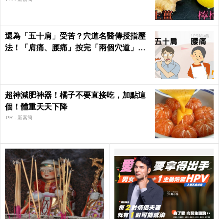
還為「五十肩」受苦？穴道名醫傳授指壓
法！「肩痛、腰痛」按完「兩個穴道」從
此沉默！｜每日健康Health
超神減肥神器！橘子不要直接吃，加點這
個！體重天天下降
PR．新素簡