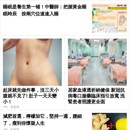
睡眠是養生第一補！中醫師：把握黃金睡
眠時辰 按兩穴位速速入睡
起床就先做件事，沒三天小
居家血液透析納健保 新冠抗
腹就不見了! 肚子一天天變
病毒口服藥臨床指引放寬 洗
小！
腎患者照護更全面
PR．新素簡
減肥首選，檸檬加它，堅持一週，腰細
了，瘦到你懷疑人生
PR．新素簡