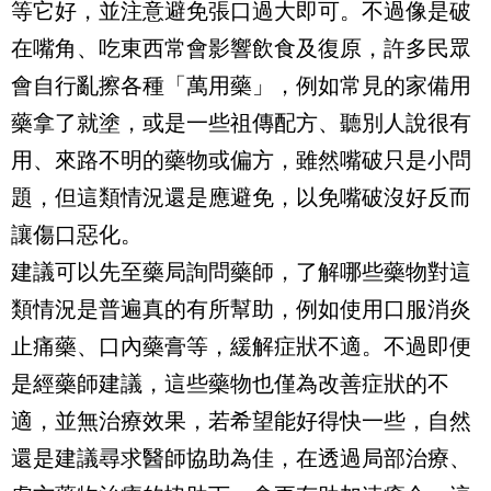
等它好，並注意避免張口過大即可。不過像是破
在嘴角、吃東西常會影響飲食及復原，許多民眾
會自行亂擦各種「萬用藥」，例如常見的家備用
藥拿了就塗，或是一些祖傳配方、聽別人說很有
用、來路不明的藥物或偏方，雖然嘴破只是小問
題，但這類情況還是應避免，以免嘴破沒好反而
讓傷口惡化。
建議可以先至藥局詢問藥師，了解哪些藥物對這
類情況是普遍真的有所幫助，例如使用口服消炎
止痛藥、口內藥膏等，緩解症狀不適。不過即便
是經藥師建議，這些藥物也僅為改善症狀的不
適，並無治療效果，若希望能好得快一些，自然
還是建議尋求醫師協助為佳，在透過局部治療、