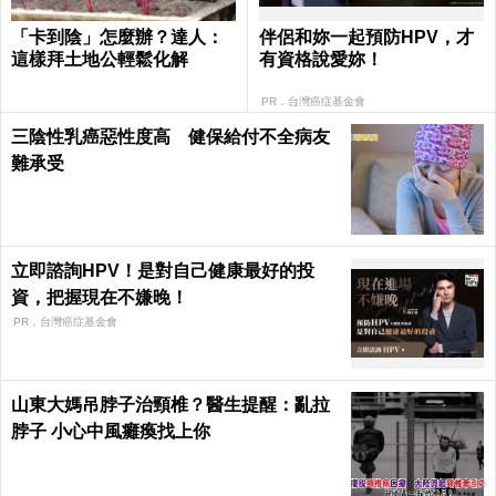
「卡到陰」怎麼辦？達人：
伴侶和妳一起預防HPV，才
這樣拜土地公輕鬆化解
有資格說愛妳！
PR．台灣癌症基金會
三陰性乳癌惡性度高 健保給付不全病友
難承受
立即諮詢HPV！是對自己健康最好的投
資，把握現在不嫌晚！
PR．台灣癌症基金會
山東大媽吊脖子治頸椎？醫生提醒：亂拉
脖子 小心中風癱瘓找上你