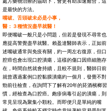
處方藥物治療的協助下，會更有助加速癒合，這
是最快的方法。
嘴破、舌頭破未必是小事，
醫：３種情況盡早就醫！
即便嘴破一般只是小問題，但若是發現不尋常也
應提高警覺盡早就醫。賴盈達醫師表示，正如前
述嘴破通常與免疫有關，約一周左右復原，但口
腔癌也會出現口腔潰瘍，這樣的傷口因癌細胞存
在，時間自然就會持續，且較不規則，醫師日前
就曾遇過案例口腔黏膜潰瘍約一個月，發覺不對
勁前往檢查，在詢問下了解有20年的菸酒檳榔習
慣，經檢查為口腔癌。皰疹病毒引起的潰瘍，則
常見呈現為聚集小顆粒。而即便只是單純的嘴
破，免疫系統較不穩定時也意味著較容易受到其