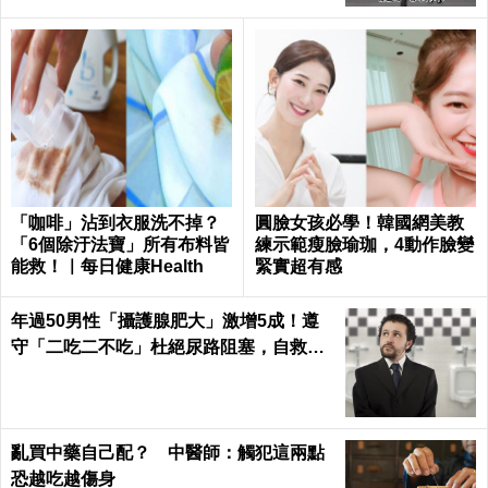
「咖啡」沾到衣服洗不掉？
圓臉女孩必學！韓國網美教
「6個除汙法寶」所有布料皆
練示範瘦臉瑜珈，4動作臉變
能救！｜每日健康Health
緊實超有感
年過50男性「攝護腺肥大」激增5成！遵
守「二吃二不吃」杜絕尿路阻塞，自救下
半身｜每日健康Health
亂買中藥自己配？ 中醫師：觸犯這兩點
恐越吃越傷身