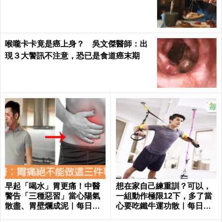
喉嚨卡卡竟是癌上身？ 吳文傑醫師：出
現３大警訊不注意，恐已是食道癌末期
早起「喝水」胃更痛！中醫
想在家自己練重訓？可以，
警告「三種惡習」當心陽氣
一組動作極限12下，多了當
散盡、胃壁爛成泥｜每日健
心要吃鐵牛運功散｜每日健
康 Health
康 Health