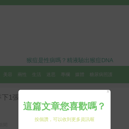
猴痘是性病嗎？精液驗出猴痘DNA
美容
兩性
生活
迷思
專欄
媒體
糖尿病照護
X
吞下1張信用卡重 益生菌超能力
新聞