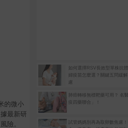
如何選擇RSV長效型單株抗體
婦疫苗怎麼選？關鍵五問緩解
慮
肺癌轉移無標靶藥可用？ 名
疫四藥聯合」！
米的微小
根據最新研
試管媽媽別再為取卵數焦慮！
癌風險。