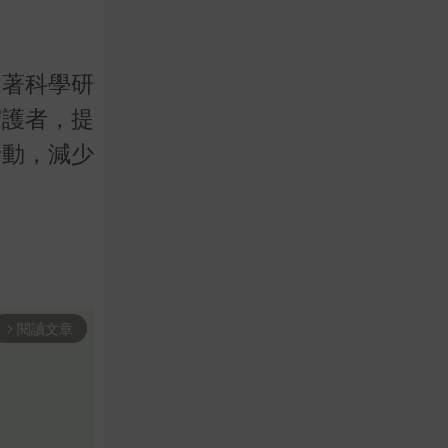
隨著科學研
守護者，提
行動，減少
閱讀文章
arrow_forward_ios