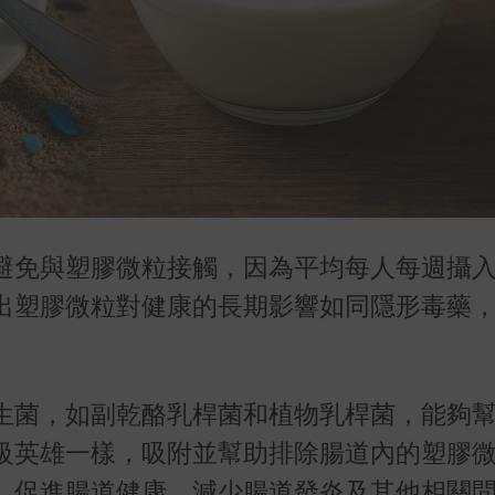
避免與塑膠微粒接觸，因為平均每人每週攝
出塑膠微粒對健康的長期影響如同隱形毒藥
生菌，如副乾酪乳桿菌和植物乳桿菌，能夠
級英雄一樣，吸附並幫助排除腸道內的塑膠
，促進腸道健康，減少腸道發炎及其他相關