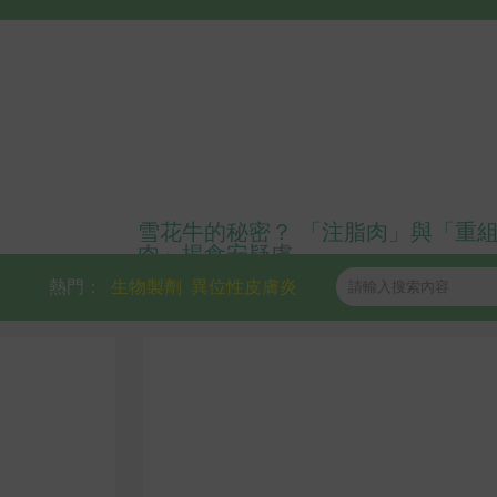
雪花牛的秘密？ 「注脂肉」與「重
肉」揭食安疑慮
熱門：
生物製劑
異位性皮膚炎