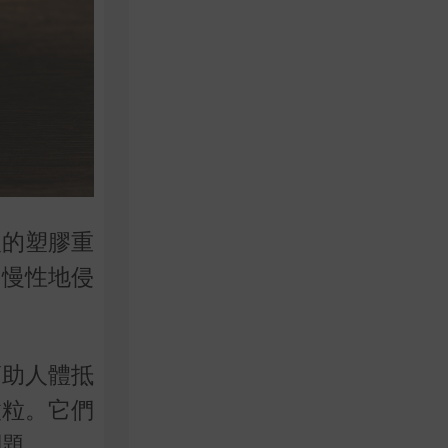
入的塑膠重
，慢性地侵
幫助人體抵
微粒。它們
問題。