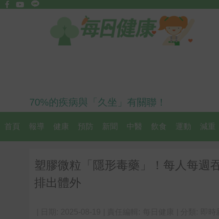
70%的疾病與「久坐」有關聯！
首頁
報導
健康
預防
新聞
中醫
飲食
運動
減重
塑膠微粒「隱形毒藥」！每人每週
排出體外
| 日期:
2025-08-19
| 責任編輯:
每日健康
| 分類:
即時