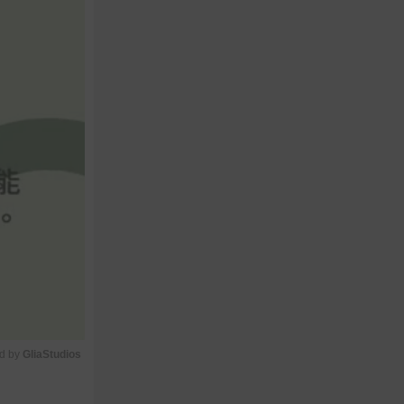
d by 
GliaStudios