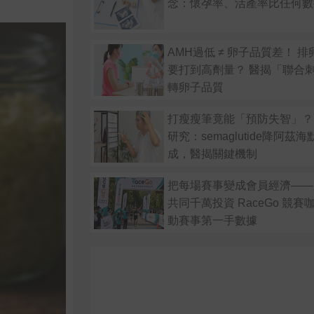
念：懷孕率、活產率比任何數
AMH過低 ≠ 卵子品質差！ 
要打到高劑量？ 醫揭「聯合
轉卵子品質
打瘦瘦筆竟能「預防失智」？
研究：semaglutide降阿茲
成，醫揭關鍵機制
把每場賽事變成會員經濟——
共同千萬投資 RaceGo 競
動賽事第一手數據