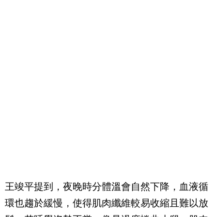
王竣平提到，夜晚時分體溫會自然下降，血液循
環也趨於緩慢，使得肌肉纖維較易收縮且難以放