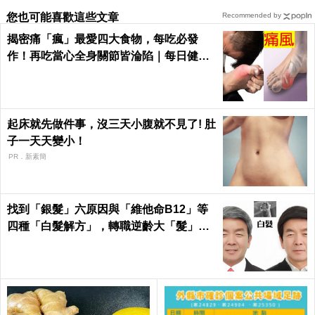
您也可能喜歡這些文章
Recommended by
揭密痛「瘋」最愛四大食物，每吃必發
作！再吃當心全身關節皆淪陷｜每日健康
Health
起床就先做件事，沒三天小腹就不見了! 肚
子一天天變小！
PR．新素簡
找到「銀髮」六原因與「維他命B12」等
四種「白髮解方」，轉職逆齡大「髮」
師！｜每日健康Health