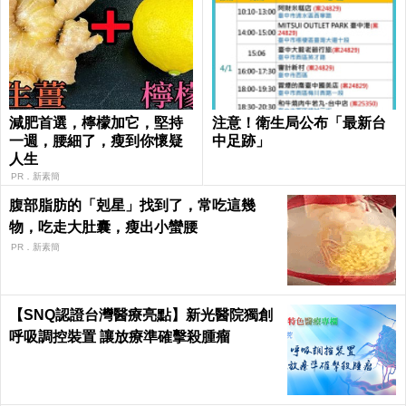
減肥首選，檸檬加它，堅持
注意！衛生局公布「最新台
一週，腰細了，瘦到你懷疑
中足跡」
人生
PR．新素簡
腹部脂肪的「剋星」找到了，常吃這幾
物，吃走大肚囊，瘦出小蠻腰
PR．新素簡
【SNQ認證台灣醫療亮點】新光醫院獨創
呼吸調控裝置 讓放療準確擊殺腫瘤