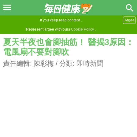
If you keep read content ,
Argee
Represent argee with ours
Cookie Policy
.
夏天半夜也會腳抽筋！ 醫揭3原因：
電風扇不要對腳吹
責任編輯:
陳彩梅
/ 分類:
即時新聞