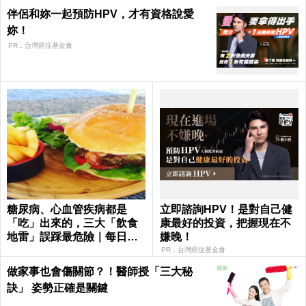
伴侶和妳一起預防HPV，才有資格說愛
妳！
PR．台灣癌症基金會
糖尿病、心血管疾病都是
立即諮詢HPV！是對自己健
「吃」出來的，三大「飲食
康最好的投資，把握現在不
地雷」誤踩最危險｜每日健
嫌晚！
康
PR．台灣癌症基金會
做家事也會傷關節？！醫師授「三大秘
訣」 姿勢正確是關鍵