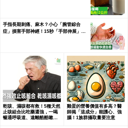
衡激素「一杯多效」
手指長期刺痛、麻木？小心「腕管綜合
症」損害手部神經！15秒「手部伸展」這
樣練，別讓身體空「腕」惜！
乾咳、濕咳都有救！5種天然
雞蛋的營養價值有多高？醫
止咳組合比吃藥還強，一喝
師揭「這成分」能護心、強
暢通呼吸道、遠離酷酷嗽｜
腦！1族群攝取量要注意
每日健康 Health