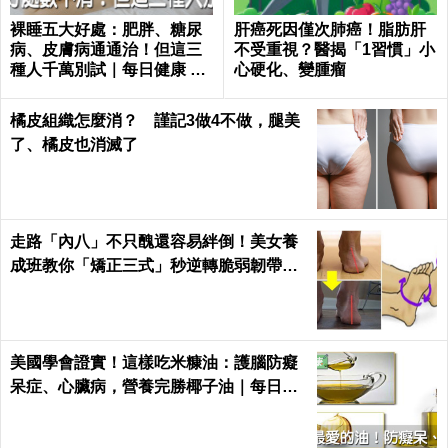
裸睡五大好處：肥胖、糖尿
肝癌死因僅次肺癌！脂肪肝
病、皮膚病通通治！但這三
不受重視？醫揭「1習慣」小
種人千萬別試｜每日健康 He
心硬化、變腫瘤
alth
橘皮組織怎麼消？ 謹記3做4不做，腿美
了、橘皮也消滅了
走路「內八」不只醜還容易絆倒！美女養
成班教你「矯正三式」秒逆轉脆弱韌帶肌
肉！
美國學會證實！這樣吃米糠油：護腦防癡
呆症、心臟病，營養完勝椰子油｜每日健
康 Health