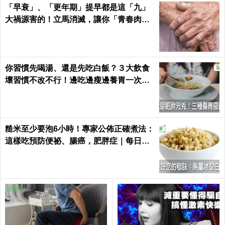
「早衰」、「更年期」提早都是這「九」
大禍源害的！立馬消滅，讓你「青春肉
體」大勝同齡人！
你習慣先喝湯、還是先吃白飯？３大飲食
壞習慣不改不行！邊吃邊瘦邊養胃一次做
到｜每日健康 Health
糙米至少要泡6小時！專家公佈正確煮法：
這樣吃預防便祕、腸癌，肥胖症｜每日健
康 Health