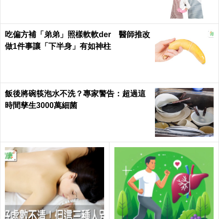
吃偏方補「弟弟」照樣軟軟der 醫師推改
做1件事讓「下半身」有如神柱
飯後將碗筷泡水不洗？專家警告：超過這
時間孳生3000萬細菌