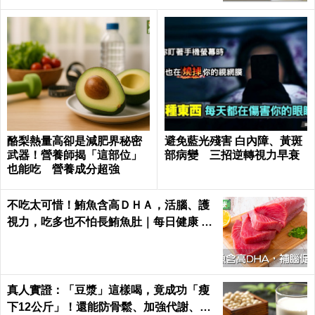
酪梨熱量高卻是減肥界秘密
避免藍光殘害 白內障、黃斑
武器！營養師揭「這部位」
部病變 三招逆轉視力早衰
也能吃 營養成分超強
不吃太可惜！鮪魚含高ＤＨＡ，活腦、護
視力，吃多也不怕長鮪魚肚｜每日健康 He
alth
真人實證：「豆漿」這樣喝，竟成功「瘦
下12公斤」！還能防骨鬆、加強代謝、平