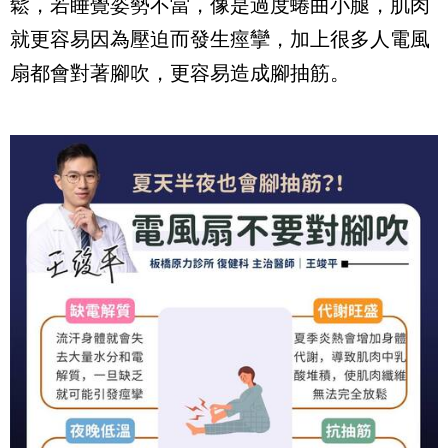
鬆，若睡覺姿勢不當，像是過度蜷曲小腿，肌肉
就更容易因為壓迫而發生痙攣，加上很多人電風
扇都會對著腳吹，更容易造成腳抽筋。