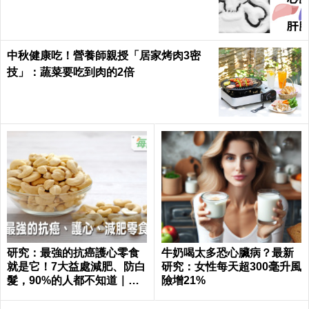
日健康 Health
中秋健康吃！營養師親授「居家烤肉3密
技」：蔬菜要吃到肉的2倍
研究：最強的抗癌護心零食
牛奶喝太多恐心臟病？最新
就是它！7大益處減肥、防白
研究：女性每天超300毫升風
髮，90%的人都不知道｜每
險增21%
日健康 Health