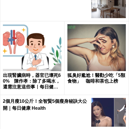
出現腎臟病時，器官已壞死6
狐臭好尷尬！醫勸少吃「5類
0% 陳作孝：除了多喝水，
食物」 咖啡和茶也上榜
還需注意這些事｜每日健康
Health
2個月瘦10公斤！全智賢5個瘦身秘訣大公
開｜每日健康 Health