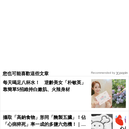
您也可能喜歡這些文章
Recommended by
每天喝足八杯水！ 逆齡美女「朴敏英」
靠簡單5招維持白嫩肌、火辣身材
攝取「高鈉食物」形同「醃製五臟」！佔
「心病猝死」率一成的多鹽六危機！｜每