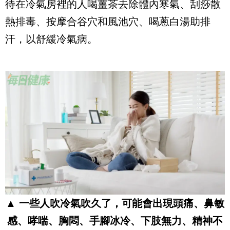
待在冷氣房裡的人喝薑茶去除體內寒氣、刮痧散
熱排毒、按摩合谷穴和風池穴、喝蔥白湯助排
汗，以舒緩冷氣病。
▲ 一些人吹冷氣吹久了，可能會出現頭痛、鼻敏
感、哮喘、胸悶、手腳冰冷、下肢無力、精神不