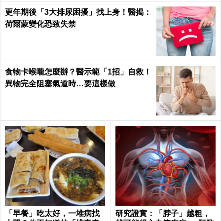
更年期後「3大排尿困擾」找上身！醫揭：
荷爾蒙變化恐致失禁
食物卡喉嚨怎麼辦？醫示範「1招」自救！
異物完全阻塞氣道時…要這樣做
「早餐」吃太好，一堆病找
研究證實：「脖子」越粗，