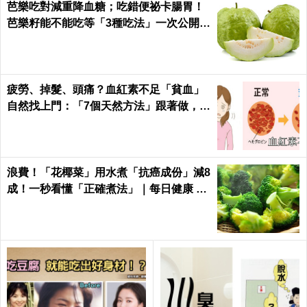
芭樂吃對減重降血糖；吃錯便祕卡腸胃！
芭樂籽能不能吃等「3種吃法」一次公開｜
每日健康 Health
疲勞、掉髮、頭痛？血紅素不足「貧血」
自然找上門：「7個天然方法」跟著做，杜
絕貧血只要一種水果！
浪費！「花椰菜」用水煮「抗癌成份」減8
成！一秒看懂「正確煮法」｜每日健康 He
alth