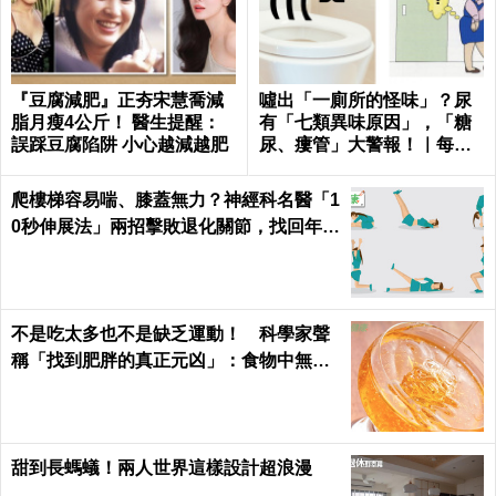
『豆腐減肥』正夯宋慧喬減
噓出「一廁所的怪味」？尿
脂月瘦4公斤！ 醫生提醒：
有「七類異味原因」，「糖
誤踩豆腐陷阱 小心越減越肥
尿、瘻管」大警報！｜每日
健康Health
爬樓梯容易喘、膝蓋無力？神經科名醫「1
0秒伸展法」兩招擊敗退化關節，找回年輕
腳骨不求人｜每日健康 Health
不是吃太多也不是缺乏運動！ 科學家聲
稱「找到肥胖的真正元凶」：食物中無處
不在
甜到長螞蟻！兩人世界這樣設計超浪漫