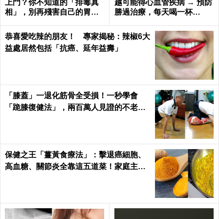
上門？你不知道的「排毒真
越可能得心血管疾病 → 預防
相」，別再殘害自己的胃
勝過治療，每天喝一杯
了！
「它」血管越喝越年輕！
恭喜愛吃辣的朋友！ 專家揭秘：辣椒6大
益處居然包括「抗癌、延年益壽」
「膝蓋」一退化筋骨全受損！一秒學會
「跪膝復健法」，兩百萬人見證的不老伸
展術｜每日健康 Health
保健之王「薑黃食療法」：擊退癌細胞、
高血糖、關節炎全靠這五道菜！家庭主婦
必學｜每日健康Health