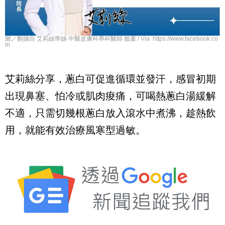
圖／翻攝自 艾莉絲學姊 中醫皮膚科專科醫師 臉書 / Via https://www.facebook.co
m
艾莉絲分享，蔥白可促進循環並發汗，感冒初期
出現鼻塞、怕冷或肌肉痠痛，可喝熱蔥白湯緩解
不適，只需切幾根蔥白放入滾水中煮沸，趁熱飲
用，就能有效治療風寒型過敏。