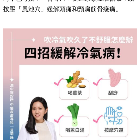
按壓「風池穴」緩解頭痛和頸肩筋骨痠痛。