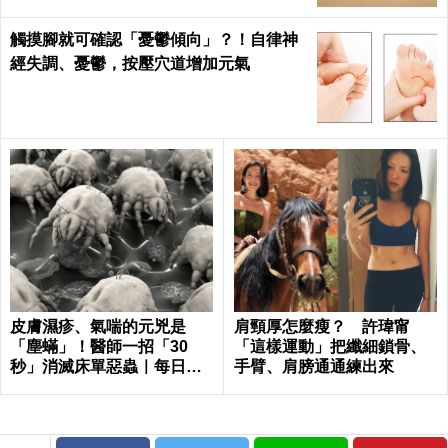
觸摸腳就可確認「憂鬱傾向」？！自律神
經失調、憂鬱，按壓穴道增加元氣
皮膚濕疹、氣喘的元兇是
肩頸厚怎麼瘦？ 許瑋甯
「塵蟎」！醫師一招「30
「這樣運動」把纖細鎖骨、
秒」消滅床單惡蟲｜每日健
手臂、肩膀通通練出來
康 Health