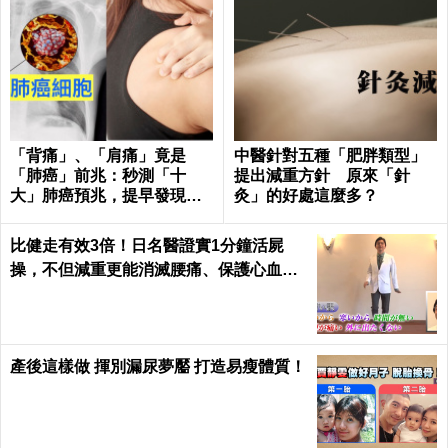
「背痛」、「肩痛」竟是
中醫針對五種「肥胖類型」
「肺癌」前兆：秒測「十
提出減重方針 原來「針
大」肺癌預兆，提早發現治
灸」的好處這麼多？
癒率飆升50%！
比健走有效3倍！日名醫證實1分鐘活屍
操，不但減重更能消滅腰痛、保護心血管
｜每日健康 Health
產後這樣做 揮別漏尿夢靨 打造易瘦體質！