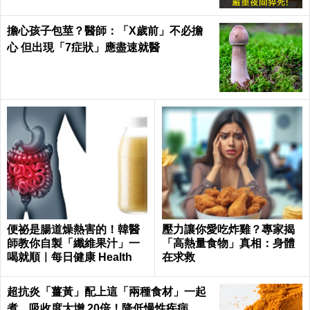
擔心孩子包莖？醫師：「X歲前」不必擔
心 但出現「7症狀」應盡速就醫
便祕是腸道燥熱害的！韓醫
壓力讓你愛吃炸雞？專家揭
師教你自製「纖維果汁」一
「高熱量食物」真相：身體
喝就順｜每日健康 Health
在求救
超抗炎「薑黃」配上這「兩種食材」一起
煮，吸收度大增 20倍！降低慢性疾病、癌