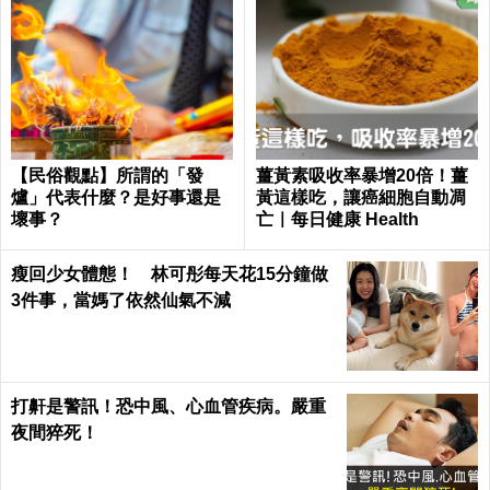
【民俗觀點】所謂的「發
薑黃素吸收率暴增20倍！薑
爐」代表什麼？是好事還是
黃這樣吃，讓癌細胞自動凋
壞事？
亡｜每日健康 Health
瘦回少女體態！ 林可彤每天花15分鐘做
3件事，當媽了依然仙氣不減
打鼾是警訊！恐中風、心血管疾病。嚴重
夜間猝死！