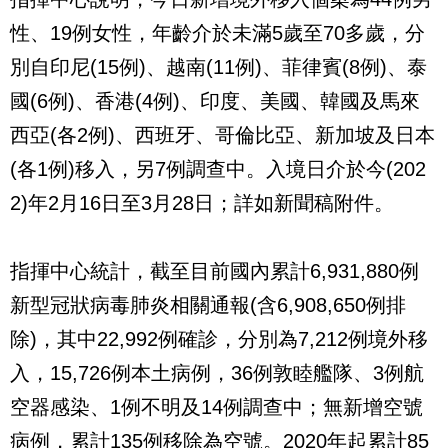
性、19例女性，年齡介於未滿5歲至70多歲，分
別自印尼(15例)、越南(11例)、菲律賓(8例)、泰
國(6例)、香港(4例)、印度、美國、韓國及馬來
西亞(各2例)、西班牙、哥倫比亞、新加坡及日本
(各1例)移入，另7例調查中。入境日介於今(202
2)年2月16日至3月28日；詳如新聞稿附件。
指揮中心統計，截至目前國內累計6,931,880例
新型冠狀病毒肺炎相關通報(含6,908,650例排
除)，其中22,992例確診，分別為7,212例境外移
入，15,726例本土病例，36例敦睦艦隊、3例航
空器感染、1例不明及14例調查中；無新增空號
病例，累計135例移除為空號。2020年起累計85