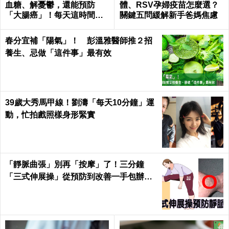
血糖、解憂鬱，還能預防
體、RSV孕婦疫苗怎麼選？
「大腸癌」！每天這時間吃
關鍵五問緩解新手爸媽焦慮
最有效｜每日健康Health
春分宜補「陽氣」！ 彭溫雅醫師推２招
養生、忌做「這件事」最有效
39歲大秀馬甲線！劉濤「每天10分鐘」運
動，忙拍戲照樣身形緊實
「靜脈曲張」別再「按摩」了！三分鐘
「三式伸展操」從預防到改善一手包辦｜
每日健康 Health