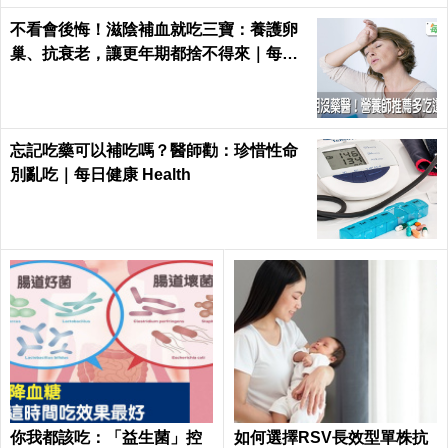
不看會後悔！滋陰補血就吃三寶：養護卵
巢、抗衰老，讓更年期都捨不得來｜每日
健康 Health
忘記吃藥可以補吃嗎？醫師勸：珍惜性命
別亂吃｜每日健康 Health
你我都該吃：「益生菌」控
如何選擇RSV長效型單株抗