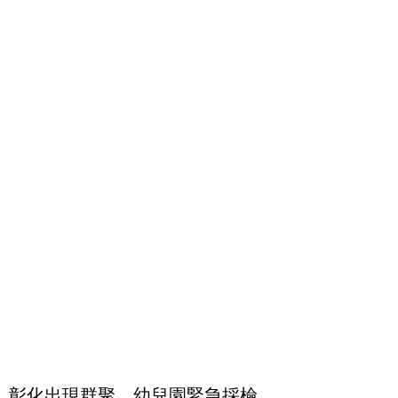
彰化出現群聚，幼兒園緊急採檢。