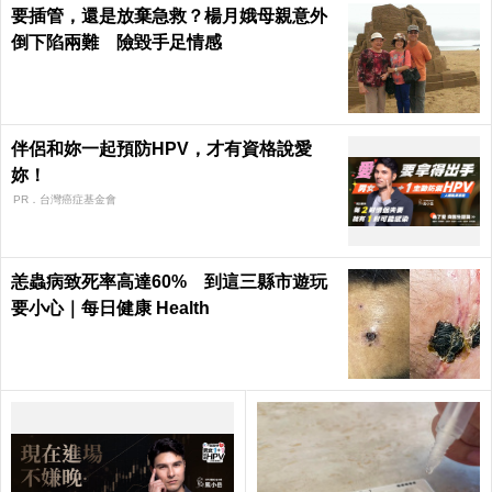
要插管，還是放棄急救？楊月娥母親意外
倒下陷兩難 險毀手足情感
伴侶和妳一起預防HPV，才有資格說愛
妳！
PR．台灣癌症基金會
恙蟲病致死率高達60% 到這三縣市遊玩
要小心｜每日健康 Health