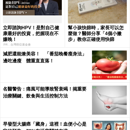
立即諮詢HPV！是對自己健
幫小孩快篩時，家長可以怎
康最好的投資，把握現在不
麼做？醫師分享「4個小撇
嫌晚！
步」教你正確使用快篩
PR．台灣癌症基金會
減肥還能兼美容！ 「番茄晚餐瘦身法」
邊吃邊瘦 體重直直落！
名醫警告：痛風可能導致腎衰竭！揭重要
治療關鍵、飲食與生活控制方法
早發型大腸癌「藏身」這裡！血便小心是