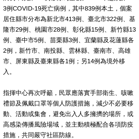
3例COVID-19死亡病例，其中839例本土，個案
居住縣市分布為新北市413例、臺北市322例、基
隆市29例、桃園市28例、彰化縣15例、新竹縣13
例、臺中市5例、苗栗縣3例、宜蘭縣及花蓮縣各
2例，新竹市、南投縣、雲林縣、臺南市、高雄
市、屏東縣及臺東縣各1例；另14例為境外移
入。
指揮中心再次呼籲，民眾應落實手部衛生、咳嗽
禮節及佩戴口罩等個人防護措施，減少不必要移
動、活動或集會，避免出入人多擁擠的場所，或
高感染傳播風險場域，並主動積極配合各項防疫
措施，共同嚴守社區防線。