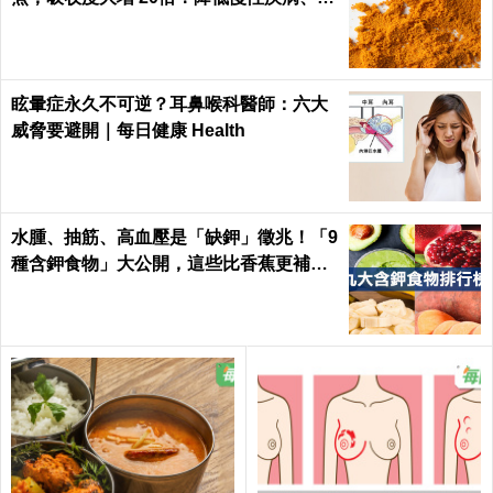
症發生率！
眩暈症永久不可逆？耳鼻喉科醫師：六大
威脅要避開｜每日健康 Health
水腫、抽筋、高血壓是「缺鉀」徵兆！「9
種含鉀食物」大公開，這些比香蕉更補鉀
｜每日健康 Health