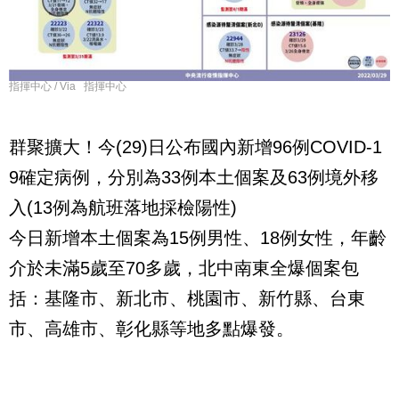
指揮中心 / Via 指揮中心
群聚擴大！今(29)日公布國內新增96例COVID-1
9確定病例，分別為33例本土個案及63例境外移
入(13例為航班落地採檢陽性)
今日新增本土個案為15例男性、18例女性，年齡
介於未滿5歲至70多歲，北中南東全爆個案包
括：基隆市、新北市、桃園市、新竹縣、台東
市、高雄市、彰化縣等地多點爆發。