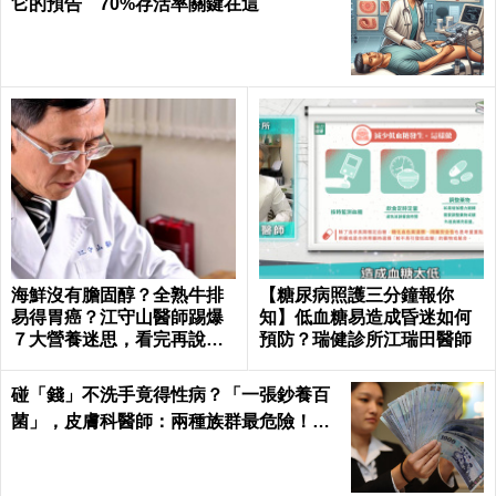
它的預告 70%存活率關鍵在這
海鮮沒有膽固醇？全熟牛排
【糖尿病照護三分鐘報你
易得胃癌？江守山醫師踢爆
知】低血糖易造成昏迷如何
７大營養迷思，看完再說你
預防？瑞健診所江瑞田醫師
懂健康｜每日健康 Health
碰「錢」不洗手竟得性病？「一張鈔養百
菌」，皮膚科醫師：兩種族群最危險！｜
每日健康Health