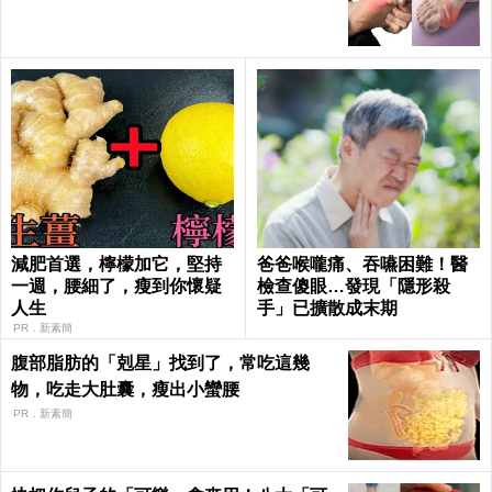
Health
減肥首選，檸檬加它，堅持
爸爸喉嚨痛、吞嚥困難！醫
一週，腰細了，瘦到你懷疑
檢查傻眼…發現「隱形殺
人生
手」已擴散成末期
PR．新素簡
腹部脂肪的「剋星」找到了，常吃這幾
物，吃走大肚囊，瘦出小蠻腰
PR．新素簡