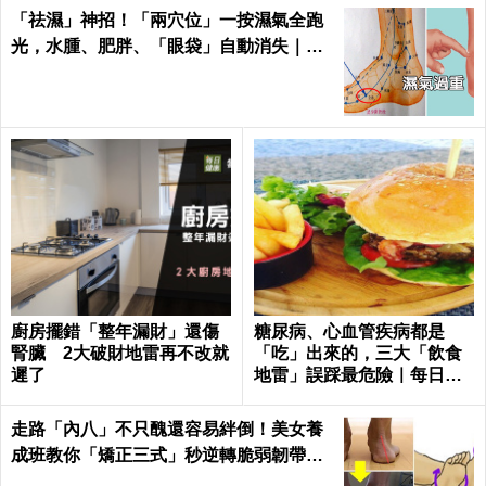
「祛濕」神招！「兩穴位」一按濕氣全跑
光，水腫、肥胖、「眼袋」自動消失｜每
日健康Health
廚房擺錯「整年漏財」還傷
糖尿病、心血管疾病都是
腎臟 2大破財地雷再不改就
「吃」出來的，三大「飲食
遲了
地雷」誤踩最危險｜每日健
康
走路「內八」不只醜還容易絆倒！美女養
成班教你「矯正三式」秒逆轉脆弱韌帶肌
肉！