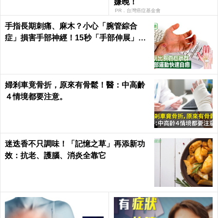
嫌晚！
PR．台灣癌症基金會
手指長期刺痛、麻木？小心「腕管綜合
症」損害手部神經！15秒「手部伸展」這
樣練，別讓身體空「腕」惜！
婦剎車竟骨折，原來有骨鬆！醫：中高齡
４情境都要注意。
迷迭香不只調味！「記憶之草」再添新功
效：抗老、護腦、消炎全靠它