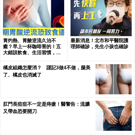
胃灼熱、胃酸逆流久治不
最新消息！北市和平醫院護
癒？早上一杯咖啡害的！五
理師確診，先生小孩也確診
大錯誤飲食、生活習慣，害
你胃酸翻騰，長期恐致「食
道癌」！
橘皮組織怎麼消？ 謹記3做4不做，腿美
了、橘皮也消滅了
肛門長痘痘不一定是痔瘡！醫警告：流膿
又帶血恐要開刀