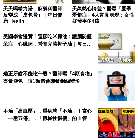
天天喝精力湯，麻醉科醫師
天氣熱心情差？醫曝「夏季
反變成「皮包骨」｜每日健
憂鬱症」4大常見表現：女性
康 Health
好發率多4倍
美國學會證實！這樣吃米糠油：護腦防癡
呆症、心臟病，營養完勝椰子油｜每日健
康 Health
矯正牙齒不能吃什麼？醫師曝「4類食物」
盡量避免 這1類還會導致鋼絲變形
不治「高血壓」，重病就「不治」！當心
「一壓五傷」，「機械性損傷」的血管衝
擊！｜每日健康Health