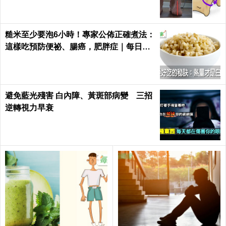
糙米至少要泡6小時！專家公佈正確煮法：
這樣吃預防便祕、腸癌，肥胖症｜每日健
康 Health
避免藍光殘害 白內障、黃斑部病變 三招
逆轉視力早衰