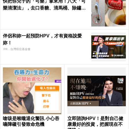
快把你兒子的「可樂」拿來用！八大「可
樂清潔法」，去口香糖、清馬桶、除鏽效
果完勝清潔劑｜每日健康 Health
伴侶和妳一起預防HPV，才有資格說愛
妳！
PR．台灣癌症基金會
嗆咳是喉嚨退化警訊 小心吞
立即諮詢HPV！是對自己健
嚥障礙引發致命危機
康最好的投資，把握現在不