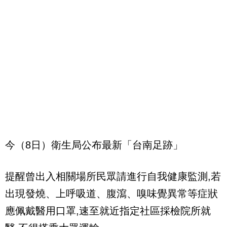
今（8日）衛生局公布最新「台南足跡」
提醒曾出入相關場所民眾請進行自我健康監測,若
出現發燒、上呼吸道、腹瀉、嗅味覺異常等症狀
應佩戴醫用口罩,速至就近指定社區採檢院所就