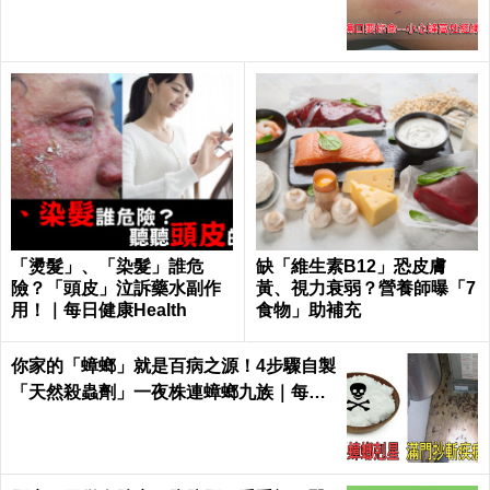
「燙髮」、「染髮」誰危
缺「維生素B12」恐皮膚
險？「頭皮」泣訴藥水副作
黃、視力衰弱？營養師曝「7
用！｜每日健康Health
食物」助補充
你家的「蟑螂」就是百病之源！4步驟自製
「天然殺蟲劑」一夜株連蟑螂九族｜每日
健康 Health