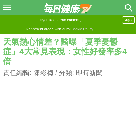
If you keep read content ,
Argee
Represent argee with ours
Cookie Policy
.
天氣熱心情差？醫曝「夏季憂鬱
症」4大常見表現：女性好發率多4
倍
責任編輯:
陳彩梅
/ 分類:
即時新聞