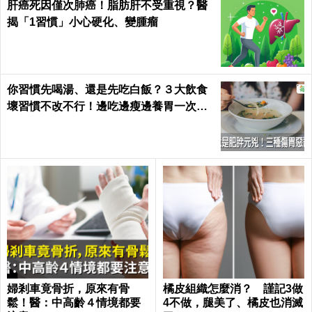
肝癌死因僅次肺癌！脂肪肝不受重視？醫
揭「1習慣」小心硬化、變腫瘤
你習慣先喝湯、還是先吃白飯？３大飲食
壞習慣不改不行！邊吃邊瘦邊養胃一次做
到｜每日健康 Health
婦剎車竟骨折，原來有骨
橘皮組織怎麼消？ 謹記3做
鬆！醫：中高齡４情境都要
4不做，腿美了、橘皮也消滅