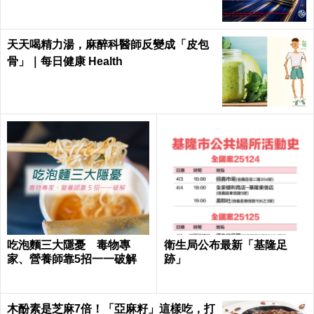
天天喝精力湯，麻醉科醫師反變成「皮包
骨」｜每日健康 Health
吃泡麵三大隱憂 毒物專
衛生局公布最新「基隆足
家、營養師靠5招一一破解
跡」
木酚素是芝麻7倍！「亞麻籽」這樣吃，打