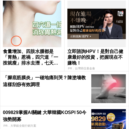
食量增加、四肢水腫都是
立即諮詢HPV！是對自己健
「胃熱」惹禍，四穴道「一
康最好的投資，把握現在不
按就瘦」排水去溼，七天瘦
嫌晚！
三斤不復胖｜每日健康 Healt
PR．台灣癌症基金會
h
「腳底筋膜炎」一碰地痛到哭？陳塗墻教
這樣刮痧有效調理
009829掌握AI關鍵 大華韓國KOSPI 50今
強勢開募
PR．大華銀全能行銷方案