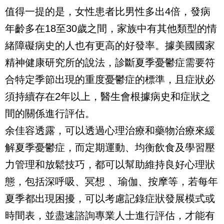
值得一提的是，女性患者比男性多出4倍，發病
年齡多在18至30歲之間，家族中有其他類型的情
緒障礙病史的人也有更高的好發率。據美國國家
精神健康研究所的說法，診斷夏季憂鬱症需要符
合特定季節出現的重度憂鬱症的標準，且症狀必
須持續存在2年以上，醫生會根據病史和症狀之
間的關係進行評估。
余佳容透露，可以透過心理治療和藥物治療來緩
解夏季憂鬱症，而定期運動、均衡飲食及學習壓
力管理和放鬆技巧，都可以幫助維持良好心理狀
態，包括深呼吸、冥想 、瑜伽、按摩等，若每年
夏季都出現困擾，可以考慮記錄症狀發展模式或
時間表，並盡速諮詢專業人士進行評估，才能有