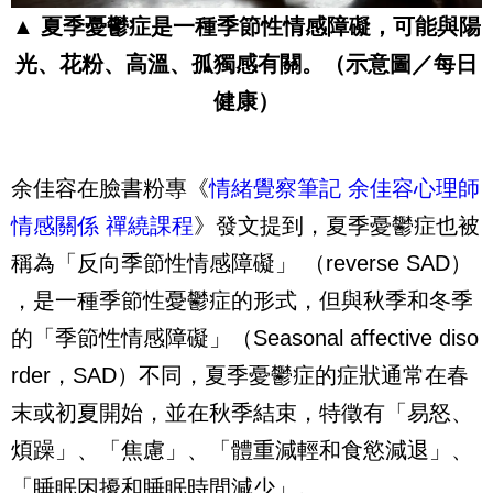
▲ 夏季憂鬱症是一種季節性情感障礙，可能與陽
光、花粉、高溫、孤獨感有關。（示意圖／每日
健康）
余佳容在臉書粉專《
情緒覺察筆記 余佳容心理師
情感關係 禪繞課程
》發文提到，夏季憂鬱症也被
稱為「反向季節性情感障礙」 （reverse SAD）
，是一種季節性憂鬱症的形式，但與秋季和冬季
的「季節性情感障礙」（Seasonal affective diso
rder，SAD）不同，夏季憂鬱症的症狀通常在春
末或初夏開始，並在秋季結束，特徵有「易怒、
煩躁」、「焦慮」、「體重減輕和食慾減退」、
「睡眠困擾和睡眠時間減少」。