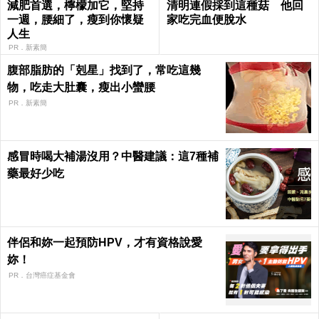
減肥首選，檸檬加它，堅持
清明連假採到這種菇 他回
一週，腰細了，瘦到你懷疑
家吃完血便脫水
人生
PR．新素簡
腹部脂肪的「剋星」找到了，常吃這幾
物，吃走大肚囊，瘦出小蠻腰
PR．新素簡
感冒時喝大補湯沒用？中醫建議：這7種補
藥最好少吃
伴侶和妳一起預防HPV，才有資格說愛
妳！
PR．台灣癌症基金會