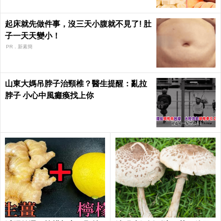
起床就先做件事，沒三天小腹就不見了! 肚
子一天天變小！
PR．新素簡
山東大媽吊脖子治頸椎？醫生提醒：亂拉
脖子 小心中風癱瘓找上你