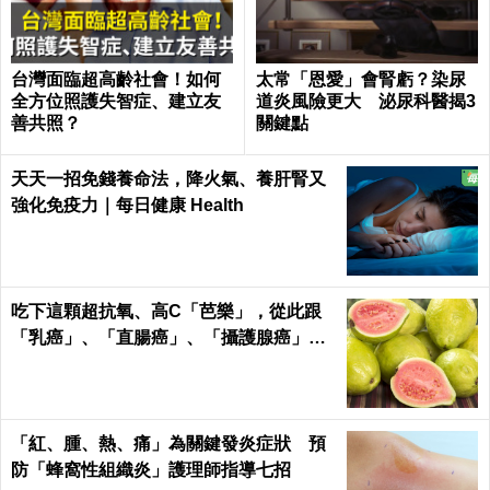
台灣面臨超高齡社會！如何
太常「恩愛」會腎虧？染尿
全方位照護失智症、建立友
道炎風險更大 泌尿科醫揭3
善共照？
關鍵點
天天一招免錢養命法，降火氣、養肝腎又
強化免疫力｜每日健康 Health
吃下這顆超抗氧、高C「芭樂」，從此跟
「乳癌」、「直腸癌」、「攝護腺癌」、
「甲腫」一刀兩斷！
「紅、腫、熱、痛」為關鍵發炎症狀 預
防「蜂窩性組織炎」護理師指導七招