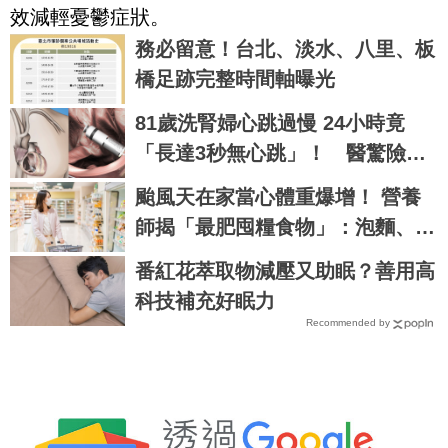
效減輕憂鬱症狀。
務必留意！台北、淡水、八里、板
橋足跡完整時間軸曝光
81歲洗腎婦心跳過慢 24小時竟
「長達3秒無心跳」！ 醫驚險裝
新型節律器
颱風天在家當心體重爆增！ 營養
師揭「最肥囤糧食物」：泡麵、水
餃都慘輸
番紅花萃取物減壓又助眠？善用高
科技補充好眠力
Recommended by