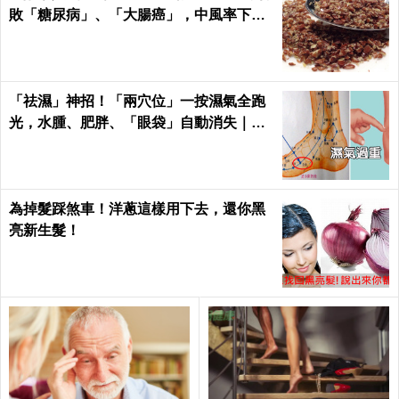
敗「糖尿病」、「大腸癌」，中風率下降4
6%！
「祛濕」神招！「兩穴位」一按濕氣全跑
光，水腫、肥胖、「眼袋」自動消失｜每
日健康Health
為掉髮踩煞車！洋蔥這樣用下去，還你黑
亮新生髮！