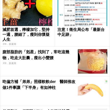
減肥首選，檸檬加它，堅持
注意！衛生局公布「最新台
一週，腰細了，瘦到你懷疑
中足跡」
人生
PR．新素簡
腹部脂肪的「剋星」找到了，常吃這幾
物，吃走大肚囊，瘦出小蠻腰
PR．新素簡
吃偏方補「弟弟」照樣軟軟der 醫師推改
做1件事讓「下半身」有如神柱