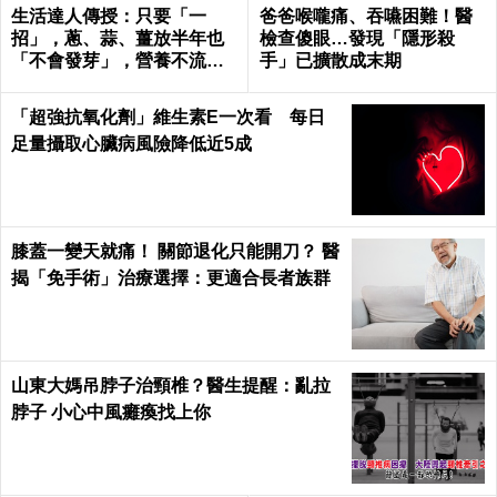
生活達人傳授：只要「一
爸爸喉嚨痛、吞嚥困難！醫
招」，蔥、蒜、薑放半年也
檢查傻眼…發現「隱形殺
「不會發芽」，營養不流
手」已擴散成末期
失！｜每日健康Health
「超強抗氧化劑」維生素E一次看 每日
足量攝取心臟病風險降低近5成
膝蓋一變天就痛！ 關節退化只能開刀？ 醫
揭「免手術」治療選擇：更適合長者族群
山東大媽吊脖子治頸椎？醫生提醒：亂拉
脖子 小心中風癱瘓找上你