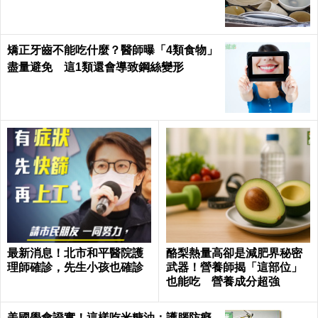
矯正牙齒不能吃什麼？醫師曝「4類食物」
盡量避免 這1類還會導致鋼絲變形
最新消息！北市和平醫院護
酪梨熱量高卻是減肥界秘密
理師確診，先生小孩也確診
武器！營養師揭「這部位」
也能吃 營養成分超強
美國學會證實！這樣吃米糠油：護腦防癡