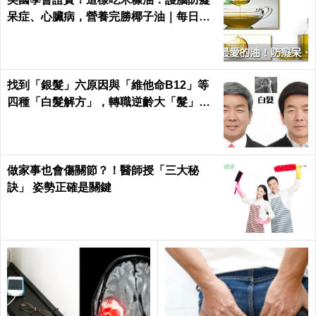
呆症、心臟病，營養完勝椰子油｜每日健
康 Health
找到「銀髮」六原因與「維他命B12」等
四種「白髮解方」，轉職逆齡大「髮」
師！｜每日健康Health
做家事也會傷關節？！醫師授「三大秘
訣」 姿勢正確是關鍵