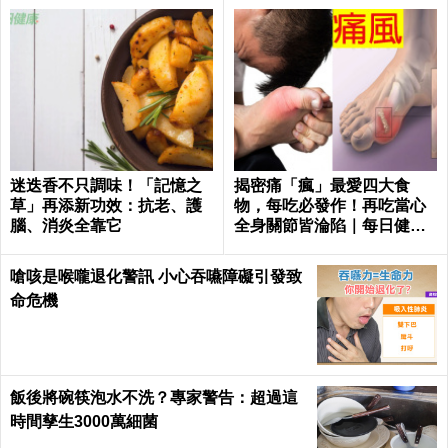
迷迭香不只調味！「記憶之
揭密痛「瘋」最愛四大食
草」再添新功效：抗老、護
物，每吃必發作！再吃當心
腦、消炎全靠它
全身關節皆淪陷｜每日健康
Health
嗆咳是喉嚨退化警訊 小心吞嚥障礙引發致
命危機
飯後將碗筷泡水不洗？專家警告：超過這
時間孳生3000萬細菌