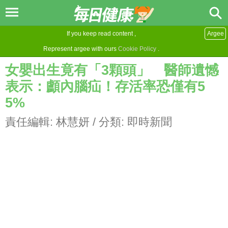
If you keep read content ,
Argee
Represent argee with ours
Cookie Policy
.
女嬰出生竟有「3顆頭」 醫師遺憾
表示：顱內腦疝！存活率恐僅有5
5%
責任編輯:
林慧妍
/ 分類:
即時新聞