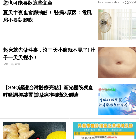
您也可能喜歡這些文章
Recommended by
夏天半夜也會腳抽筋！ 醫揭3原因：電風
扇不要對腳吹
起床就先做件事，沒三天小腹就不見了! 肚
子一天天變小！
PR．新素簡
【SNQ認證台灣醫療亮點】新光醫院獨創
呼吸調控裝置 讓放療準確擊殺腫瘤