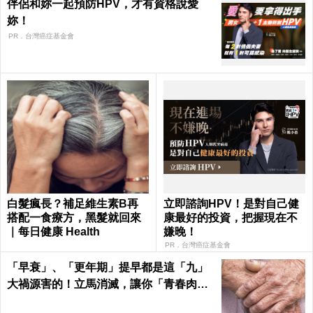
伴侶和妳一起預防HPV，才有資格說愛
妳！
PR．台灣癌症基金會
白髮瘋長？補足維生素B再
立即諮詢HPV！是對自己健
搭配一食療方，黑髮就回來
康最好的投資，把握現在不
｜每日健康 Health
嫌晚！
PR．台灣癌症基金會
「早衰」、「更年期」提早都是這「九」
大禍源害的！立馬消滅，讓你「青春肉
體」大勝同齡人！