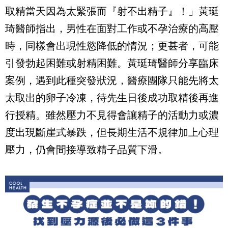
取精當天因為太緊張而『射不出精子』！」黃珽
琦醫師指出，男性在面對工作或不孕治療的高壓
時，同樣會出現性慾降低的情況；更甚者，可能
引發勃起困難或射精困難。黃珽琦醫師分享臨床
案例，遇到此種突發狀況，醫療團隊只能先將太
太取出的卵子冷凍，待先生日後成功取精後再進
行授精。雖然壓力不見得會讓精子的活動力或濃
度出現斷崖式暴跌，但長期生活不規律加上心理
壓力，仍會間接導致精子品質下滑。