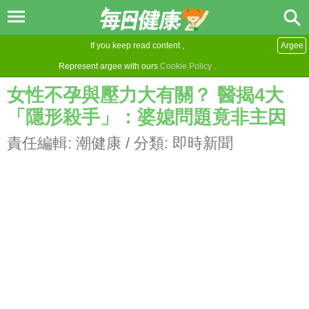
If you keep read content ,
Argee
Represent argee with ours
Cookie Policy
.
女性不孕與壓力大有關？ 醫揭4大
「隱形殺手」：婆媳問題竟非主因
責任編輯:
潮健康
/ 分類:
即時新聞