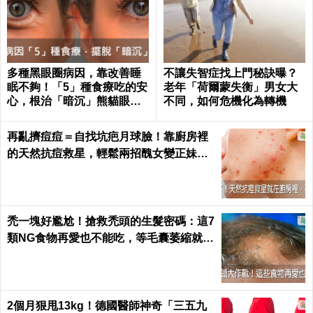
多種黑眼圈病因，靠改善睡
不讓失智症找上門秘訣曝？
眠不夠！「5」種食療吃的安
老年「荷爾蒙失衡」男女大
心，根治「暗沉」熊貓眼｜
不同，如何危機化為轉機
每日健康 Health
再亂擠痘痘＝自找坑疤月球臉！靠廚房裡
的天然抗痘救星，輕鬆兩招醜女變正妹｜
每日健康 Health
禿一塊好尷尬！搶救禿頭的生髮密碼：這7
類NG食物再愛也不能吃，等毛囊萎縮就來
不及了｜每日健康 Health
2個月狠甩13kg！德國醫師神奇「三五九