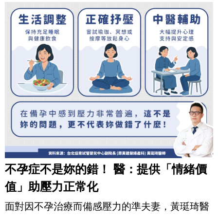
不孕症不是妳的錯！ 醫：提供「情緒價
值」助壓力正常化
面對因不孕治療而備感壓力的準夫妻，黃珽琦醫