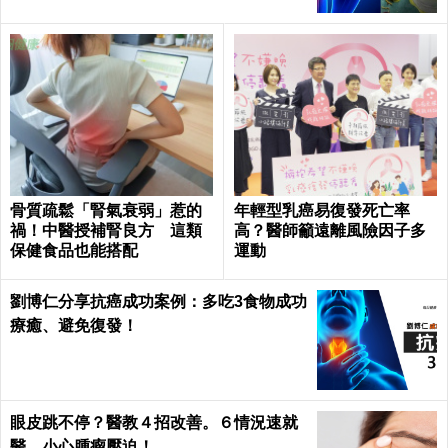
骨質疏鬆「腎氣衰弱」惹的
年輕型乳癌易復發死亡率
禍！中醫授補腎良方 這類
高？醫師籲遠離風險因子多
保健食品也能搭配
運動
劉博仁分享抗癌成功案例：多吃3食物成功
療癒、避免復發！
眼皮跳不停？醫教４招改善。６情況速就
醫，小心腫瘤壓迫！