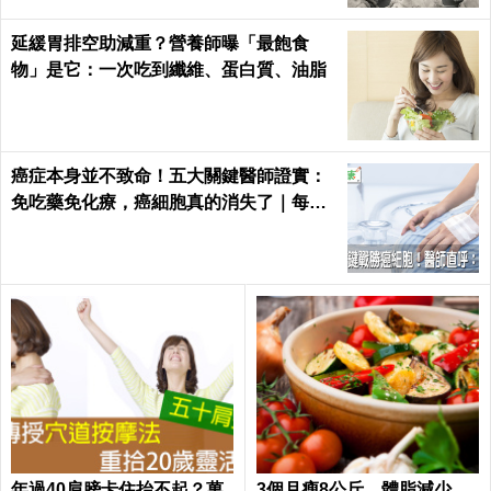
延緩胃排空助減重？營養師曝「最飽食
物」是它：一次吃到纖維、蛋白質、油脂
癌症本身並不致命！五大關鍵醫師證實：
免吃藥免化療，癌細胞真的消失了｜每日
健康 Health
年過40肩膀卡住抬不起？萬
3個月瘦8公斤，體脂減少