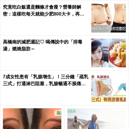
究竟吃白飯還是麵條才會瘦？營養師解
密：這樣吃每天就能少肥800大卡，再也
不落入復胖陷阱｜每日健康 Health
高橋南的減肥週記♡ 喝傳說中的「排毒
湯」燃燒脂肪～
7成女性患有「乳腺增生」！三分鐘「疏乳
三式」打通淋巴阻塞，乳腺暢通不脹痛｜
每日健康Health