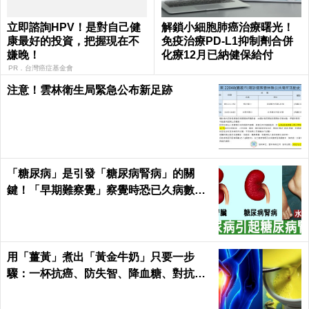
立即諮詢HPV！是對自己健
解鎖小細胞肺癌治療曙光！
康最好的投資，把握現在不
免疫治療PD-L1抑制劑合併
嫌晚！
化療12月已納健保給付
PR．台灣癌症基金會
注意！雲林衛生局緊急公布新足跡
「糖尿病」是引發「糖尿病腎病」的關
鍵！「早期難察覺」察覺時恐已久病數
年！｜每日健康Health
用「薑黃」煮出「黃金牛奶」只要一步
驟：一杯抗癌、防失智、降血糖、對抗關
節炎，全家大小都要喝！