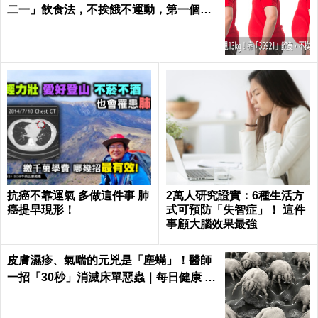
二一」飲食法，不挨餓不運動，第一個月
就能見證奇蹟｜每日健康 Health
抗癌不靠運氣 多做這件事 肺
2萬人研究證實：6種生活方
癌提早現形！
式可預防「失智症」！ 這件
事顧大腦效果最強
皮膚濕疹、氣喘的元兇是「塵蟎」！醫師
一招「30秒」消滅床單惡蟲｜每日健康 H
ealth