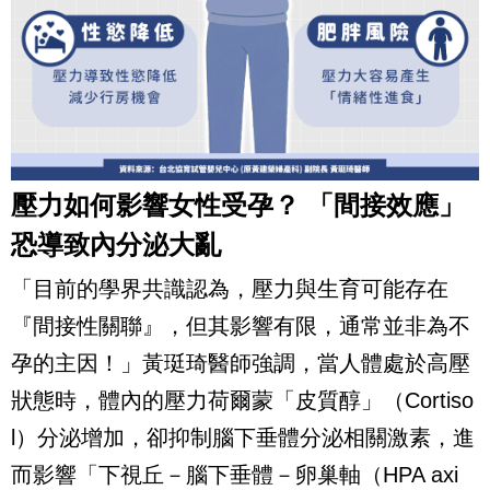
壓力如何影響女性受孕？ 「間接效應」
恐導致內分泌大亂
「目前的學界共識認為，壓力與生育可能存在
『間接性關聯』，但其影響有限，通常並非為不
孕的主因！」黃珽琦醫師強調，當人體處於高壓
狀態時，體內的壓力荷爾蒙「皮質醇」（Cortiso
l）分泌增加，卻抑制腦下垂體分泌相關激素，進
而影響「下視丘－腦下垂體－卵巢軸（HPA axi