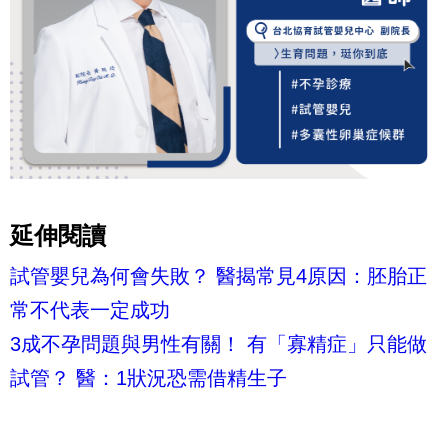
延伸閱讀
試管嬰兒為何會失敗？ 醫揭常見4原因：胚胎正
常不代表一定成功
3成不孕問題與男性有關！ 有「寡精症」只能做
試管？ 醫：1狀況恐需借精生子