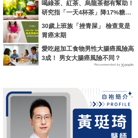
喝綠茶、紅茶、烏龍茶都有幫助！
研究指「一天4杯茶」降17%糖尿
病風險
30歲上班族「挫青屎」 檢查竟是
胃癌末期
愛吃超加工食物男性大腸癌風險高
3成！ 男女大腸癌風險不同？
Recommended by