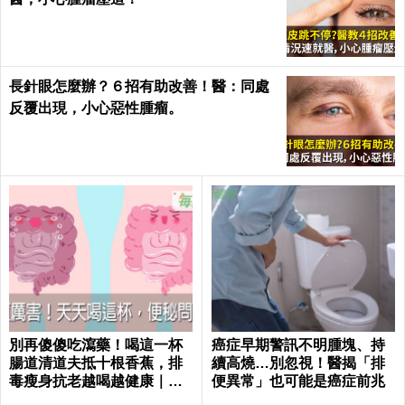
長針眼怎麼辦？６招有助改善！醫：同處
反覆出現，小心惡性腫瘤。
別再傻傻吃瀉藥！喝這一杯
癌症早期警訊不明腫塊、持
腸道清道夫抵十根香蕉，排
續高燒…別忽視！醫揭「排
毒瘦身抗老越喝越健康｜每
便異常」也可能是癌症前兆
日健康 Health