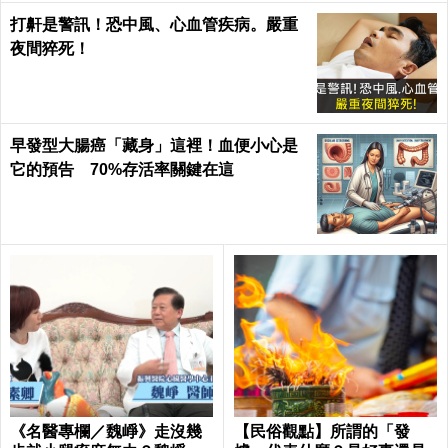
打鼾是警訊！恐中風、心血管疾病。嚴重
夜間猝死！
早發型大腸癌「藏身」這裡！血便小心是
它的預告 70%存活率關鍵在這
《名醫專欄／魏崢》走沒幾
【民俗觀點】所謂的「發