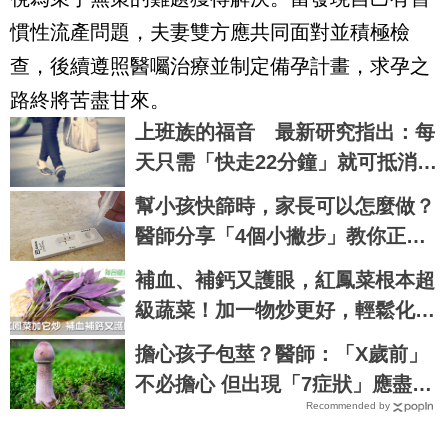
慣性流產問題，夫妻雙方應共同面對並積極檢
查，後續遵照醫囑治療並制定備孕計畫，求孕之
路終將苦盡甘來。
上班族的福音 最新研究指出：每
天只需「快走22分鐘」就可抵消久
坐造成的死亡風險
幫小孩快篩時，家長可以怎麼做？
醫師分享「4個小撇步」教你正確
使用快篩
補血、補鈣又護眼，紅鳳菜根本超
級蔬菜！加一物炒更好，輕鬆化解
寒涼｜每日健康 Health
擔心孩子包莖？醫師：「X歲前」
不必擔心 但出現「7症狀」應盡速
Recommended by
就醫