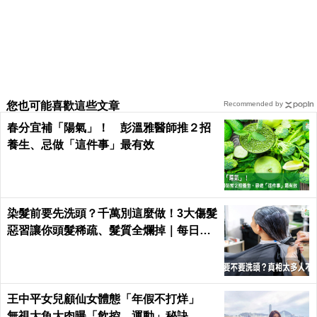
您也可能喜歡這些文章
Recommended by
春分宜補「陽氣」！ 彭溫雅醫師推２招
養生、忌做「這件事」最有效
染髮前要先洗頭？千萬別這麼做！3大傷髮
惡習讓你頭髮稀疏、髮質全爛掉｜每日健
康 Health
王中平女兒顧仙女體態「年假不打烊」
無視大魚大肉曝「飲控、運動」秘訣