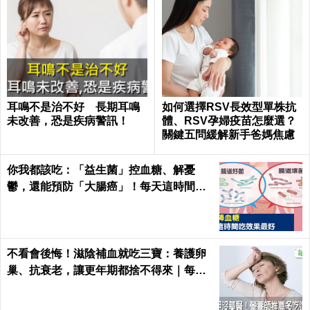
耳鳴不是治不好 長期耳鳴
如何選擇RSV長效型單株抗
未改善，恐是疾病警訊！
體、RSV孕婦疫苗怎麼選？
關鍵五問緩解新手爸媽焦慮
你我都該吃：「益生菌」控血糖、解憂
鬱，還能預防「大腸癌」！每天這時間吃
最有效｜每日健康Health
不看會後悔！滋陰補血就吃三寶：養護卵
巢、抗衰老，讓更年期都捨不得來｜每日
健康 Health