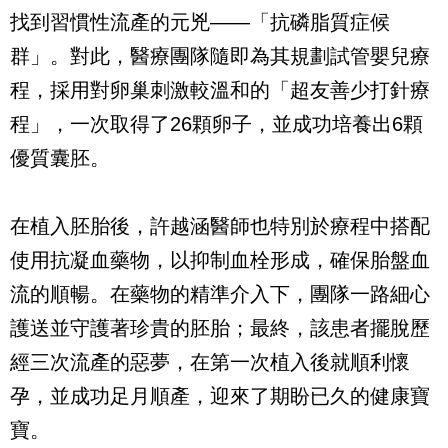
找到習慣性流產的元兇——「抗磷脂質症候
群」。對此，醫療團隊隨即為其規劃試管嬰兒療
程，採用對卵巢刺激較溫和的「超友善少打針療
程」，一次取得了26顆卵子，並成功培養出6顆
優質囊胚。
在植入胚胎後，許越涵醫師也特別於療程中搭配
使用抗凝血藥物，以抑制血栓形成，確保胎盤血
流的順暢。在藥物的精準介入下，團隊一路細心
護送並守護著珍貴的胚胎；最終，該患者擺脫歷
經三次流產的惡夢，在第一次植入後就順利懷
孕，並成功足月順產，迎來了期盼已久的健康寶
寶。