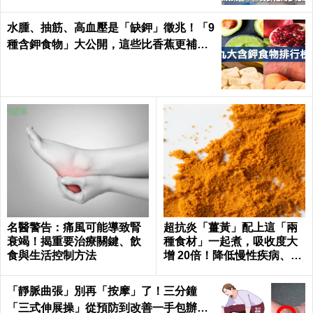
水腫、抽筋、高血壓是「缺鉀」徵兆！「9
種含鉀食物」大公開，這些比香蕉更補鉀
｜每日健康 Health
名醫警告：痛風可能導致腎
超抗炎「薑黃」配上這「兩
衰竭！揭重要治療關鍵、飲
種食材」一起煮，吸收度大
食與生活控制方法
增 20倍！降低慢性疾病、癌
症發生率！
「靜脈曲張」別再「按摩」了！三分鐘
「三式伸展操」從預防到改善一手包辦｜