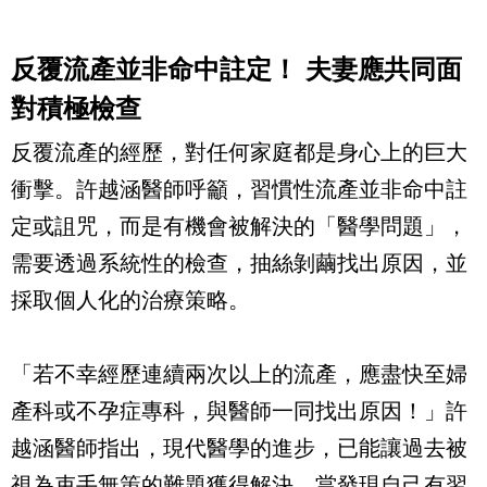
反覆流產並非命中註定！ 夫妻應共同面
對積極檢查
反覆流產的經歷，對任何家庭都是身心上的巨大
衝擊。許越涵醫師呼籲，習慣性流產並非命中註
定或詛咒，而是有機會被解決的「醫學問題」，
需要透過系統性的檢查，抽絲剝繭找出原因，並
採取個人化的治療策略。
「若不幸經歷連續兩次以上的流產，應盡快至婦
產科或不孕症專科，與醫師一同找出原因！」許
越涵醫師指出，現代醫學的進步，已能讓過去被
視為束手無策的難題獲得解決。當發現自己有習