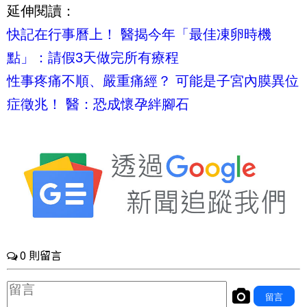
延伸閱讀：
快記在行事曆上！ 醫揭今年「最佳凍卵時機
點」：請假3天做完所有療程
性事疼痛不順、嚴重痛經？ 可能是子宮內膜異位
症徵兆！ 醫：恐成懷孕絆腳石