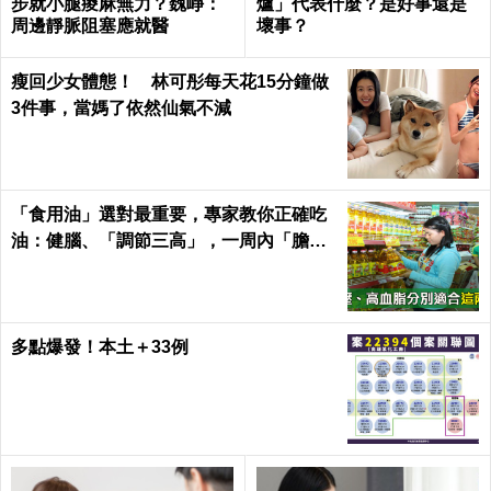
步就小腿痠麻無力？魏崢：
爐」代表什麼？是好事還是
周邊靜脈阻塞應就醫
壞事？
瘦回少女體態！ 林可彤每天花15分鐘做
3件事，當媽了依然仙氣不減
「食用油」選對最重要，專家教你正確吃
油：健腦、「調節三高」，一周內「膽固
醇」下降13%！｜每日健康 Health
多點爆發！本土＋33例