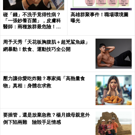
碰「錢」不洗手竟得性病？
高雄群聚事件！職場環境圖
「一張鈔養百菌」，皮膚科
曝光
醫師：兩種族群最危險！｜
每日健康Health
周予天秀「天花板胸腹肌＋超兇鯊魚線」
網暴動！飲食、運動技巧全公開
壓力讓你愛吃炸雞？專家揭「高熱量食
物」真相：身體在求救
要插管，還是放棄急救？楊月娥母親意外
倒下陷兩難 險毀手足情感