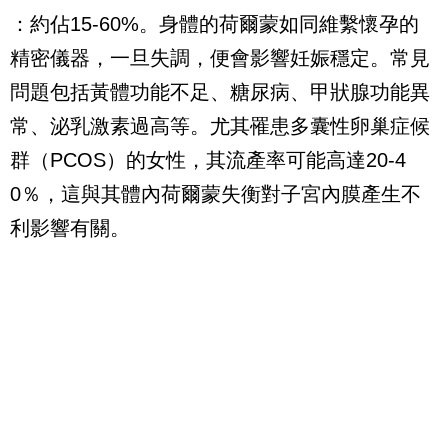
：約佔15-60%。身體的荷爾蒙如同維繫懷孕的
精密儀器，一旦失調，便會影響妊娠穩定。常見
問題包括黃體功能不足、糖尿病、甲狀腺功能異
常、泌乳激素過高等。尤其罹患多囊性卵巢症候
群（PCOS）的女性，其流產率可能高達20-4
0％，這與其體內荷爾蒙失衡對子宮內膜產生不
利影響有關。