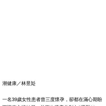
潮健康／林昱彣
一名39歲女性患者曾三度懷孕，卻都在滿心期盼