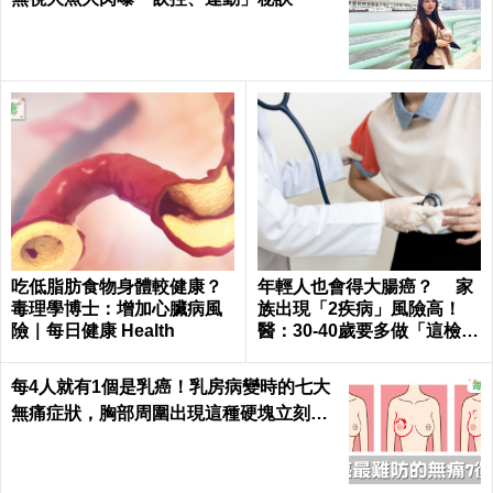
吃低脂肪食物身體較健康？
年輕人也會得大腸癌？ 家
毒理學博士：增加心臟病風
族出現「2疾病」風險高！
險｜每日健康 Health
醫：30-40歲要多做「這檢
查」
每4人就有1個是乳癌！乳房病變時的七大
無痛症狀，胸部周圍出現這種硬塊立刻就
醫｜每日健康 Health