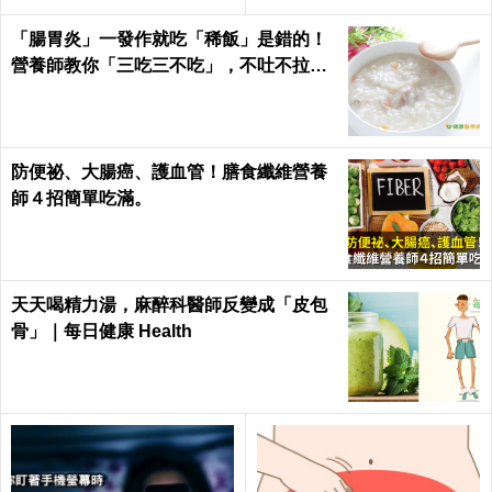
代謝加速25%！
「腸胃炎」一發作就吃「稀飯」是錯的！
營養師教你「三吃三不吃」，不吐不拉、
腸胃速速好｜每日健康Health
防便祕、大腸癌、護血管！膳食纖維營養
師４招簡單吃滿。
天天喝精力湯，麻醉科醫師反變成「皮包
骨」｜每日健康 Health