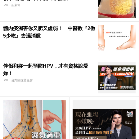
PR．新素簡
體內痰濕害你又肥又虛弱！ 中醫教『2做
5少吃』去濕消腫
伴侶和妳一起預防HPV，才有資格說愛
妳！
PR．台灣癌症基金會