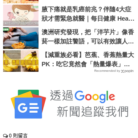
些比香蕉更補鉀｜每日健康 Healt
腋下痛就是乳癌前兆？伴隨4大症
h
狀才需緊急就醫｜每日健康 Healt
h
澳洲研究發現，把「洋芋片」像香
菸一樣加註警語，可以有效讓人們
戒掉｜每日健康 Health
【減重族必看】芭蕉、香蕉熱量大
PK：吃它竟然會「熱量爆表」？
Recommended by
｜每日健康Health