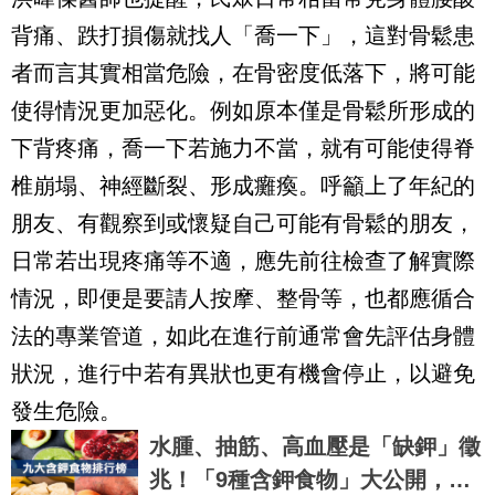
背痛、跌打損傷就找人「喬一下」，這對骨鬆患
者而言其實相當危險，在骨密度低落下，將可能
使得情況更加惡化。例如原本僅是骨鬆所形成的
下背疼痛，喬一下若施力不當，就有可能使得脊
椎崩塌、神經斷裂、形成癱瘓。呼籲上了年紀的
朋友、有觀察到或懷疑自己可能有骨鬆的朋友，
日常若出現疼痛等不適，應先前往檢查了解實際
情況，即便是要請人按摩、整骨等，也都應循合
法的專業管道，如此在進行前通常會先評估身體
狀況，進行中若有異狀也更有機會停止，以避免
發生危險。
水腫、抽筋、高血壓是「缺鉀」徵
兆！「9種含鉀食物」大公開，這