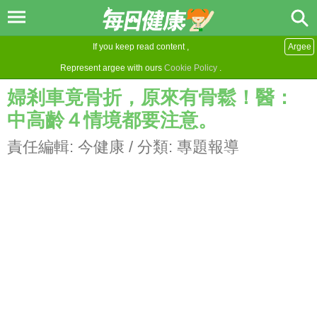
If you keep read content ,
Argee
Represent argee with ours
Cookie Policy
.
婦剎車竟骨折，原來有骨鬆！醫：
中高齡４情境都要注意。
責任編輯:
今健康
/ 分類:
專題報導