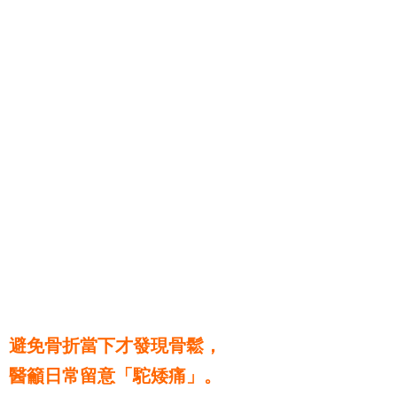
避免骨折當下才發現骨鬆，
醫籲日常留意「駝矮痛」。