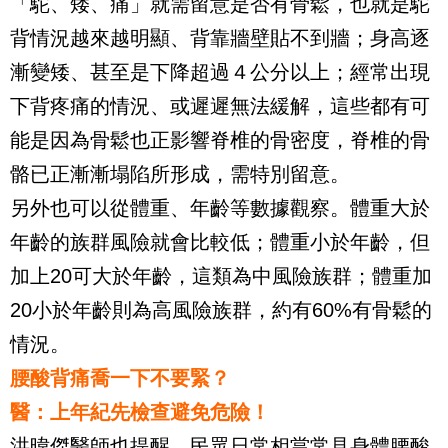
「駝、矮、痛」就需留意是否有骨鬆，也就是駝
背情況越來越明顯、背靠牆壁貼不到牆；身高逐
漸變矮、甚至是下降超過４公分以上；經常出現
下背疼痛的情況、或遲遲無法緩解，這些都有可
能是因為骨鬆也正影響脊椎的骨密度，脊椎的骨
骼已正漸漸塌陷所形成，需特別留意。
另外也可以從體重、年齡等數據觀察。體重大於
年齡的族群風險就會比較低；體重小於年齡，但
加上20可大於年齡，這類為中風險族群；體重加
20小於年齡則為高風險族群，約有60%有骨鬆的
情況。
腰酸背痛喬一下不要緊？
醫：上年紀先檢查避免危險！
洪暐傑醫師也提醒，民眾日常相當常見身體腰酸