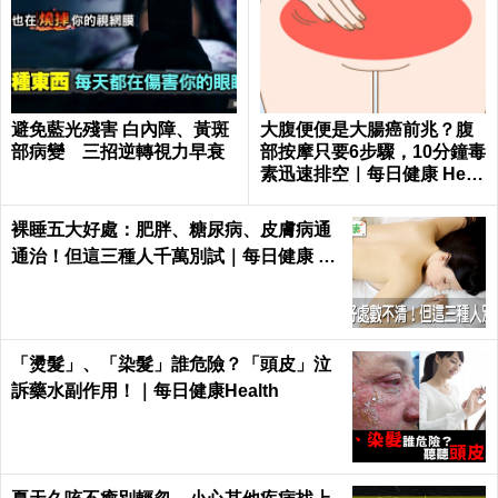
避免藍光殘害 白內障、黃斑
大腹便便是大腸癌前兆？腹
部病變 三招逆轉視力早衰
部按摩只要6步驟，10分鐘毒
素迅速排空｜每日健康 Healt
h
裸睡五大好處：肥胖、糖尿病、皮膚病通
通治！但這三種人千萬別試｜每日健康 He
alth
「燙髮」、「染髮」誰危險？「頭皮」泣
訴藥水副作用！｜每日健康Health