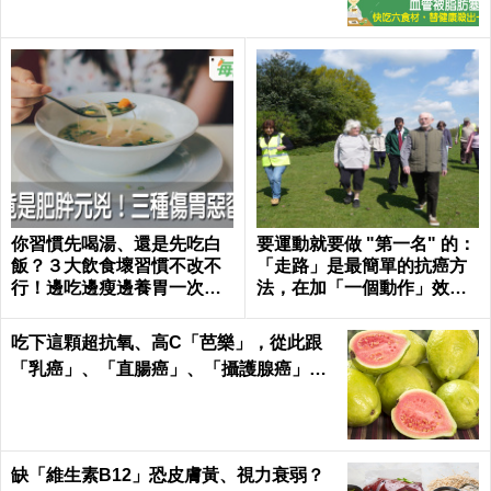
你習慣先喝湯、還是先吃白
要運動就要做 "第一名" 的：
飯？３大飲食壞習慣不改不
「走路」是最簡單的抗癌方
行！邊吃邊瘦邊養胃一次做
法，在加「一個動作」效果
到｜每日健康 Health
倍增！
吃下這顆超抗氧、高C「芭樂」，從此跟
「乳癌」、「直腸癌」、「攝護腺癌」、
「甲腫」一刀兩斷！
缺「維生素B12」恐皮膚黃、視力衰弱？