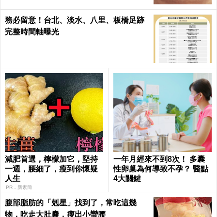
務必留意！台北、淡水、八里、板橋足跡
完整時間軸曝光
減肥首選，檸檬加它，堅持
一年月經來不到8次！ 多囊
一週，腰細了，瘦到你懷疑
性卵巢為何導致不孕？ 醫點
人生
4大關鍵
PR．新素簡
腹部脂肪的「剋星」找到了，常吃這幾
物，吃走大肚囊，瘦出小蠻腰