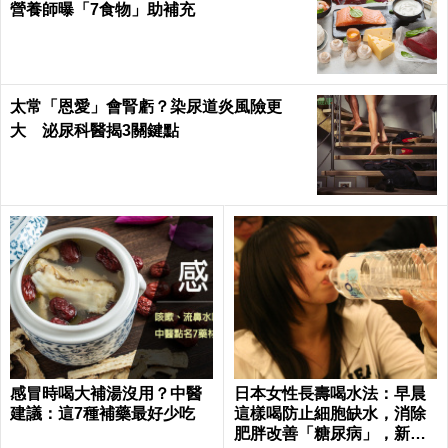
營養師曝「7食物」助補充
太常「恩愛」會腎虧？染尿道炎風險更
大 泌尿科醫揭3關鍵點
感冒時喝大補湯沒用？中醫
日本女性長壽喝水法：早晨
建議：這7種補藥最好少吃
這樣喝防止細胞缺水，消除
肥胖改善「糖尿病」，新陳