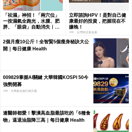
「祛濕」神招！「兩穴位」
立即諮詢HPV！是對自己健
一按濕氣全跑光，水腫、肥
康最好的投資，把握現在不
胖、「眼袋」自動消失｜每
嫌晚！
日健康Health
PR．台灣癌症基金會
2個月瘦10公斤！全智賢5個瘦身秘訣大公
開｜每日健康 Health
009829掌握AI關鍵 大華韓國KOSPI 50今
強勢開募
PR．大華銀全能行銷方案
連醫師都愛！擊潰高血脂最該吃的「6種食
物」逼退油脂降三高｜每日健康 Health