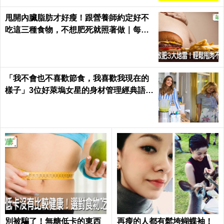
甩開內臟脂肪才好瘦！跟營養師約定好不
吃這三種食物，不想肥死就照著做｜每日
健康 Health
「我不會也不喜歡節食，我喜歡我現在的
樣子」3位好萊塢女星的身材管理經典語
錄...原來她們是這樣瘦身的！
別被騙了！無糖低卡的東西
再瘦的人都有鬆垮蝴蝶袖！