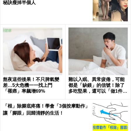
秘訣瘦掉半個人
熬夜這些後果！不只脾氣變
難以入眠、異常疲倦，可能
差…5大危機一一找上門
都是「缺鎂」的信號！除了
「罹癌」率飆增69%
多吃堅果，還可以「做1件
事」把鎂補足
「根」除腳底疼痛！學會「3個按摩動作」
讓「腳跟」回歸清靜的生活！