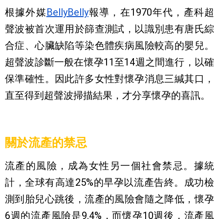
根據外媒
BellyBelly
報導，在1970年代，產科超
聲波被首次運用於篩查測試，以識別患有唐氏綜
合症、心臟缺陷等染色體疾病風險較高的嬰兒。
超聲波診斷一般在懷孕11至14週之間進行，以確
保準確性。因此許多女性對懷孕消息三緘其口，
直至得到超聲波掃描結果，才分享懷孕的喜訊。
關於流產的禁忌
流產的風險，成為女性另一個社會禁忌。據統
計，全球有高達25%的早孕以流產告終。成功檢
測到胎兒心跳後，流產的風險會隨之降低，懷孕
6週的流產風險是9.4%，而懷孕10週後，流產風