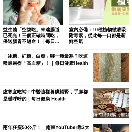
益生菌「空腹吃」未達腸道
室內必備：10種植物徹底吸
已死光！三個正確時間吃，
附毒素，從此每一口都是新
保送腸胃不短命！｜每日健
鮮空氣
康Health
「冰糖、紅糖、白糖」哪一種最寒？吃這
種最易得「高血糖」！｜每日健康Health
虛寒宜吃補！中醫這樣養臟補腎，手腳都
是暖呼呼的｜每日健康 Health
兩年狂瘦50公斤！ 南韓YouTuber靠3大