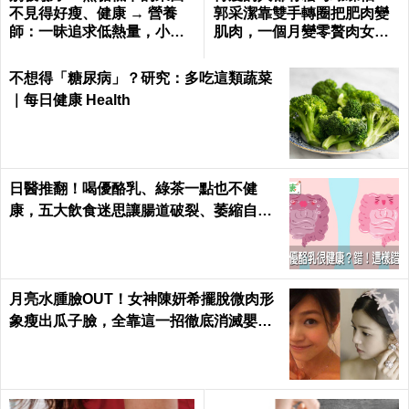
不見得好瘦、健康 → 營養
郭采潔靠雙手轉圈把肥肉變
師：一昧追求低熱量，小心
肌肉，一個月變零贅肉女神
猝死率飆高｜每日健康 Healt
不是夢｜每日健康 Health
h
不想得「糖尿病」？研究：多吃這類蔬菜
｜每日健康 Health
日醫推翻！喝優酪乳、綠茶一點也不健
康，五大飲食迷思讓腸道破裂、萎縮自盡
｜每日健康 Health
月亮水腫臉OUT！女神陳妍希擺脫微肉形
象瘦出瓜子臉，全靠這一招徹底消滅嬰兒
肥｜每日健康 Health