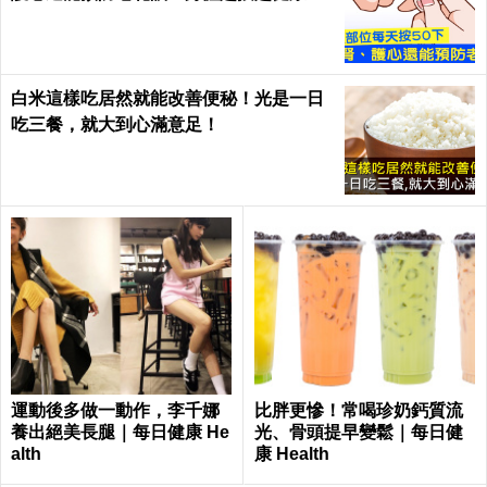
每日健康Health
白米這樣吃居然就能改善便秘！光是一日
吃三餐，就大到心滿意足！
運動後多做一動作，李千娜
比胖更慘！常喝珍奶鈣質流
養出絕美長腿｜每日健康 He
光、骨頭提早變鬆｜每日健
alth
康 Health