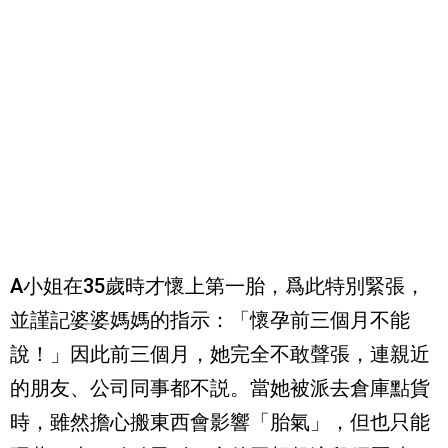
A小姐在35歲時才懷上第一胎，爲此特別緊張，
並謹記婆婆媽媽的指示：「懷孕前三個月不能
說！」因此前三個月，她完全不敢聲張，連親近
的朋友、公司同事都不説。當她被派去倉庫點貨
時，雖然擔心搬東西會影響「胎氣」，但也只能