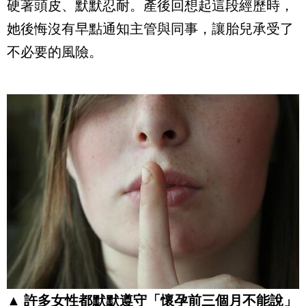
硬著頭皮、默默忍耐。產後回想起這段經歷時，
她後悔沒有早點通知主管與同事，讓胎兒承受了
不必要的風險。
▲ 許多女性都默默遵守「懷孕前三個月不能說」