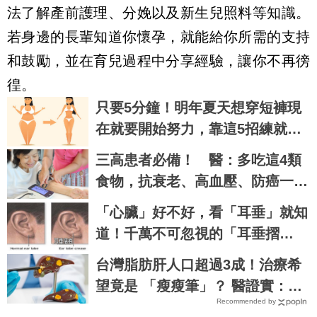
法了解產前護理、分娩以及新生兒照料等知識。
若身邊的長輩知道你懷孕，就能給你所需的支持
和鼓勵，並在育兒過程中分享經驗，讓你不再徬
徨。
只要5分鐘！明年夏天想穿短褲現
在就要開始努力，靠這5招練就零
贅肉完美身材，怎麼看都是女神｜
三高患者必備！ 醫：多吃這4類
每日健康 Health
食物，抗衰老、高血壓、防癌一次
搞定
「心臟」好不好，看「耳垂」就知
道！千萬不可忽視的「耳垂摺
痕」，竟是冠狀動脈阻塞的前兆！
台灣脂肪肝人口超過3成！治療希
望竟是 「瘦瘦筆」？ 醫證實：有
Recommended by
望改善肝纖維化