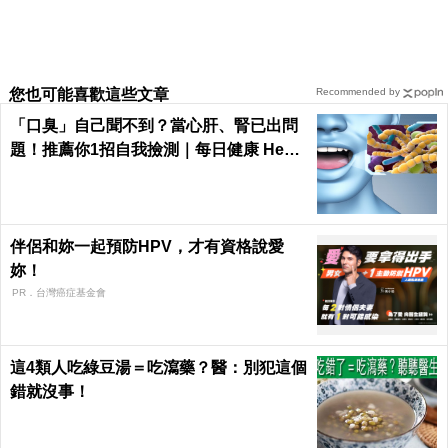
您也可能喜歡這些文章
Recommended by
「口臭」自己聞不到？當心肝、腎已出問
題！推薦你1招自我撿測｜每日健康 Healt
h
伴侶和妳一起預防HPV，才有資格說愛
妳！
PR．台灣癌症基金會
這4類人吃綠豆湯＝吃瀉藥？醫：別犯這個
錯就沒事！