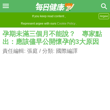
If you keep read content ,
Argee
Represent argee with ours
Cookie Policy
.
孕期未滿三個月不能說？ 專家點
出：應該儘早公開懷孕的3大原因
責任編輯:
張庭
/ 分類:
國際編譯