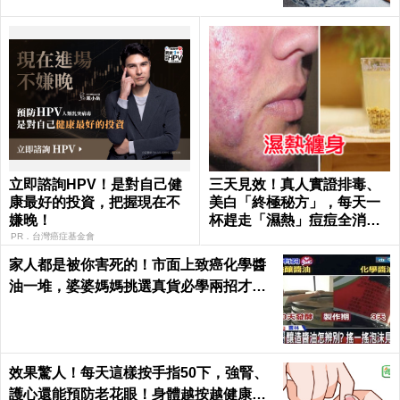
立即諮詢HPV！是對自己健
三天見效！真人實證排毒、
康最好的投資，把握現在不
美白「終極秘方」，每天一
嫌晚！
杯趕走「濕熱」痘痘全消失
｜每日健康Health
PR．台灣癌症基金會
家人都是被你害死的！市面上致癌化學醬
油一堆，婆婆媽媽挑選真貨必學兩招才吃
得安心｜每日健康 Health
效果驚人！每天這樣按手指50下，強腎、
護心還能預防老花眼！身體越按越健康｜