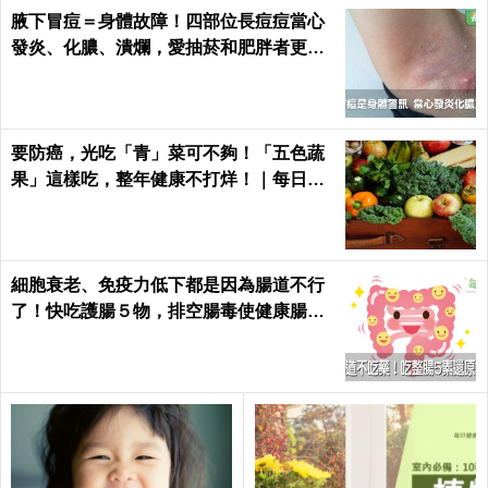
腋下冒痘＝身體故障！四部位長痘痘當心
發炎、化膿、潰爛，愛抽菸和肥胖者更要
小心｜每日健康 Health
要防癌，光吃「青」菜可不夠！「五色蔬
果」這樣吃，整年健康不打烊！｜每日健
康Health
細胞衰老、免疫力低下都是因為腸道不行
了！快吃護腸５物，排空腸毒使健康腸腸
久久｜每日健康 Health