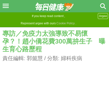
If you keep read content ,
Argee
Represent argee with ours
Cookie Policy
.
專訪／免疫力太強導致不易懷
孕？！趙小僑花費300萬拚生子 曝
生育心路歷程
責任編輯:
郭懿慧
/ 分類:
婦科疾病