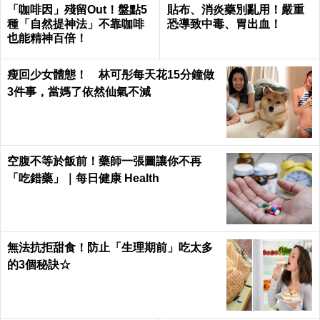
「咖啡因」殘留Out！盤點5
貼布、消炎藥別亂用！嚴重
種「自然提神法」不靠咖啡
恐導致中毒、胃出血！
也能精神百倍！
瘦回少女體態！ 林可彤每天花15分鐘做
3件事，當媽了依然仙氣不減
空腹不等於飯前！藥師一張圖讓你不再
「吃錯藥」｜每日健康 Health
無法抗拒甜食！防止「生理期前」吃太多
的3個秘訣☆