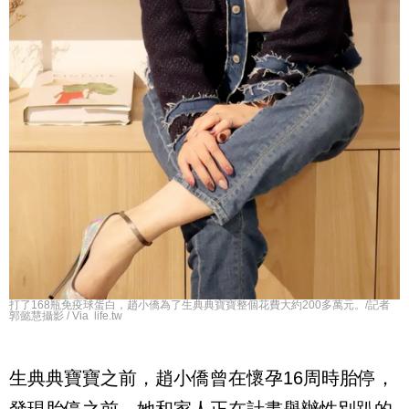
打了168瓶免疫球蛋白，趙小僑為了生典典寶寶整個花費大約200多萬元。/記者
郭懿慧攝影 / Via life.tw
生典典寶寶之前，趙小僑曾在懷孕
16
周時胎停，