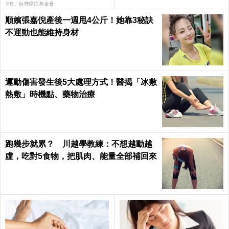
康Health
PR．台灣癌症基金會
順嬪張嘉倪產後一週甩4公斤！她靠3秘訣
不運動也能維持身材
運動傷害發生後5大處理方式！醫揭「冰敷
熱敷」時機點、藥物治療
跑幾步就累？ 川越學教練：不想越動越
虛，吃對5食物，把肌肉、能量全部補回來