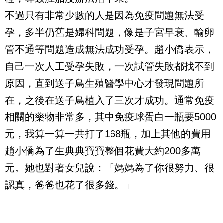
不過只有非常少數的人是因為免疫問題無法受
孕，多半仍舊是婦科問題，像是子宮早衰、輸卵
管不通等問題造成無法成功受孕。趙小僑表示，
自己一次人工受孕失敗，一次試管失敗都找不到
原因，直到送子鳥生殖醫學中心才發現問題所
在，之後在送子鳥植入了三次才成功。通常免疫
相關的藥物非常多，其中免疫球蛋白一瓶要
5000
元，我算一算一共打了
168
瓶，加上其他的費用
趙小僑為了生典典寶寶整個花費大約
200
多萬
元。她也對著女兒說：「媽媽為了你很努力、很
認真，爸爸也花了很多錢。」