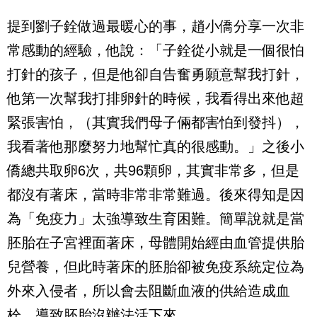
提到劉子銓做過最暖心的事，趙小僑分享一次非
常感動的經驗，他說：「子銓從小就是一個很怕
打針的孩子，但是他卻自告奮勇願意幫我打針，
他第一次幫我打排卵針的時候，我看得出來他超
緊張害怕，（其實我們母子倆都害怕到發抖），
我看著他那麼努力地幫忙真的很感動。」之後小
僑總共取卵
6
次，共
96
顆卵，其實非常多，但是
都沒有著床，當時非常非常難過。後來得知是因
為「免疫力」太強導致生育困難。簡單說就是當
胚胎在子宮裡面著床，母體開始經由血管提供胎
兒營養，但此時著床的胚胎卻被免疫系統定位為
外來入侵者，所以會去阻斷血液的供給造成血
栓，導致胚胎沒辦法活下來。