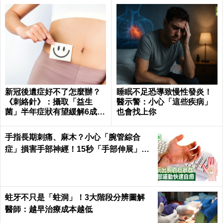
新冠後遺症好不了怎麼辦？
睡眠不足恐導致慢性發炎！
《刺絡針》：攝取「益生
醫示警：小心「這些疾病」
菌」半年症狀有望緩解6成以
也會找上你
上
手指長期刺痛、麻木？小心「腕管綜合
症」損害手部神經！15秒「手部伸展」這
樣練，別讓身體空「腕」惜！
蛀牙不只是「蛀洞」！3大階段分辨圖解
醫師：越早治療成本越低