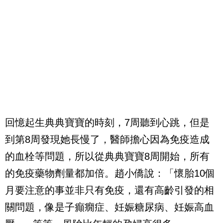
回憶起生典典寶寶的時刻，
7
周聽到心跳，但是
到第
8
周發現她長慢了，醫師擔心因為免疫造成
的血栓等問題，所以從典典寶寶
8
周開始，所有
的免疫藥物劑量都加倍。趙小僑說：「懷胎
10
個
月要注意的事並非只有免疫，還有高齡引發的相
關問題，像是子癲癇症、妊娠糖尿病、妊娠高血