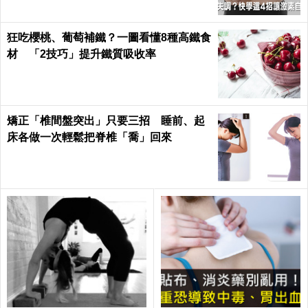
狂吃櫻桃、葡萄補鐵？一圖看懂8種高鐵食
材 「2技巧」提升鐵質吸收率
矯正「椎間盤突出」只要三招 睡前、起
床各做一次輕鬆把脊椎「喬」回來