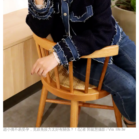
趙小僑不易受孕，竟跟免疫力太好有關係？！/記者 郭懿慧攝影 / Via life.tw