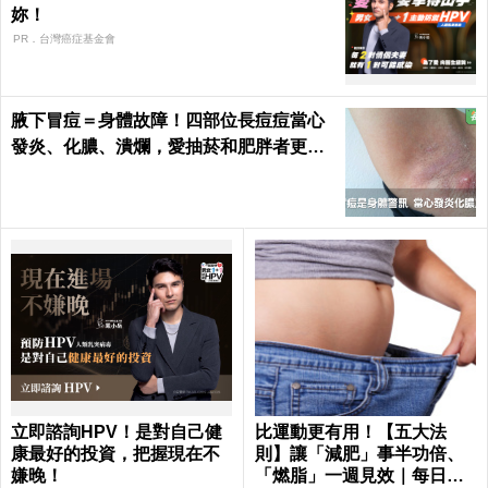
妳！
PR．台灣癌症基金會
腋下冒痘＝身體故障！四部位長痘痘當心
發炎、化膿、潰爛，愛抽菸和肥胖者更要
小心｜每日健康 Health
立即諮詢HPV！是對自己健
比運動更有用！【五大法
康最好的投資，把握現在不
則】讓「減肥」事半功倍、
嫌晚！
「燃脂」一週見效｜每日健