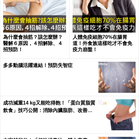
為什麼會抽筋？該怎麼辦？
人體免疫細胞70%在腸胃
醫解６原因，４招解除、４
道！外食族這樣吃才不會免
招預防！
疫力崩盤！
多多動腦活躍連結！預防失智症
成功減重14 kg又能吃得飽！「蛋白質脂質
飲食」技巧公開：消除內臟脂肪、改善糖
尿病