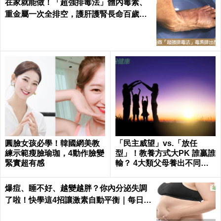
在家就能做！「超強排毒法」體內毒素、
重金屬一次全排空，護肝護腎長命百歲｜
每日健康 Health
圓臉女孩必學！韓國網美教
「民主威望」vs.「放任
練示範瘦臉瑜珈，4動作臉變
型」！教養方式大PK 誰贏誰
緊實超有感
輸？ 4大類父母養出不同性
格的孩子
爆痘、睡不好、越變越胖？你內分泌失調
了啦！快學這4招讓激素自動平衡｜每日健
康 Health