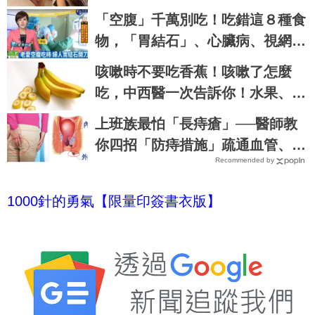
每天花6分鐘做這種運動｜每日健
「空腹」千萬別吃！吃錯這８種食
康 Health
物，「胃結石」、心臟病、視網膜
病變全上身｜每日健康Health
咳嗽時不要吃香蕉！咳嗽了怎麼
吃，中西醫一次告訴你！水果、飲
品禁忌大公開
上班族最怕「長痔瘡」──醫師教
你四招「防痔措施」疏通血管、便
Recommended by
便暢快無負擔｜每日健康 Health
1000
針的勇氣【限量印簽書衣版】