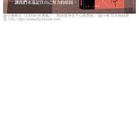
趙小僑推出《1000針的勇氣》，闡述懷孕生子心路歷程。/趙小僑 官方粉絲專
頁 / Via https://www.facebook.com