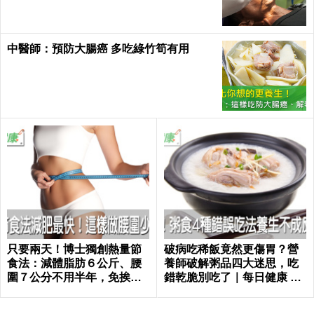
中醫師：預防大腸癌 多吃綠竹筍有用
只要兩天！博士獨創熱量節
破病吃稀飯竟然更傷胃？營
食法：減體脂肪６公斤、腰
養師破解粥品四大迷思，吃
圍７公分不用半年，免挨餓
錯乾脆別吃了｜每日健康 He
也好好瘦｜每日健康 Health
alth