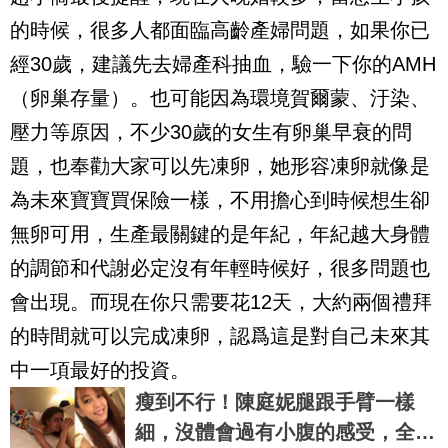
的時候，很多人都面臨高齡產婦問題，如果你已
經
30
歲，建議先去婦產科抽血，驗一下你的
AMH
（卵巢存量）。也可能因為環境賀爾蒙、汙染、
壓力等原因，不少
30
歲的女生有卵巢早衰的問
題，也奉勸大家可以先凍卵，她形容凍卵就像是
為未來寶寶買保險一樣，不用擔心到時候想生卻
無卵可用，生產最關鍵的是年紀，年紀越大身體
的調節和代謝必定沒有年輕時候好，很多問題也
會出現。而現在你只需要花
12
天，大約兩個禮拜
的時間就可以完成凍卵，認爲這是對自己未來其
中一項最好的投資。
瘦到不行！陳庭妮腿跟手臂一樣
細，沒體會過有小腹的感受，全靠