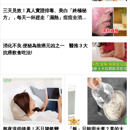
三天見效！真人實證排毒、美白「終極秘
方」，每天一杯趕走「濕熱」痘痘全消失
｜每日健康Health
消化不良.便秘為致癌元凶之一 醫推３大
抗癌飲食吃法!
熬夜這些後果！不只脾氣變
「飯」只能用水煮？真的太