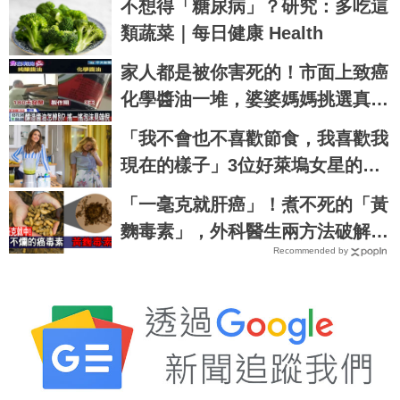
不想得「糖尿病」？研究：多吃這
類蔬菜｜每日健康 Health
家人都是被你害死的！市面上致癌
化學醬油一堆，婆婆媽媽挑選真貨
必學兩招才吃得安心｜每日健康 H
「我不會也不喜歡節食，我喜歡我
ealth
現在的樣子」3位好萊塢女星的身
材管理經典語錄...原來她們是這樣
「一毫克就肝癌」！煮不死的「黃
瘦身的！
麴毒素」，外科醫生兩方法破解
Recommended by
「廚房五毒窟」！｜每日健康Heal
th