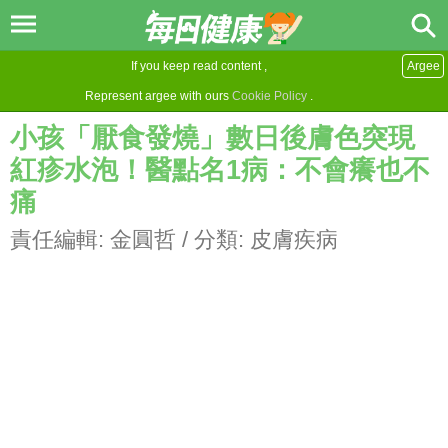
If you keep read content ,
Argee
Represent argee with ours
Cookie Policy
.
小孩「厭食發燒」數日後膚色突現
紅疹水泡！醫點名1病：不會癢也不
痛
責任編輯:
金圓哲
/ 分類:
皮膚疾病