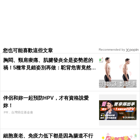
您也可能喜歡這些文章
Recommended by
胸悶、頸肩痠痛、肌腱發炎全是姿勢惹的
禍！5種常見錯姿別再做：駝背危害竟然這
麼大...｜每日健康 Health
伴侶和妳一起預防HPV，才有資格說愛
妳！
PR．台灣癌症基金會
細胞衰老、免疫力低下都是因為腸道不行