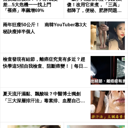
差…5大危機一一找上門
傻！改用它來煮，「三高」
「罹癌」率飆增69%
都降了，便秘、肥胖問題也
沒了｜每日健康 Health
兩年狂瘦50公斤！ 南韓YouTuber靠3大
秘訣瘦掉半個人
檢查發現有結節，離癌症究竟有多近？趕
快學這5招自我檢查、阻斷癌變！｜每日健
康 Health
夏天流汗濕黏、飄酸味？中醫博士獨創
「三大深層排汗法」毒素排、血壓自己降
回去｜每日健康Health