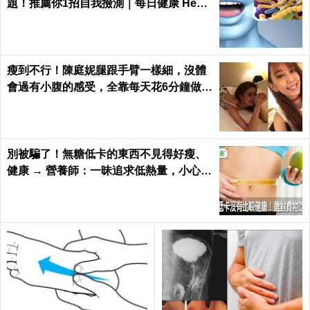
題！推薦你1招自我撿測｜每日健康 Healt
h
瘦到不行！陳庭妮腿跟手臂一樣細，沒體
會過有小腹的感受，全靠每天花6分鐘做這
種運動｜每日健康 Health
別被騙了！無糖低卡的東西不見得好瘦、
健康 → 營養師：一昧追求低熱量，小心猝
死率飆高｜每日健康 Health