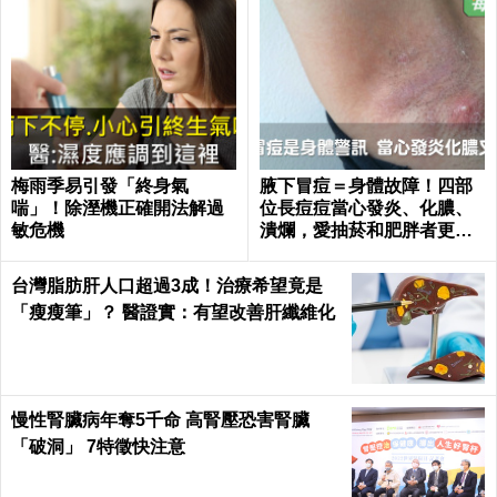
梅雨季易引發「終身氣
腋下冒痘＝身體故障！四部
喘」！除溼機正確開法解過
位長痘痘當心發炎、化膿、
敏危機
潰爛，愛抽菸和肥胖者更要
小心｜每日健康 Health
台灣脂肪肝人口超過3成！治療希望竟是
「瘦瘦筆」？ 醫證實：有望改善肝纖維化
慢性腎臟病年奪5千命 高腎壓恐害腎臟
「破洞」 7特徵快注意