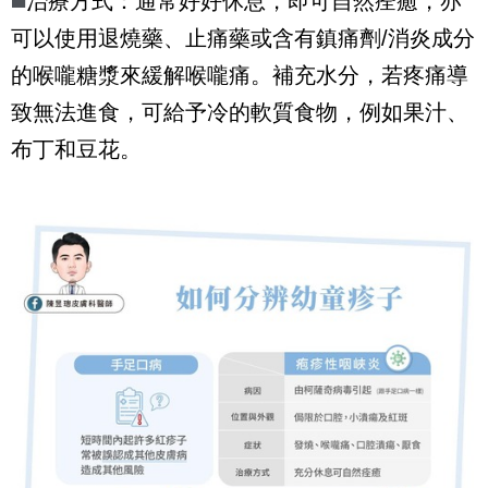
◼️
治療方式：通常好好休息，即可自然痊癒，亦
可以使用退燒藥、止痛藥或含有鎮痛劑/消炎成分
的喉嚨糖漿來緩解喉嚨痛。補充水分，若疼痛導
致無法進食，可給予冷的軟質食物，例如果汁、
布丁和豆花。