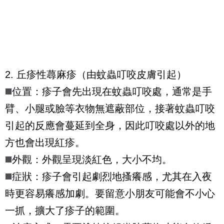
2. 丘疹性蕁麻疹（由蚊蟲叮咬皮膚引起）
◼️
位置：疹子會先出現在蚊蟲叮咬處，通常是手
臂、小腿或臉等衣物無遮蔽部位，接著蚊蟲叮咬
引起的反應會蔓延到全身，因此叮咬處以外的地
方也會出現紅疹。
◼️
外觀：外觀呈現淡紅色，大小不均。
◼️
症狀：疹子會引起劇烈地搔癢感，尤其在入夜
時更容易癢感加劇。要留意小朋友可能會不小心
一抓，擴大了疹子的範圍。