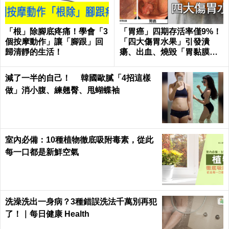
「根」除腳底疼痛！學會「3
「胃癌」四期存活率僅9%！
個按摩動作」讓「腳跟」回
「四大傷胃水果」引發潰
歸清靜的生活！
瘍、出血、燒毀「胃黏膜」
不可逆｜每日健康 Health
減了一半的自己！ 韓國歐膩「4招這樣
做」消小腹、練翹臀、甩蝴蝶袖
室內必備：10種植物徹底吸附毒素，從此
每一口都是新鮮空氣
洗澡洗出一身病？3種錯誤洗法千萬別再犯
了！｜每日健康 Health