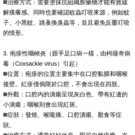
◼️
治療方式：需要塗抹抗組織胺藥物才能有效緩
解搔癢感。同時也要確認蚊蟲叮咬來源，例如蚊
子、小黑蚊、跳蚤換臭蟲等，並且避免反覆叮咬
的情形。
3. 疱疹性咽峽炎（跟手足口病一樣，由柯薩奇病
毒（Coxsackie virus）引起）
◼️
位置：疱疹的位置主要集中在口腔黏膜和咽喉
後壁。紅疹僅侷限於口腔，不會出現在四肢。
◼️
外觀：口腔內的潰瘍呈現灰白色、帶有紅邊的
小潰瘍；咽喉則會出現紅斑。
◼️
症狀：發燒、喉嚨痛、口腔潰瘍、厭食等症
狀。 