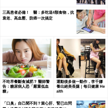
三高患者必備！ 醫：多吃這4類食物，抗
衰老、高血壓、防癌一次搞定
不吃早餐斷食減肥？ 醫師警
運動後多做一動作，李千娜
告：糖尿病人恐「嚴重低血
養出絕美長腿｜每日健康 He
糖」
alth
「口臭」自己聞不到？當心肝、腎已出問