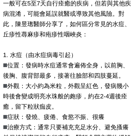
一般可在5至7天自行痊癒的疾病，但若與其他疾
病混淆，可能會延誤就醫或導致其他風險。對
此，陳昱璁醫師分享了，如何區分常見的水痘、
丘疹性蕁麻疹和疱疹性咽峽炎：
1. 水痘（由水痘病毒引起）
◼️
位置：發病時水痘通常會遍佈全身，以前胸、
後胸、腹背部最多，接著往臉部和四肢蔓延。
◼️
外觀：大小約為米粒，外觀呈紅色，發病幾小
時後會變成明亮水珠般的皰疹，約在2-4週後痊
癒，留下粒狀痂皮。
◼️
症狀：發燒、疲倦、食慾不振、很癢
◼️
治療方式：通常只要補充充足水分、避免搔癢