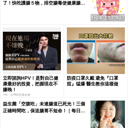
了！快吃護腸５物，排空腸毒使健康腸腸
久久｜每日健康 Health
立即諮詢HPV！是對自己健
防疫口罩久戴 避免『口罩
康最好的投資，把握現在不
痘』猛爆 醫生教你這樣做
嫌晚！
PR．台灣癌症基金會
益生菌「空腹吃」未達腸道已死光！三個
正確時間吃，保送腸胃不短命！｜每日健
康Health