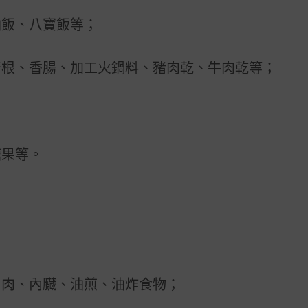
油飯、八寶飯等；
培根、香腸、加工火鍋料、豬肉乾、牛肉乾等；
糖果等。
層肉、內臟、油煎、油炸食物；