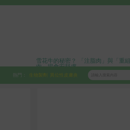
雪花牛的秘密？ 「注脂肉」與「重
肉」揭食安疑慮
熱門：
生物製劑
異位性皮膚炎