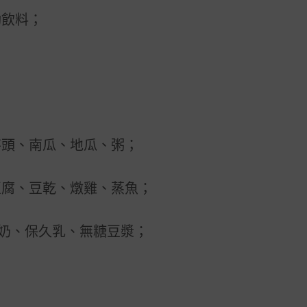
動飲料；
芋頭、南瓜、地瓜、粥；
豆腐、豆乾、燉雞、蒸魚；
奶、保久乳、無糖豆漿；