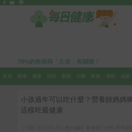
70%的疾病與「久坐」有關聯！
首頁
報導
健康
預防
新聞
中醫
飲食
運動
減重
小孩過年可以吃什麼？營養師媽媽
這樣吃最健康
| 日期:
2023-01-19
| 責任編輯:
林淑儀
| 分類:
即時新