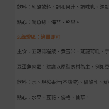
飲料：乳酸飲料、調和果汁、調味乳、運
點心：魷魚絲、海苔、堅果。
3.
綠燈區：適量即可
主食：五穀雜糧飯、煮玉米、蒸蘿蔔糕、
豆蛋魚肉類：建議以原型食材為主，例如
飲料：水、現榨果汁
(
不濾渣
)
、優酪乳、鮮
點心：水果、豆花、優格、仙草。