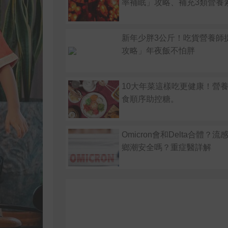
率補眠」攻略、補充3類營養
新年少胖3公斤！吃貨營養師
攻略」年夜飯不怕胖
10大年菜這樣吃更健康！營
食順序助控糖。
Omicron會和Delta合體？
鄉潮安全嗎？重症醫詳解