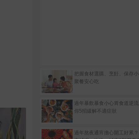
把握食材選購、烹飪、保存小
聚餐安心吃
過年暴飲暴食小心胃食道逆流
你5招緩解不適症狀
過年熬夜通宵擔心開工好累？