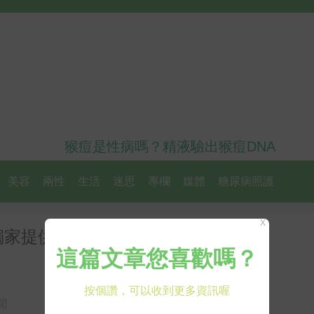
猴痘是性病嗎？精液驗出猴痘DNA
美容
兩性
生活
迷思
專欄
媒體
糖尿病照護
X
獨家提供「孩童過年食物停看聽」
聞