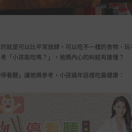
奮的就是可以比平常放肆，可以吃不一樣的食物、玩
思考「小孩能吃嗎？」，爸媽內心的糾結有誰懂？
物停看聽
」讓爸媽參考，小孩過年
這樣吃最健康
：