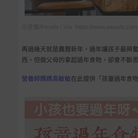
示意圖/Pexels / Via https://www.pexels.com
再過幾天就是農曆新年，過年讓孩子最興
西，但做父母的拿起過年食物，卻會不斷
營養師媽媽高敏敏
在此提供「孩童過年食