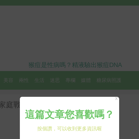
猴痘是性病嗎？精液驗出猴痘DNA
美容
兩性
生活
迷思
專欄
媒體
糖尿病照護
X
「家庭戰爭」：冷靜溝通、建立規