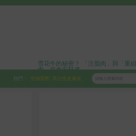
雪花牛的秘密？ 「注脂肉」與「重
肉」揭食安疑慮
熱門：
生物製劑
異位性皮膚炎