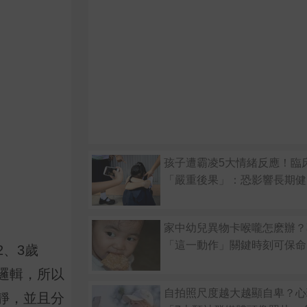
孩子遭霸凌5大情緒反應！臨
「嚴重後果」：恐影響長期健
家中幼兒異物卡喉嚨怎麽辦？
「這一動作」關鍵時刻可保命
、3歲
邏輯，所以
自拍照尺度越大越顯自卑？心
靜，並且分