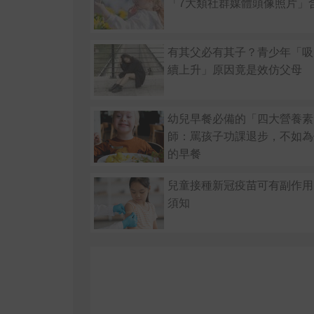
「7大類社群媒體頭像照片」
有其父必有其子？青少年「吸
續上升」原因竟是效仿父母
幼兒早餐必備的「四大營養素
師：罵孩子功課退步，不如為
的早餐
兒童接種新冠疫苗可有副作用
須知