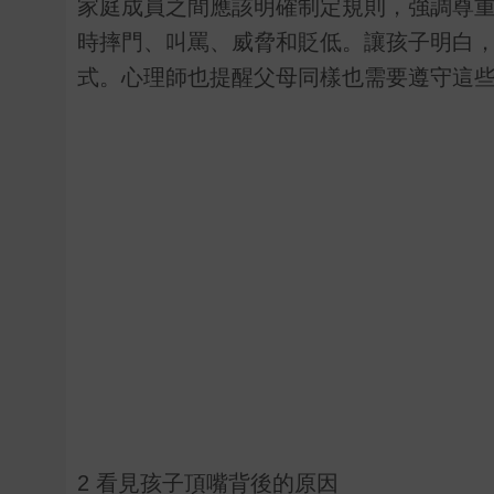
家庭成員之間應該明確制定規則，強調尊
時摔門、叫罵、威脅和貶低。讓孩子明白
式。心理師也提醒父母同樣也需要遵守這
2 看見孩子頂嘴背後的原因