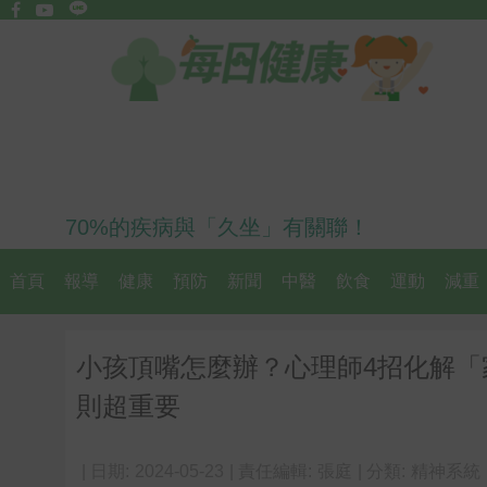
70%的疾病與「久坐」有關聯！
首頁
報導
健康
預防
新聞
中醫
飲食
運動
減重
小孩頂嘴怎麼辦？心理師4招化解
則超重要
| 日期:
2024-05-23
| 責任編輯:
張庭
| 分類:
精神系統