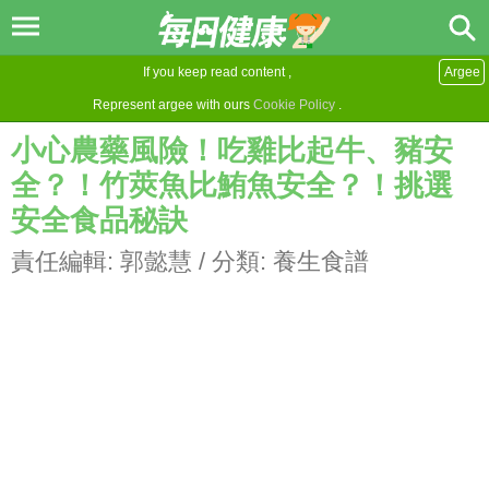
If you keep read content ,
Argee
Represent argee with ours
Cookie Policy
.
小心農藥風險！吃雞比起牛、豬安
全？！竹莢魚比鮪魚安全？！挑選
安全食品秘訣
責任編輯:
郭懿慧
/ 分類:
養生食譜