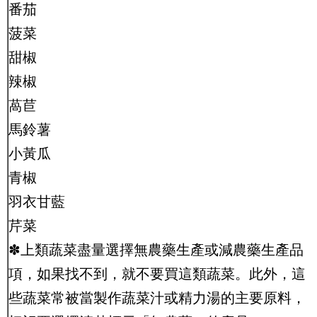
番茄
菠菜
甜椒
辣椒
萵苣
馬鈴薯
小黃瓜
青椒
羽衣甘藍
芹菜
✽上類蔬菜盡量選擇無農藥生產或減農藥生產品
項，如果找不到，就不要買這類蔬菜。此外，這
些蔬菜常被當製作蔬菜汁或精力湯的主要原料，