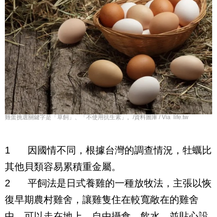
雞蛋挑選關鍵字是「草飼」、「不使用抗生素」。/資料圖庫 / Via life.tw
1
因國情不同，根據台灣的調查情況，牡蠣比
其他貝類容易累積重金屬。
2
平飼法是日式養雞的一種放牧法，主張以恢
復早期農村雞舍，讓雞隻住在較寬敞在的雞舍
中，可以走在地上、自由攝食、飲水，並貼心設