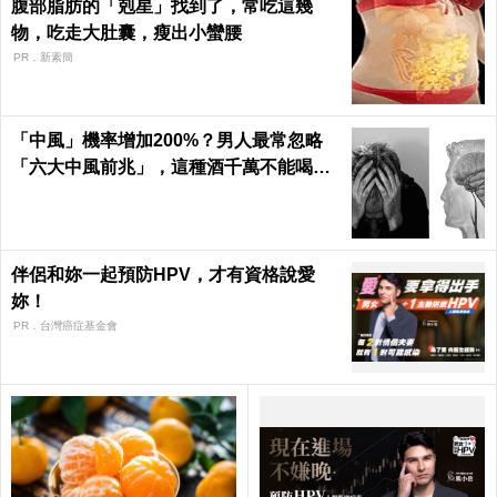
腹部脂肪的「剋星」找到了，常吃這幾
物，吃走大肚囊，瘦出小蠻腰
PR．新素簡
「中風」機率增加200%？男人最常忽略
「六大中風前兆」，這種酒千萬不能喝｜
每日健康 Health
伴侶和妳一起預防HPV，才有資格說愛
妳！
PR．台灣癌症基金會