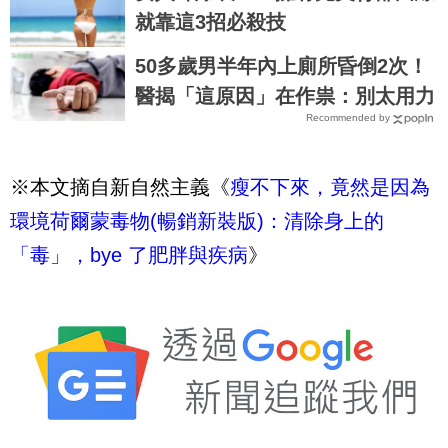
就靠這3招必殺技
50多歲男半年內上廁所昏倒2次！
醫揭「這原因」在作祟：別太用力
Recommended by
※本文摘自新自然主義《
瘦不下來，竟然是因為
環境荷爾蒙毒物(暢銷新裝版)：清除身上的
「毒」，bye 了肥胖與疾病
》