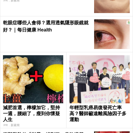
PR．新素簡
乾眼症哪些人會得？選用透氣隱形眼鏡就
好？｜每日健康 Health
減肥首選，檸檬加它，堅持
年輕型乳癌易復發死亡率
一週，腰細了，瘦到你懷疑
高？醫師籲遠離風險因子多
人生
運動
PR．新素簡