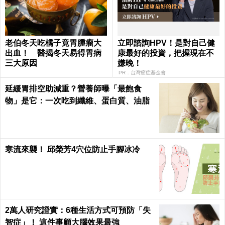
老伯冬天吃橘子竟胃腫瘤大
立即諮詢HPV！是對自己健
出血！ 醫揭冬天易得胃病
康最好的投資，把握現在不
三大原因
嫌晚！
PR．台灣癌症基金會
延緩胃排空助減重？營養師曝「最飽食
物」是它：一次吃到纖維、蛋白質、油脂
寒流來襲！ 邱榮芳4穴位防止手腳冰冷
2萬人研究證實：6種生活方式可預防「失
智症」！ 這件事顧大腦效果最強