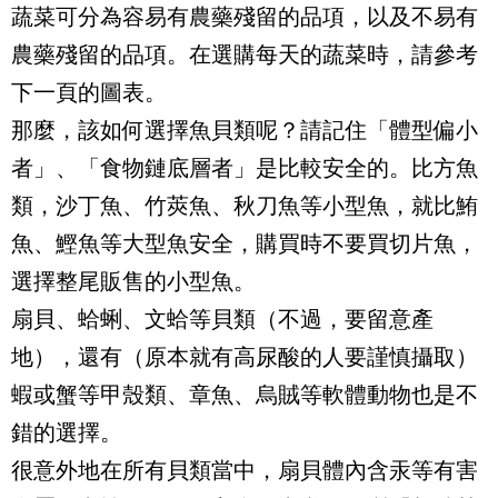
蔬菜可分為容易有農藥殘留的品項，以及不易有
農藥殘留的品項。在選購每天的蔬菜時，請參考
下一頁的圖表。
那麼，該如何選擇魚貝類呢？請記住「體型偏小
者」、「食物鏈底層者」是比較安全的。比方魚
類，沙丁魚、竹莢魚、秋刀魚等小型魚，就比鮪
魚、鰹魚等大型魚安全，購買時不要買切片魚，
選擇整尾販售的小型魚。
扇貝、蛤蜊、文蛤等貝類（不過，要留意產
地），還有（原本就有高尿酸的人要謹慎攝取）
蝦或蟹等甲殼類、章魚、烏賊等軟體動物也是不
錯的選擇。
很意外地在所有貝類當中，扇貝體內含汞等有害