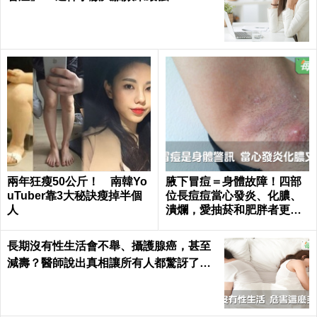
兩年狂瘦50公斤！ 南韓Yo
腋下冒痘＝身體故障！四部
uTuber靠3大秘訣瘦掉半個
位長痘痘當心發炎、化膿、
人
潰爛，愛抽菸和肥胖者更要
小心｜每日健康 Health
長期沒有性生活會不舉、攝護腺癌，甚至
減壽？醫師說出真相讓所有人都驚訝了！
｜每日健康 Health