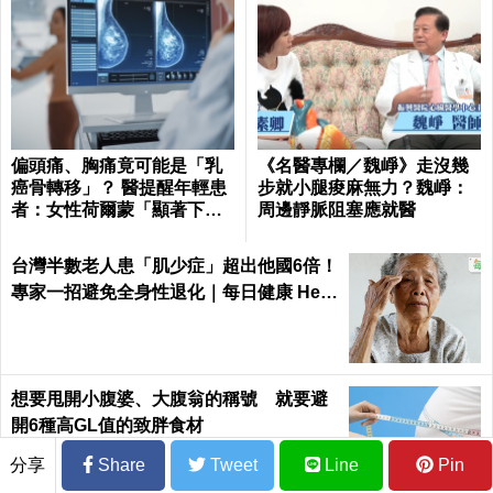
偏頭痛、胸痛竟可能是「乳
《名醫專欄／魏崢》走沒幾
癌骨轉移」？ 醫提醒年輕患
步就小腿痠麻無力？魏崢：
者：女性荷爾蒙「顯著下
周邊靜脈阻塞應就醫
降」最危險
台灣半數老人患「肌少症」超出他國6倍！
專家一招避免全身性退化｜每日健康 Heal
th
想要甩開小腹婆、大腹翁的稱號 就要避
開6種高GL值的致胖食材
分享
Share
Tweet
Line
Pin