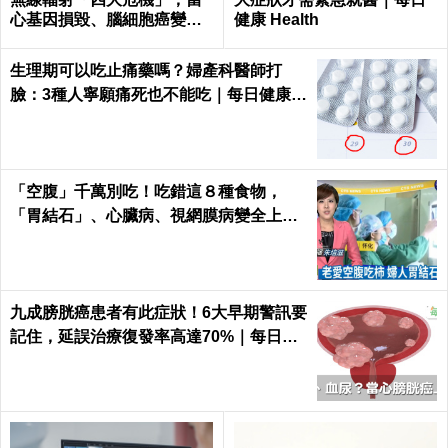
心基因損毀、腦細胞癌變！
健康 Health
｜每日健康Health
生理期可以吃止痛藥嗎？婦產科醫師打
臉：3種人寧願痛死也不能吃｜每日健康 H
ealth
「空腹」千萬別吃！吃錯這８種食物，
「胃結石」、心臟病、視網膜病變全上身
｜每日健康Health
九成膀胱癌患者有此症狀！6大早期警訊要
記住，延誤治療復發率高達70%｜每日健
康 Health