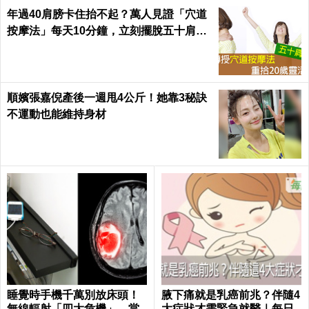
年過40肩膀卡住抬不起？萬人見證「穴道
按摩法」每天10分鐘，立刻擺脫五十肩｜
每日健康Health
順嬪張嘉倪產後一週甩4公斤！她靠3秘訣
不運動也能維持身材
睡覺時手機千萬別放床頭！
腋下痛就是乳癌前兆？伴隨4
無線輻射「四大危機」，當
大症狀才需緊急就醫｜每日