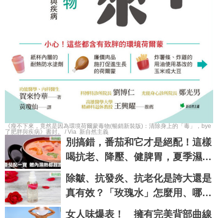
《瘦不下來，竟然是因為環境荷爾蒙毒物(暢銷新裝版)：清除身上的「毒」，bye
了肥胖與疾病》書封。 / Via 新自然主義
別搞錯，番茄和它才是絕配！這樣
喝抗老、降壓、健脾胃，夏季濕熱
排光光｜每日健康 Health
除皺、抗發炎、抗老化是誇大還是
真有效？「玫瑰水」怎麼用、哪些
人不能用｜每日健康 Health
女人味爆表！ 擁有完美背部曲線