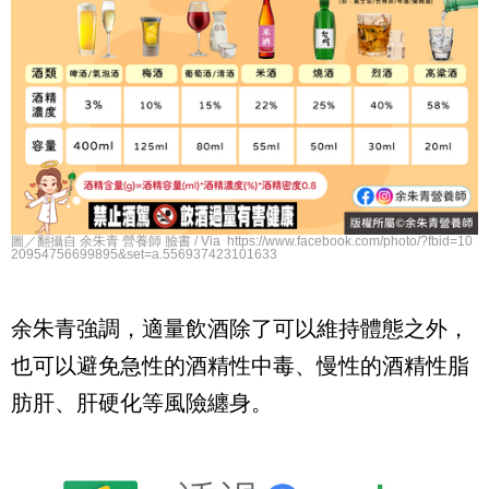
圖／翻攝自 余朱青 營養師 臉書 / Via https://www.facebook.com/photo/?fbid=10
20954756699895&set=a.556937423101633
余朱青強調，適量飲酒除了可以維持體態之外，
也可以避免急性的酒精性中毒、慢性的酒精性脂
肪肝、肝硬化等風險纏身。