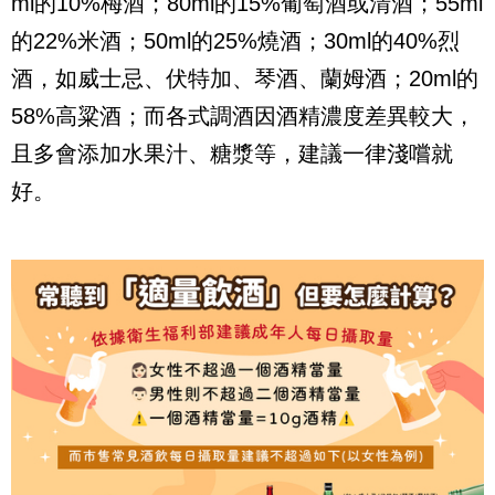
ml的10%梅酒；80ml的15%葡萄酒或清酒；55ml
的22%米酒；50ml的25%燒酒；30ml的40%烈
酒，如威士忌、伏特加、琴酒、蘭姆酒；20ml的
58%高粱酒；而各式調酒因酒精濃度差異較大，
且多會添加水果汁、糖漿等，建議一律淺嚐就
好。