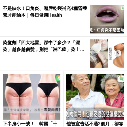
不是缺水！口角炎、嘴唇乾裂補充4種營養
素才能治本｜每日健康Health
染髮劑「四大地雷」踩中了多少？「漂
染」越多越傷髮，別把「淋巴癌」染上
身！｜每日健康Health
下半身小一號！ 韓國「十
他被宣告活不過2個月，卻靠