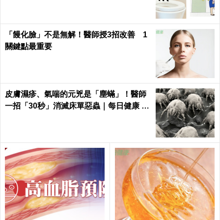
「饅化臉」不是無解！醫師授3招改善 1
關鍵點最重要
皮膚濕疹、氣喘的元兇是「塵蟎」！醫師
一招「30秒」消滅床單惡蟲｜每日健康 H
ealth