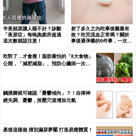
半夜頻尿讓人睡不好？診斷
射了多久之內吃事後藥最有
「夜尿症」每晚跑廁所超過
效？吃完流血正常嗎？關於
這次數就該注意！
事後避孕藥的6件事，一次報
你知｜每日健康 Health
吃對了，才會瘦！脂肪最怕的「8大食物」
公開，「減肥減脂」、預防心臟病一次滿
足｜每日健康Health
觸摸腳就可確認「憂鬱傾向」？！自律神
經失調、憂鬱，按壓穴道增加元氣
產後這樣做 揮別漏尿夢靨 打造易瘦體質！