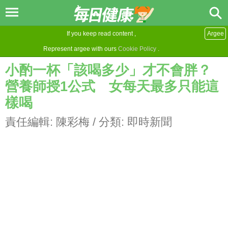
If you keep read content ,
Argee
Represent argee with ours
Cookie Policy
.
小酌一杯「該喝多少」才不會胖？
營養師授1公式 女每天最多只能這
樣喝
責任編輯:
陳彩梅
/ 分類:
即時新聞