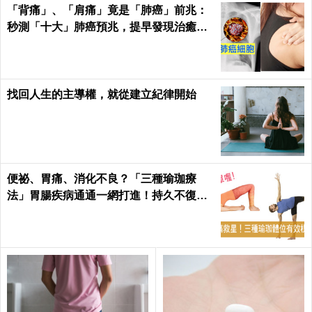
「背痛」、「肩痛」竟是「肺癌」前兆：
秒測「十大」肺癌預兆，提早發現治癒率
飆升50%！
找回人生的主導權，就從建立紀律開始
便祕、胃痛、消化不良？「三種瑜珈療
法」胃腸疾病通通一網打進！持久不復
發！