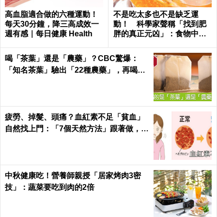
高血脂適合做的六種運動！
不是吃太多也不是缺乏運
每天30分鐘，降三高成效一
動！ 科學家聲稱「找到肥
週有感｜每日健康 Health
胖的真正元凶」：食物中無
處不在
喝「茶葉」還是「農藥」？CBC驚爆：
「知名茶葉」驗出「22種農藥」，再喝癌
症、賀爾蒙失調找上門｜每日健康 Health
疲勞、掉髮、頭痛？血紅素不足「貧血」
自然找上門：「7個天然方法」跟著做，杜
絕貧血只要一種水果！
中秋健康吃！營養師親授「居家烤肉3密
技」：蔬菜要吃到肉的2倍