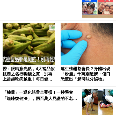
醫：眼睛擦亮點，4大補品假
連生殖器都會長？身體出現
抗癌之名行騙錢之實，別再
「粉瘤」千萬別硬擠：傷口
上當越吃病越重｜每日健康
恐流出「起司味分泌物」
Health
「膝蓋」一退化筋骨全受損！一秒學會
「跪膝復健法」，兩百萬人見證的不老伸
展術｜每日健康 Health