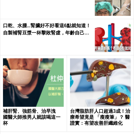
口乾、水腫...腎臟好不好看這6點就知道！
自製補腎豆漿一杯擊敗腎虛，年齡自己決
定｜每日健康 Health
補肝腎、強筋骨、治早洩
台灣脂肪肝人口超過3成！治
國醫大師推男人就該喝這一
療希望竟是 「瘦瘦筆」？ 醫
杯
證實：有望改善肝纖維化