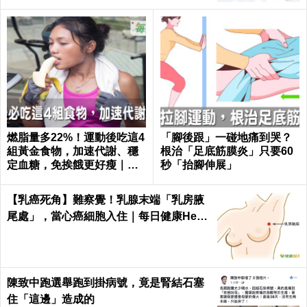
燃脂量多22%！運動後吃這4
「腳後跟」一碰地痛到哭？
組黃金食物，加速代謝、穩
根治「足底筋膜炎」只要60
定血糖，免挨餓更好瘦｜每
秒「抬腳伸展」
日健康 Health
【乳癌死角】難察覺！乳腺末端「乳房腋
尾處」，當心癌細胞入住｜每日健康Healt
h
陳致中跑選舉跑到掛病號，竟是腎結石塞
住「這邊」造成的