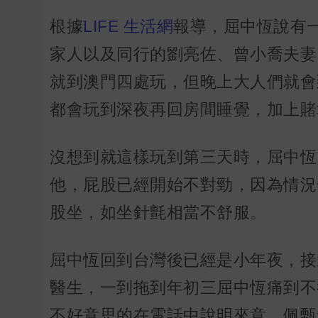
根據
LIFE 生活網
報導，屈中恆說有
家人以及同行的劉亮佐、曾小喬夫妻
就到澳門四處玩，但晚上大人們就會
都會玩到深夜再回房間睡覺，加上賭
沒想到就這樣玩到第三天時，屈中恆
他，屁股已經開始不對勁，因為情況
股坐，如坐針氈相當不舒服。
屈中恆回到台灣後已經是小年夜，接
醫生，一到拖到年初三屈中恆痛到不行
不好意思的在電話中說明來意，佩甄