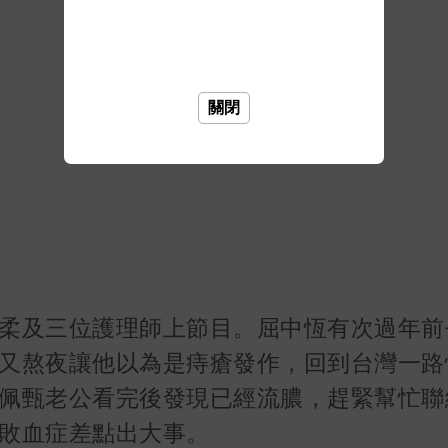
關閉
柔及三位護理師上節目。屈中恆有次過年前
又熬夜讓他以為是痔瘡發作，回到台灣一路
佩甄老公看完後發現已經流膿，趕緊幫忙聯
敗血症差點出大事。