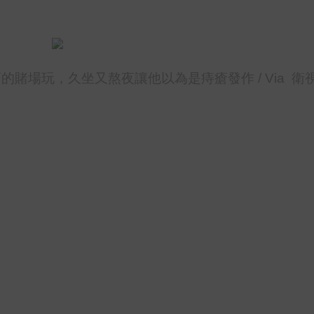
賭場玩，久坐又熬夜讓他以為是痔瘡發作 / Via 衛