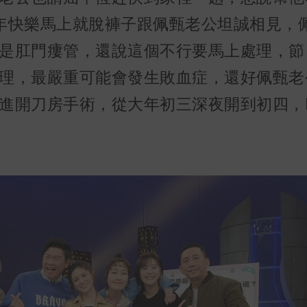
年快樂馬上就脫褲子跟佩甄老公坦誠相見，
是肛門瘻管，還說這個不行要馬上處理，節
理，最嚴重可能會發生敗血症，還好佩甄老
進開刀房手術，從大年初三深夜開到初四，