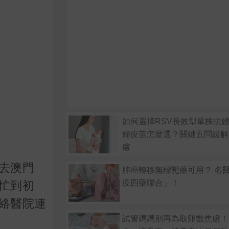
如何選擇RSV長效型單株抗體
婦疫苗怎麼選？關鍵五問緩解
慮
去澳門
肺癌轉移無標靶藥可用？ 名
疫四藥聯合」！
忙到初
絡醫院連
試管媽媽別再為取卵數焦慮！