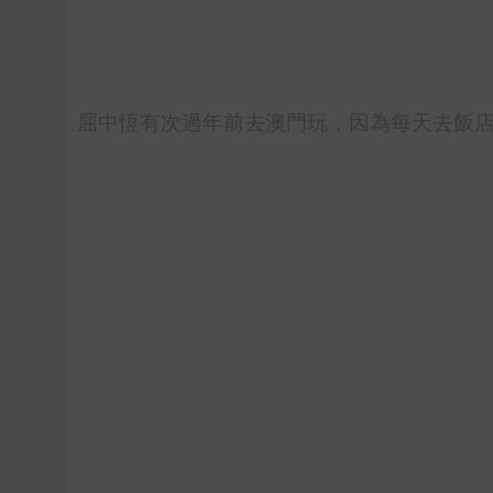
屈中恆有次過年前去澳門玩，因為每天去飯店的