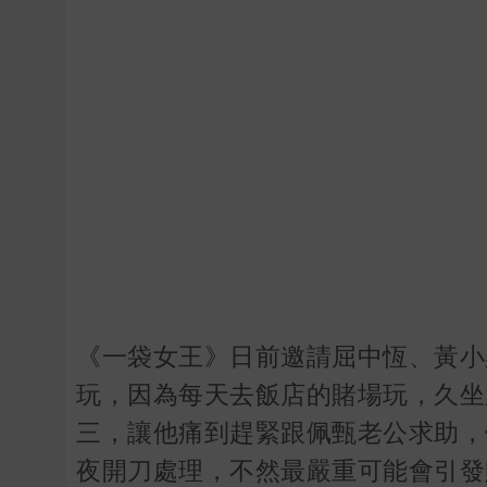
《一袋女王》日前邀請屈中恆、黃小
玩，因為每天去飯店的賭場玩，久坐
三，讓他痛到趕緊跟佩甄老公求助，
夜開刀處理，不然最嚴重可能會引發