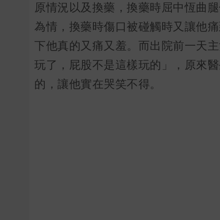
原情況以及換藥，換藥時屈中恆曲腿
為情，換藥時傷口被碰觸時又讓他痛
下他真的又痛又羞。而出院前一天主
玩了，屁股不是這樣玩的」，原來醫
的，讓他實在哭笑不得。