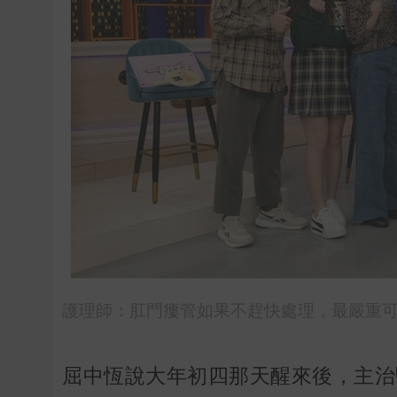
護理師：肛門瘻管如果不趕快處理，最嚴重可能會
屈中恆說大年初四那天醒來後，主治