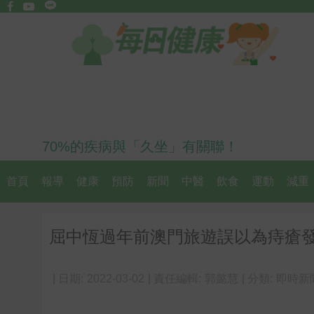
70%的疾病與「久坐」有關聯！
首頁
報導
健康
預防
新聞
中醫
飲食
運動
減重
屈中恆過年前澳門旅遊誤以為痔瘡
| 日期:
2022-03-02
| 責任編輯:
郭懿慧
| 分類:
即時新