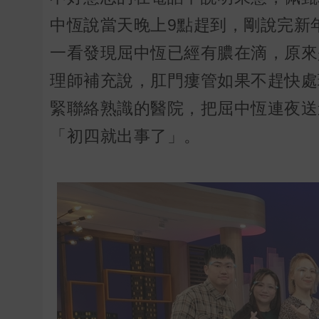
中恆說當天晚上9點趕到，剛說完新
一看發現屈中恆已經有膿在滴，原來
理師補充說，肛門瘻管如果不趕快處
緊聯絡熟識的醫院，把屈中恆連夜送
「初四就出事了」。