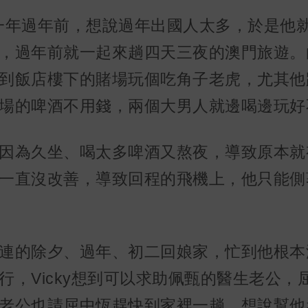
一年過年前，想說過年出國人太多，於是他
，過年前就一起來趟四天三夜的澳門旅遊。
到飯店樓下的賭場玩個吃角子老虎，尤其他
場的啤酒不用錢，兩個大男人就邊喝邊玩好
因為久坐、喝太多啤酒又熬夜，導致原本就
一直沒改善，導致回程的飛機上，他只能側
連的除夕、過年、初二回娘家，忙到他根本
，Vicky想到可以求助佩甄的醫生老公，
老公也請屈中恆趕快到家裡一趟，想說幫他