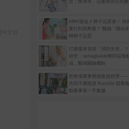
念：懷孕率、活產率比任何數
AMH過低 ≠ 卵子品質差！ 
要打到高劑量？ 醫揭「聯合
視中文台
轉卵子品質
打瘦瘦筆竟能「預防失智」？
研究：semaglutide降阿茲
成，醫揭關鍵機制
把每場賽事變成會員經濟——
共同千萬投資 RaceGo 競
動賽事第一手數據