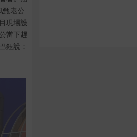
佩甄老公
目現場護
公當下趕
巴鈺說：