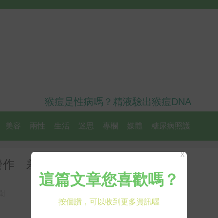
猴痘是性病嗎？精液驗出猴痘DNA
美容
兩性
生活
迷思
專欄
媒體
糖尿病照護
X
發作 差點引發敗血症原因曝
聞