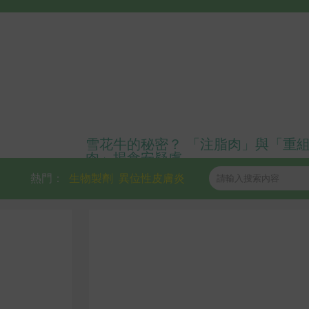
雪花牛的秘密？ 「注脂肉」與「重
肉」揭食安疑慮
熱門：
生物製劑
異位性皮膚炎