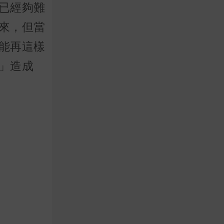
已經夠難
來，但當
能再這樣
」造成