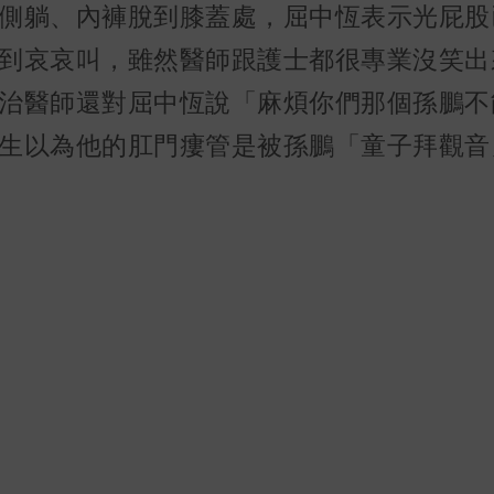
側躺、內褲脫到膝蓋處，屈中恆表示光屁股
到哀哀叫，雖然醫師跟護士都很專業沒笑出
治醫師還對屈中恆說「麻煩你們那個孫鵬不
生以為他的肛門瘻管是被孫鵬「童子拜觀音