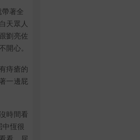
就帶著全
白天眾人
跟劉亮佐
不開心。
有痔瘡的
著一邊屁
沒時間看
屈中恆很
看看。屈