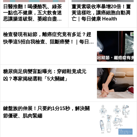
日醫推翻！喝優酪乳、綠茶
薑黃素吸收率暴增20倍！薑
一點也不健康，五大飲食迷
黃這樣吃，讓癌細胞自動凋
思讓腸道破裂、萎縮自盡｜
亡｜每日健康 Health
每日健康 Health
檢查發現有結節，離癌症究竟有多近？趕
快學這5招自我檢查、阻斷癌變！｜每日健
康 Health
糖尿病足病變盲點曝光：穿錯鞋竟成元
凶？專家揭秘選鞋「5大關鍵」
鍵盤族的伸展！只要約1分15秒，解決關
節僵硬、肌肉緊繃