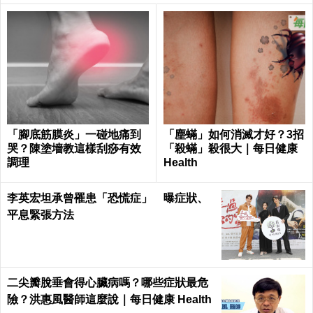
「腳底筋膜炎」一碰地痛到
「塵蟎」如何消滅才好？3招
哭？陳塗墻教這樣刮痧有效
「殺蟎」殺很大｜每日健康
調理
Health
李英宏坦承曾罹患「恐慌症」 曝症狀、
平息緊張方法
二尖瓣脫垂會得心臟病嗎？哪些症狀最危
險？洪惠風醫師這麼說｜每日健康 Health