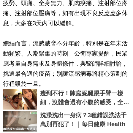
疲勞、頭痛、全身無力、肌肉痠痛、注射部位疼
痛、注射部位壓痛等，如有出現不良反應應多休
息，大多在3天內可以緩解。
總結而言，流感威脅不分年齡，特別是在年末活
動頻繁、人潮聚集的時刻。公衛專家提醒，民眾
應考量自身需求及身體條件，與醫師詳細討論，
挑選最合適的疫苗；別讓流感病毒將精心策劃的
行程毀於一旦。
瘦到不行！陳庭妮腿跟手臂一樣
細，沒體會過有小腹的感受，全靠
每天花6分鐘做這種運動｜每日健
洗澡洗出一身病？3種錯誤洗法千
康 Health
萬別再犯了！｜每日健康 Health