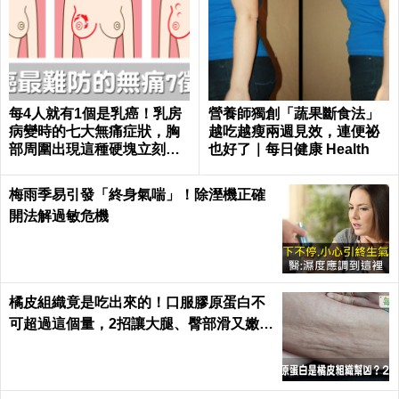
每4人就有1個是乳癌！乳房
營養師獨創「蔬果斷食法」
病變時的七大無痛症狀，胸
越吃越瘦兩週見效，連便祕
部周圍出現這種硬塊立刻就
也好了｜每日健康 Health
醫｜每日健康 Health
梅雨季易引發「終身氣喘」！除溼機正確
開法解過敏危機
橘皮組織竟是吃出來的！口服膠原蛋白不
可超過這個量，2招讓大腿、臀部滑又嫩｜
每日健康 Health