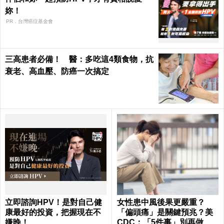
妳！
PR．台灣癌症基金會
三高患者必備！ 醫：多吃這4類食物，抗
衰老、高血壓、防癌一次搞定
立即諮詢HPV！是對自己健
女性患中風後果更嚴重？
康最好的投資，把握現在不
「偏頭痛」是關鍵預兆？美
嫌晚！
CDC：「5件事」別再做