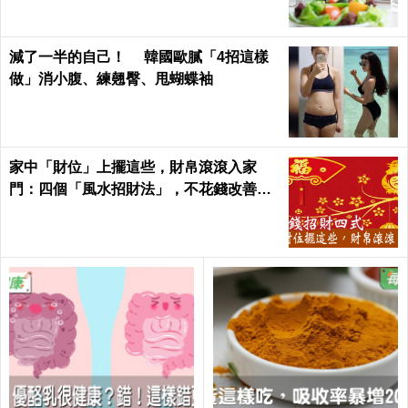
減了一半的自己！ 韓國歐膩「4招這樣
做」消小腹、練翹臀、甩蝴蝶袖
家中「財位」上擺這些，財帛滾滾入家
門：四個「風水招財法」，不花錢改善全
家氣運 │ 每日健康 Health