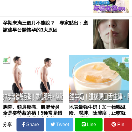
孕期未滿三個月不能說？ 專家點出：應
該儘早公開懷孕的3大原因
胸悶、頸肩痠痛、肌腱發炎
地表最強牛奶！加一物喝滋
全是姿勢惹的禍！5種常見錯
陰、潤肺、除濃痰，止咳就
姿別再做：駝背危害竟然這
在一瞬間｜每日健康 Health
分享
Share
Tweet
Line
Pin
麼大...｜每日健康 Health