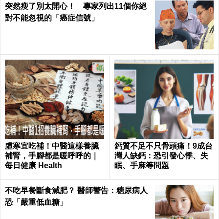
突然瘦了別太開心！ 專家列出11個你絕
對不能忽視的「癌症信號」
虛寒宜吃補！中醫這樣養臟
鈣質不足不只骨頭痛！9成台
補腎，手腳都是暖呼呼的｜
灣人缺鈣：恐引發心悸、失
每日健康 Health
眠、手麻等問題
不吃早餐斷食減肥？ 醫師警告：糖尿病人
恐「嚴重低血糖」