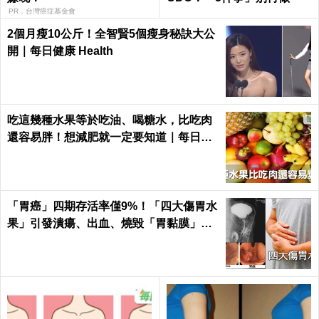
PR．台灣癌症基金會
2個月瘦10公斤！全智賢5個瘦身秘訣大公
開｜每日健康 Health
吃這幾種水果等於吃油、喝糖水，比吃肉
還容易胖！想減肥就一定要知道｜每日健
康 Health
「胃癌」四期存活率僅9%！「四大傷胃水
果」引發潰瘍、出血、燒毀「胃黏膜」不
可逆｜每日健康 Health