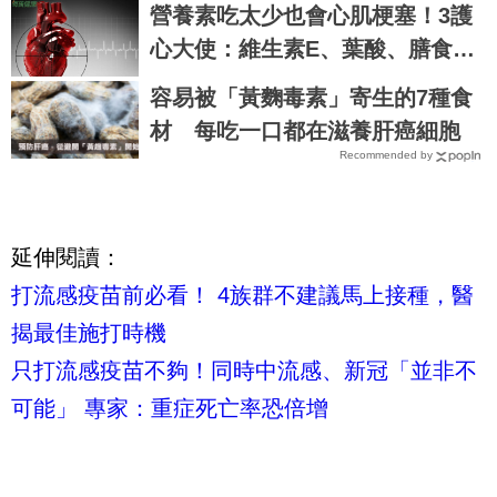
營養素吃太少也會心肌梗塞！3護
心大使：維生素E、葉酸、膳食纖
維不可忽視
容易被「黃麴毒素」寄生的7種食
材 每吃一口都在滋養肝癌細胞
Recommended by
延伸閱讀：
打流感疫苗前必看！ 4族群不建議馬上接種，醫
揭最佳施打時機
只打流感疫苗不夠！同時中流感、新冠「並非不
可能」 專家：重症死亡率恐倍增