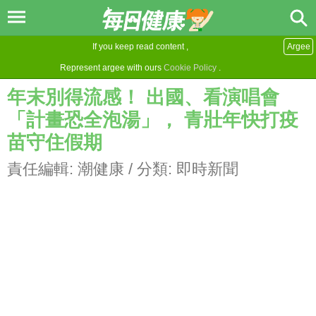
If you keep read content ,
Argee
Represent argee with ours
Cookie Policy
.
年末別得流感！ 出國、看演唱會
「計畫恐全泡湯」， 青壯年快打疫
苗守住假期
責任編輯:
潮健康
/ 分類:
即時新聞