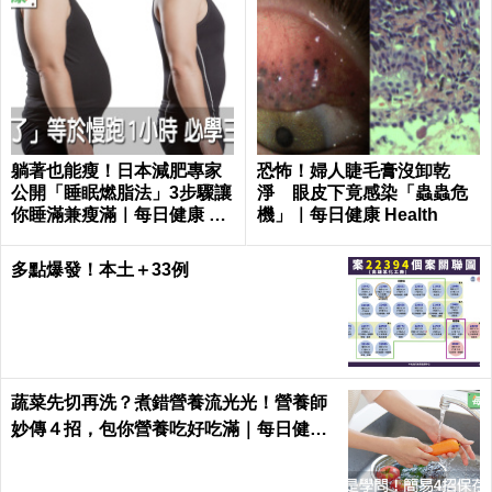
躺著也能瘦！日本減肥專家
恐怖！婦人睫毛膏沒卸乾
公開「睡眠燃脂法」3步驟讓
淨 眼皮下竟感染「蟲蟲危
你睡滿兼瘦滿｜每日健康 He
機」｜每日健康 Health
alth
多點爆發！本土＋33例
蔬菜先切再洗？煮錯營養流光光！營養師
妙傳４招，包你營養吃好吃滿｜每日健康
Health