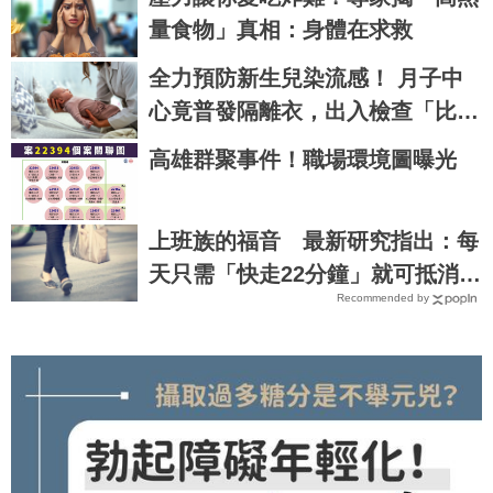
量食物」真相：身體在求救
全力預防新生兒染流感！ 月子中
心竟普發隔離衣，出入檢查「比新
冠時期更嚴格」
高雄群聚事件！職場環境圖曝光
上班族的福音 最新研究指出：每
天只需「快走22分鐘」就可抵消久
Recommended by
坐造成的死亡風險