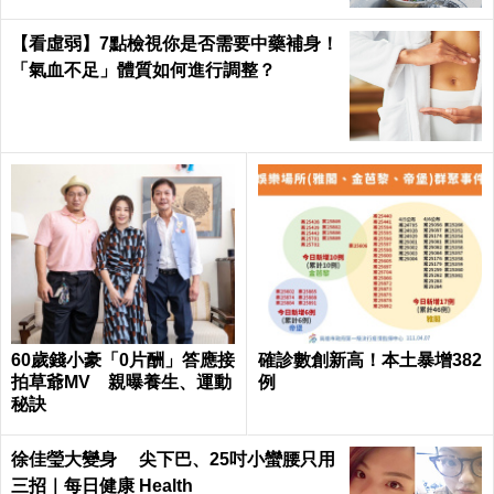
【看虛弱】7點檢視你是否需要中藥補身！
「氣血不足」體質如何進行調整？
60歲錢小豪「0片酬」答應接
確診數創新高！本土暴增382
拍草爺MV 親曝養生、運動
例
秘訣
徐佳瑩大變身 尖下巴、25吋小蠻腰只用
三招｜每日健康 Health