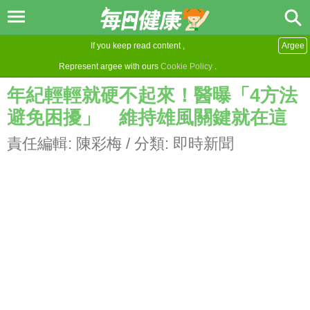
If you keep read content ,
Argee
Represent argee with ours
Cookie Policy
.
年紀輕輕就硬不起來！醫曝「4方法
避免困擾」 維持雄風關鍵就在這
責任編輯:
陳彩梅
/ 分類:
即時新聞