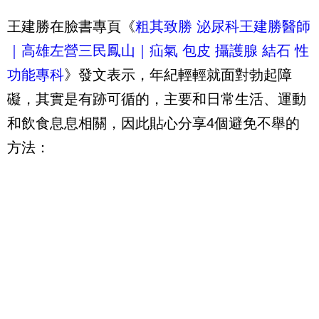
王建勝在臉書專頁《
粗其致勝 泌尿科王建勝醫師
｜高雄左營三民鳳山｜疝氣 包皮 攝護腺 結石 性
功能專科
》發文表示，年紀輕輕就面對勃起障
礙，其實是有跡可循的，主要和日常生活、運動
和飲食息息相關，因此貼心分享4個避免不舉的
方法：