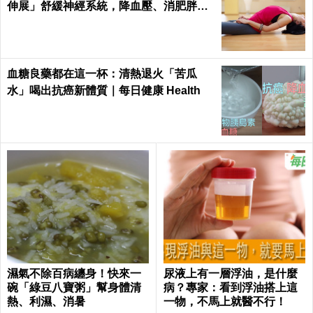
伸展」舒緩神經系統，降血壓、消肥胖這
樣練最簡單！
血糖良藥都在這一杯：清熱退火「苦瓜
水」喝出抗癌新體質｜每日健康 Health
濕氣不除百病纏身！快來一
尿液上有一層浮油，是什麼
碗「綠豆八寶粥」幫身體清
病？專家：看到浮油搭上這
熱、利濕、消暑
一物，不馬上就醫不行！