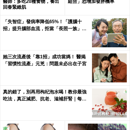
醫師：多吃20種食物，養出
組合」恐增加發胖機率
回春緊緻肌
「失智症」發病率降低65%！「護腦十
招」提升腦部血流，拒當「長照一族」靠
自己｜每日健康
她三次流產後「靠1招」成功當媽！ 醫揭
「習慣性流產」元兇：問題未必出在子宮
真的錯了，別再用枸杞泡水喝！教你最強
吃法，真正減肥、抗老、滋補肝腎｜每日
健康Health