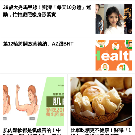
39歲大秀馬甲線！劉濤「每天10分鐘」運
動，忙拍戲照樣身形緊實
第12輪將開放莫德納、AZ跟BNT
肌肉鬆軟都是氣虛害的！中
比單吃糖更不健康！醫曝「1