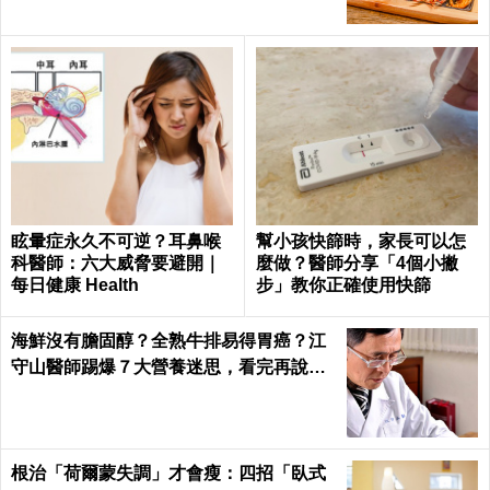
眩暈症永久不可逆？耳鼻喉
幫小孩快篩時，家長可以怎
科醫師：六大威脅要避開｜
麼做？醫師分享「4個小撇
每日健康 Health
步」教你正確使用快篩
海鮮沒有膽固醇？全熟牛排易得胃癌？江
守山醫師踢爆７大營養迷思，看完再說你
懂健康｜每日健康 Health
根治「荷爾蒙失調」才會瘦：四招「臥式