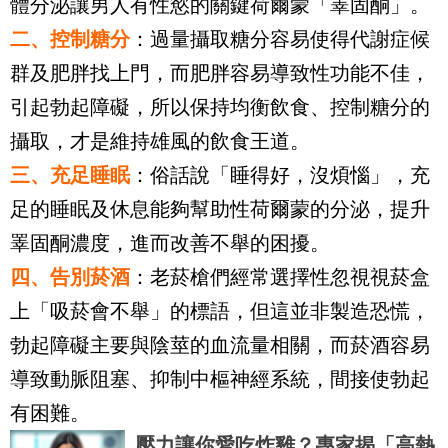
體分泌讓男人有性慾的關鍵荷爾蒙「睪固酮」。
二、控制糖分
：過量攝取糖分容易使得代謝症候
群及肥胖找上門，而肥胖容易導致性功能不佳，
引起勃起障礙，所以保持均衡飲食、控制糖分的
攝取，才是維持雄風的飲食王道。
三、充足睡眠
：俗話說「睡得好，沒煩惱」，充
足的睡眠及休息能夠幫助性荷爾蒙的分泌，提升
睪固酮濃度，進而改善不舉的困擾。
四、告別菸酒
：老菸槍們經常選擇性忽視視菸盒
上「吸菸會不舉」的標語，但這並非製造恐慌，
勃起障礙主要與陰莖的血流量相關，而菸酒容易
導致動脈阻塞、抑制中樞神經系統，間接使勃起
有困難。
壓力讓你愛吃炸雞？專家揭「高熱