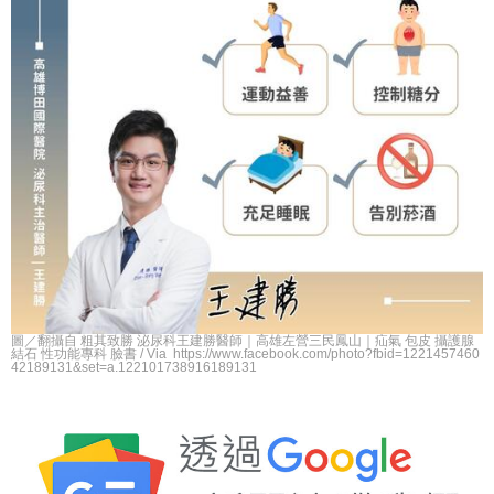
圖／翻攝自 粗其致勝 泌尿科王建勝醫師｜高雄左營三民鳳山｜疝氣 包皮 攝護腺
結石 性功能專科 臉書 / Via https://www.facebook.com/photo?fbid=1221457460
42189131&set=a.122101738916189131