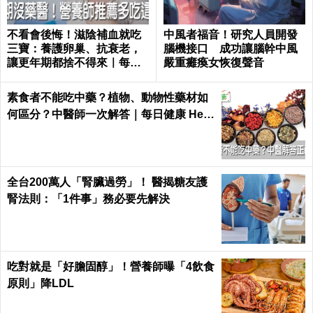
不看會後悔！滋陰補血就吃
中風者福音！研究人員開發
三寶：養護卵巢、抗衰老，
腦機接口 成功讓腦幹中風
讓更年期都捨不得來｜每日
嚴重癱瘓女恢復聲音
健康 Health
素食者不能吃中藥？植物、動物性藥材如
何區分？中醫師一次解答｜每日健康 Heal
th
全台200萬人「腎臟過勞」！ 醫揭糖友護
腎法則：「1件事」務必要先解決
吃對就是「好膽固醇」！營養師曝「4飲食
原則」降LDL