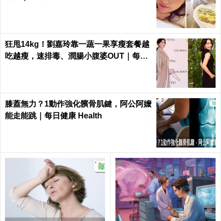
狂甩14kg！劉嘉玲靠一蔬一果享瘦套餐越
吃越瘦，速排毒、潤腸小腹婆OUT｜每日
健康 Health
膝蓋無力？1動作強化髕骨肌鍵，阿公阿嬤
能走能跳｜每日健康 Health