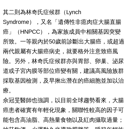
其二則為林奇氏症候群（Lynch
Syndrome），又名「遺傳性非瘜肉症大腸直腸
癌」（HNPCC），為家族成員中相關基因突變
所致。一等親內於50歲前診斷出大腸癌，或超過
兩代親屬有大腸癌病史，就要格外注意致癌風
險。另外，林奇氏症候群亦與胃部、卵巢、泌尿
道或子宮內膜等部位癌變有關，建議高風險族群
採取基因檢測，及早揪出潛在的癌細胞並加以治
療。
佘冠旻醫師也強調，以目前全球趨勢看來，大腸
癌患者確實有年輕化現象，關聯性較高的因子可
能包含高油脂、高熱量食物以及紅肉攝取過量；