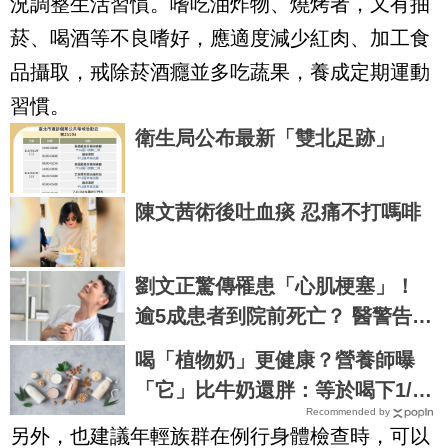
況調整生活習慣。嗜吃油炸物、燒烤者，又有抽
菸、喝酒等不良嗜好，應適度減少紅肉、加工食
品攝取，戒除菸酒癮並多吃蔬果，養成定期運動
習慣。
衛生局公布最新「雙北足跡」
陳文茜術後吐血痰 忍痛不打嗎啡
劉文正驚傳罹患「心肌梗塞」！
逾5成患者到院前死亡？ 醫警告：
寒流並非唯一風險
喝「植物奶」更健康？營養師曝
「它」比牛奶還胖：等於喝下1/4
Recommended by
碗飯
另外，也建議年輕族群在例行身體檢查時，可以