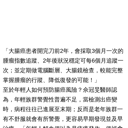
「大腸癌患者開完刀前2年，會採取3個月一次的
腫瘤指數追蹤、2年後狀況穩定可每6個月追蹤一
次；並定期做電腦斷層、大腸鏡檢查，較能完整
掌握腫瘤的行蹤、降低復發的可能！」
至於年輕人如何預防腸癌風險？佘冠旻醫師認
為，年輕族群警覺性普遍不足，當檢測出癌變
時，病程往往已進展至末期；反而是老年族群一
有不舒服就會有所警覺，更容易早期發現並及早