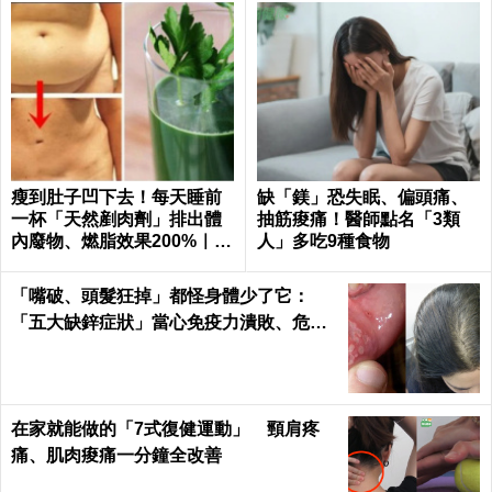
瘦到肚子凹下去！每天睡前
缺「鎂」恐失眠、偏頭痛、
一杯「天然剷肉劑」排出體
抽筋痠痛！醫師點名「3類
內廢物、燃脂效果200%｜每
人」多吃9種食物
日健康
「嘴破、頭髮狂掉」都怪身體少了它：
「五大缺鋅症狀」當心免疫力潰敗、危機
一觸即發！3食物救回來｜每日健康Healt
h
在家就能做的「7式復健運動」 頸肩疼
痛、肌肉痠痛一分鐘全改善