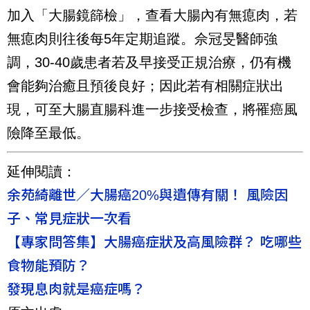
加入「大腸鏡篩檢」，查看大腸內有無瘜肉，若
無瘜肉則往後每5年定期追蹤。佘冠旻醫師強
調，30-40歲患者若及早接受正規治療，仍有機
會能夠治癒且預後良好；因此若有相關症狀出
現，可至大腸直腸科進一步接受檢查，將罹癌風
險降至最低。
延伸閱讀：
余苑綺離世／大腸癌20%與遺傳有關！ 風險因
子、常見症狀一次看
【專家問答集】大腸癌症狀及高風險群？ 吃哪些
食物能預防？
發現息肉就是癌症嗎？