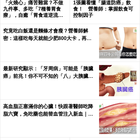
「火燒心」痛苦難當？不做
1張圖看懂「腸道防癌」飲
九件事、多吃「7種養胃食
食！ 營養師：掌握飲食可
療」，自癒「胃食道逆流」
控制因子
不求人！
究竟吃白飯還是麵條才會瘦？營養師解
密：這樣吃每天就能少肥800大卡，再也
不落入復胖陷阱｜每日健康 Health
最新研究顯示：「牙周病」可能是「胰臟
癌」前兆！你不可不知的「八」大胰臟癌
警訊！
高血脂正塞滿你的心臟！快跟著醫師吃降
脂六寶，免吃藥也能替血管注入新血｜每
日健康 Health