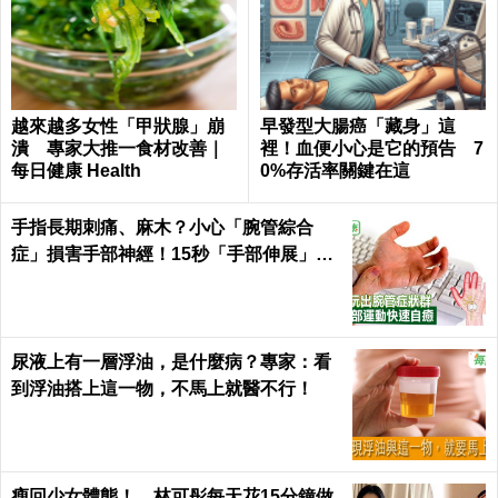
越來越多女性「甲狀腺」崩
早發型大腸癌「藏身」這
潰 專家大推一食材改善｜
裡！血便小心是它的預告 7
每日健康 Health
0%存活率關鍵在這
手指長期刺痛、麻木？小心「腕管綜合
症」損害手部神經！15秒「手部伸展」這
樣練，別讓身體空「腕」惜！
尿液上有一層浮油，是什麼病？專家：看
到浮油搭上這一物，不馬上就醫不行！
瘦回少女體態！ 林可彤每天花15分鐘做