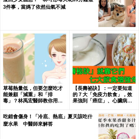
3件事，當媽了依然仙氣不減
草莓熱量低，但要怎麼吃才
【長壽祕訣】：一定要知道
能兼顧「減重」和「排
的７大「免疫力飲食」，效
毒」？林禹宏醫師教你用喝
果強到「癌症」、心臟病、
的｜每日健康 Health
糖尿病都怕！｜每日健康He
alth
吃錯會傷身！「冷底、熱底」夏天該吃什
麼水果 中醫師來解答