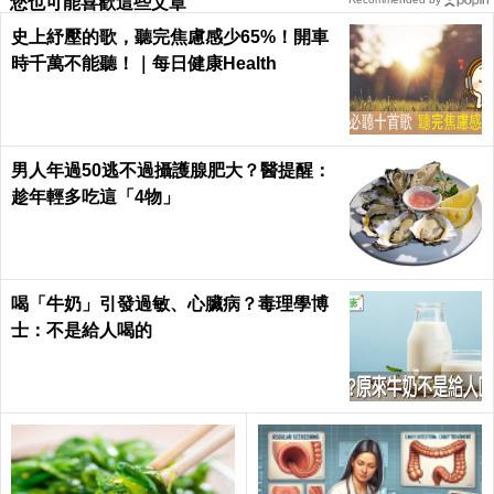
您也可能喜歡這些文章
史上紓壓的歌，聽完焦慮感少65%！開車
時千萬不能聽！｜每日健康Health
男人年過50逃不過攝護腺肥大？醫提醒：
趁年輕多吃這「4物」
喝「牛奶」引發過敏、心臟病？毒理學博
士：不是給人喝的