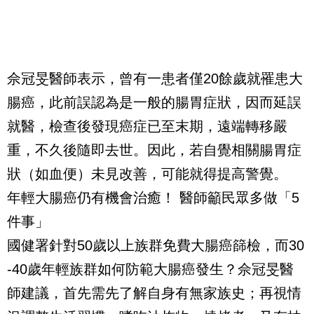
佘冠旻醫師表示，曾有一患者僅20餘歲就罹患大
腸癌，此前誤認為是一般的腸胃症狀，因而延誤
就醫，檢查後發現癌症已至末期，遠端轉移嚴
重，不久後隨即去世。因此，若自覺相關腸胃症
狀（如血便）未見改善，可能就得提高警覺。
年輕大腸癌仍有機會治癒！ 醫師籲民眾多做「5
件事」
國健署針對50歲以上族群免費大腸癌篩檢，而30
-40歲年輕族群如何防範大腸癌發生？佘冠旻醫
師建議，首先需先了解自身有無家族史；再視情