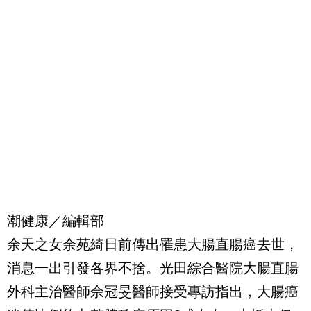
潮健康／編輯部
余天之女余苑綺日前傳出罹患大腸直腸癌去世，
消息一出引發各界不捨。光田綜合醫院大腸直腸
外科主治醫師佘冠旻醫師接受專訪指出，大腸癌