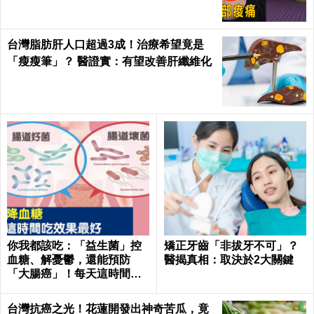
台灣脂肪肝人口超過3成！治療希望竟是
「瘦瘦筆」？ 醫證實：有望改善肝纖維化
你我都該吃：「益生菌」控
矯正牙齒「非拔牙不可」？
血糖、解憂鬱，還能預防
醫揭真相：取決於2大關鍵
「大腸癌」！每天這時間吃
最有效｜每日健康Health
台灣抗癌之光！花蓮開發出神奇苦瓜，竟