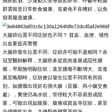
抽菸飲酒、少運動久坐導致肥胖等。呼籲年輕族
群需留意日常飲食健康、並避免不良嗜好，以免
損害腸道健康。
大腸癌位置不同症狀也不同？ 貧血、血便、慢性
出血要提高警覺
大腸癌發生位置不同、症狀亦可能不盡相同？佘
冠旻醫師解釋，大腸癌多從瘜肉進展成惡性腫
瘤，早期無明顯症狀；直至腫瘤不斷增大、並進
展至晚期時，症狀會以發生位置不同而有所區
別。如腫瘤出現於右側大腸（盲腸、與小腸交會
處），糞便仍為水狀，管徑較大不容易形成阻
塞，可能出現如腹脹、腹痛或貧血等症狀，甚至
合併慢性出血、大便顏色變黑等狀況。