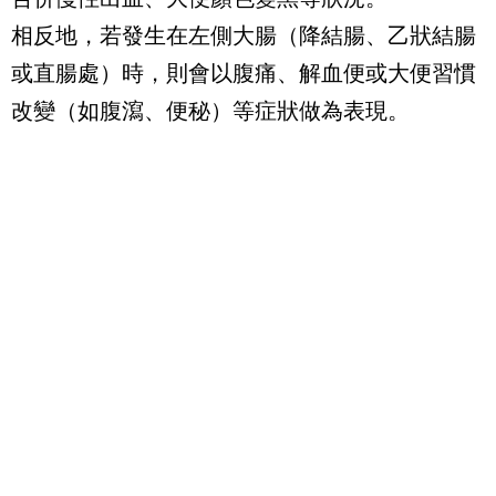
相反地，若發生在左側大腸（降結腸、乙狀結腸
或直腸處）時，則會以腹痛、解血便或大便習慣
改變（如腹瀉、便秘）等症狀做為表現。