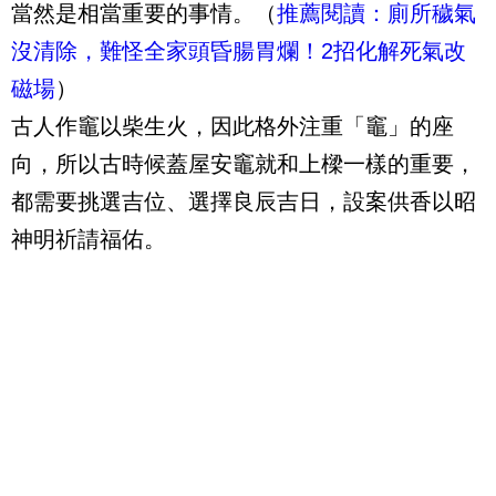
當然是相當重要的事情。（
推薦閱讀：廁所穢氣
沒清除，難怪全家頭昏腸胃爛！2招化解死氣改
磁場
）
古人作竈以柴生火，因此格外注重「竈」的座
向，所以古時候蓋屋安竈就和上樑一樣的重要，
都需要挑選吉位、選擇良辰吉日，設案供香以昭
神明祈請福佑。