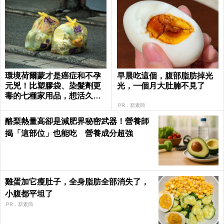
環境荷爾蒙才是癌症和不孕
早晨吃這個，腹部脂肪掉光
元兇！比塑膠袋、染髮劑更
光，一個月大肚腩不見了
毒的七種家用品，想活久一
點就別再碰了｜每日健康 He
PR．新素簡
alth
酪梨熱量高卻是減肥界秘密武器！營養師
揭「這部位」也能吃 營養成分超強
雞蛋加它瘦肚子，全身脂肪全部消失了，
小腹都平坦了
PR．新素簡