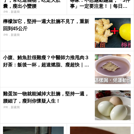
了，常吃這幾物，吃走大肚
專家：不想越動越虛，「3件
囊，瘦出小蠻腰
事」一定要注意！｜每日健
康 Health
PR．新素簡
檸檬加它，堅持一週大肚腩不見了，重新
回到45公斤
PR．新素簡
小腹、鮪魚肚很難瘦？中醫師力推甩肉３
好茶：飯後一杯，超速燃脂、瘦超快｜每
日健康 Health
雞蛋加一物就能減掉大肚腩，堅持一週，
腰細了，瘦到你懷疑人生！
PR．新素簡