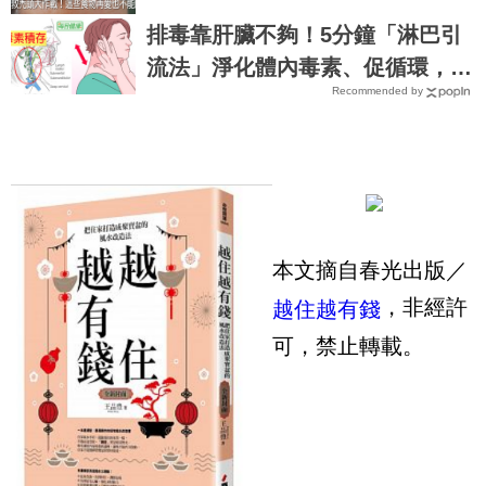
等毛囊萎縮就來不及了｜每日健康
排毒靠肝臟不夠！5分鐘「淋巴引
Health
流法」淨化體內毒素、促循環，感
Recommended by
冒、水腫不再來｜每日健康Health
本文摘自春光出版／
，非經許
越住越有錢
可，禁止轉載。