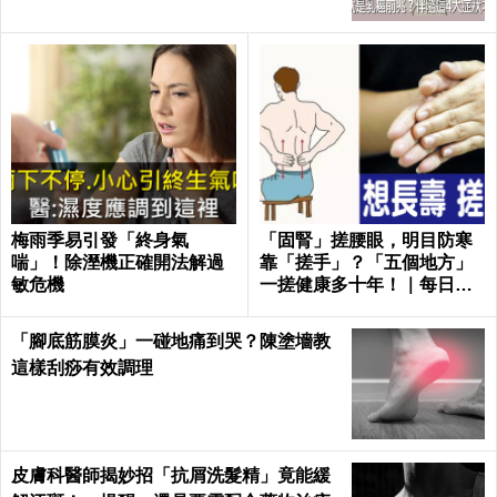
梅雨季易引發「終身氣
「固腎」搓腰眼，明目防寒
喘」！除溼機正確開法解過
靠「搓手」？「五個地方」
敏危機
一搓健康多十年！｜每日健
康 Health
「腳底筋膜炎」一碰地痛到哭？陳塗墻教
這樣刮痧有效調理
皮膚科醫師揭妙招「抗屑洗髮精」竟能緩