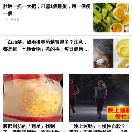
肚腩一抓一大把，只需1個雞蛋，用一個瘦
一個
PR．新素簡
「白頭髮」如雨後春筍越冒越多？注意，
都是這「七種食物」惹的禍｜每日健康 He
alth
腹部脂肪的「剋星」找到
「晚上運動」＝慢性自殺？