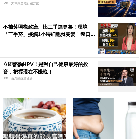
PR．大華銀全能行銷方案
不抽菸照樣致癌、比二手煙更毒！環境
「三手菸」接觸1小時細胞就突變！帶口罩
也沒用｜每日健康Health
立即諮詢HPV！是對自己健康最好的投
資，把握現在不嫌晚！
PR．台灣癌症基金會