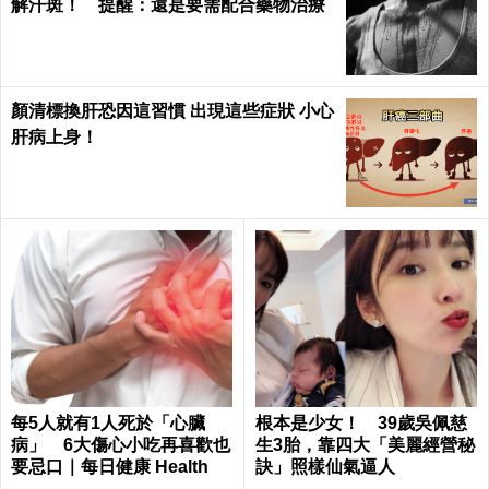
解汗斑！ 提醒：還是要需配合藥物治療
顏清標換肝恐因這習慣 出現這些症狀 小心
肝病上身！
每5人就有1人死於「心臟
根本是少女！ 39歲吳佩慈
病」 6大傷心小吃再喜歡也
生3胎，靠四大「美麗經營秘
要忌口｜每日健康 Health
訣」照樣仙氣逼人