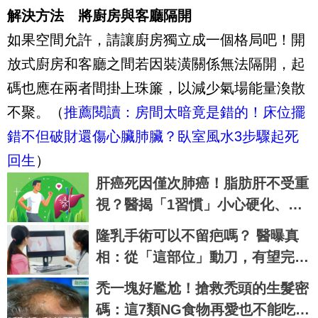
解決方法 將廚房與客廳隔開
如果空間允許，請讓廚房獨立成一個格局吧！開
放式廚房和客廳之間若因裝潢關係無法隔開，起
碼也應在兩者間掛上珠簾，以減少氣場能量渙散
不聚。（
推薦閱讀：房間太暗竟是錯的！床位擺
錯不但破財還傷心臟肺臟？臥室風水3步驟起死
回生
）
肝癌死因僅次肺癌！脂肪肝不受重
視？醫揭「1習慣」小心硬化、變
腫瘤
隆乳手術可以不留疤嗎？ 醫曝真
相：從「這部位」動刀，有望完美
隱藏疤痕
禿一塊好尷尬！搶救禿頭的生髮密
碼：這7類NG食物再愛也不能吃，