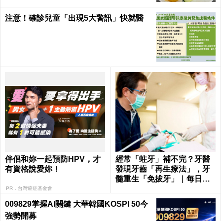
注意！確診兒童「出現5大警訊」快就醫
伴侶和妳一起預防HPV，才
經常「蛀牙」補不完？牙醫
有資格說愛妳！
發現牙齒「再生療法」，牙
髓重生「免拔牙」｜每日健
康 Health
PR．台灣癌症基金會
009829掌握AI關鍵 大華韓國KOSPI 50今
強勢開募