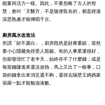
能量與活力一樣。因此，不要忽略了古人的智
慧，會叫「天醫方」不是隨便取名的，都是經過
深思熟慮才能傳唱千古。
廚房風水改造法
所謂「財不露白」，廚房既然是財庫重鎮，當然
要小心隱藏免得受人覬覦。有的人事業運很好，
但卻發現忙了老半天，始終存不了什麼錢；或是
每當錢賺進來還沒放熱，馬上又出了一樁事，口
袋的錢拿出來消災還不夠，還得去隔壁王媽媽家
張羅一點才能勉強湊數。