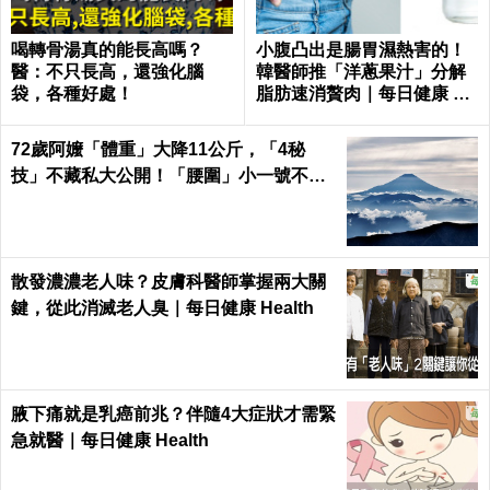
喝轉骨湯真的能長高嗎？
小腹凸出是腸胃濕熱害的！
醫：不只長高，還強化腦
韓醫師推「洋蔥果汁」分解
袋，各種好處！
脂肪速消贅肉｜每日健康 He
alth
72歲阿嬤「體重」大降11公斤，「4秘
技」不藏私大公開！「腰圍」小一號不是
夢｜每日健康 Health
散發濃濃老人味？皮膚科醫師掌握兩大關
鍵，從此消滅老人臭｜每日健康 Health
腋下痛就是乳癌前兆？伴隨4大症狀才需緊
急就醫｜每日健康 Health