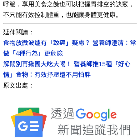
呼籲，享用美食之餘也可以把握胃排空的訣竅，
不只能有效控制體重，也能讓身體更健康。
延伸閱讀：
食物放微波爐有「致癌」疑慮？ 營養師澄清：常
做「4種行為」更危險
解悶別再揪團大吃大喝！ 營養師推15種「好心
情」食物：有效抒壓還不用怕胖
原文出處：