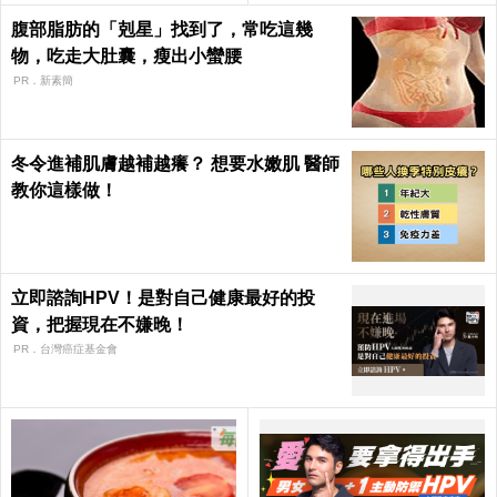
腹部脂肪的「剋星」找到了，常吃這幾
物，吃走大肚囊，瘦出小蠻腰
PR．新素簡
冬令進補肌膚越補越癢？ 想要水嫩肌 醫師
教你這樣做！
立即諮詢HPV！是對自己健康最好的投
資，把握現在不嫌晚！
PR．台灣癌症基金會