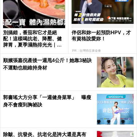
別搞錯，番茄和它才是絕
伴侶和妳一起預防HPV，才
配！這樣喝抗老、降壓、健
有資格說愛妳！
脾胃，夏季濕熱排光光｜每
日健康 Health
PR．台灣癌症基金會
順嬪張嘉倪產後一週甩4公斤！她靠3秘訣
不運動也能維持身材
郭書瑤大方分享「一週健身菜單」 曝瘦
身不會瘦到胸祕訣
除皺、抗發炎、抗老化是誇大還是真有