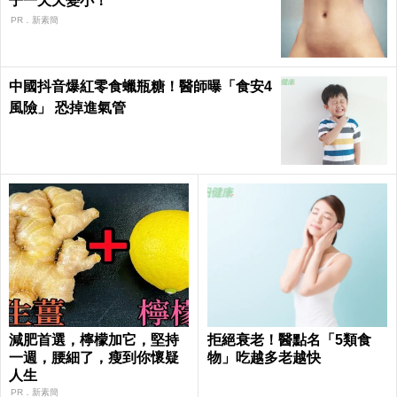
子一天天變小！
PR．新素簡
中國抖音爆紅零食蠟瓶糖！醫師曝「食安4
風險」 恐掉進氣管
減肥首選，檸檬加它，堅持
拒絕衰老！醫點名「5類食
一週，腰細了，瘦到你懷疑
物」吃越多老越快
人生
PR．新素簡