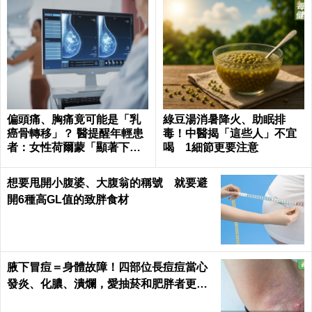
偏頭痛、胸痛竟可能是「乳
綠豆湯消暑降火、助眠排
癌骨轉移」？ 醫提醒年輕患
毒！中醫揭「這些人」不宜
者：女性荷爾蒙「顯著下
喝 1細節更要注意
降」最危險
想要甩開小腹婆、大腹翁的稱號 就要避
開6種高GL值的致胖食材
腋下冒痘＝身體故障！四部位長痘痘當心
發炎、化膿、潰爛，愛抽菸和肥胖者更要
小心｜每日健康 Health