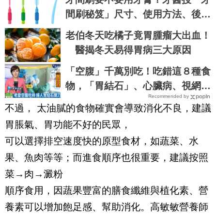
間刷秘笈」尺寸、使用方法、後牙
清潔一次看懂
老伯冬天吃橘子竟胃腫瘤大出血！
醫揭冬天易得胃病三大原因
「空腹」千萬別吃！吃錯這８種食
物，「胃結石」、心臟病、視網膜
Recommended by
病變全上身｜每日健康Health
不過， 太油膩的食物確實會導致消化不良，建議
胃脹氣、胃功能不好的民眾，
可以選擇排空速度快的原型食材，如蔬菜、水
果、魚肉等等；而進食順序也很重要，建議按照
菜→肉→澱粉
順序食用，因蔬果豐富的膳食纖維與植化素、營
養素可以增加飽足感、幫助消化。高敏敏營養師