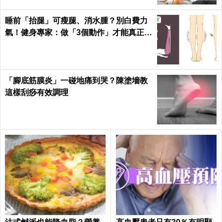
睡前「抬腿」可瘦腿、消水腫？別白費力
氣！健身專家：做「3個動作」才能真正躺
著瘦｜每日健康
「腳底筋膜炎」一碰地痛到哭？陳塗墻教
這樣刮痧有效調理