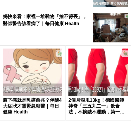
媽快來看！家裡一堆雜物「捨不得丟」，
醫師警告該看病了｜每日健康 Health
腋下痛就是乳癌前兆？伴隨4
2個月狠甩13kg！德國醫師
大症狀才需緊急就醫｜每日
神奇「三五九二一」飲食
健康 Health
法，不挨餓不運動，第一個
月就能見證奇蹟｜每日健康
Health