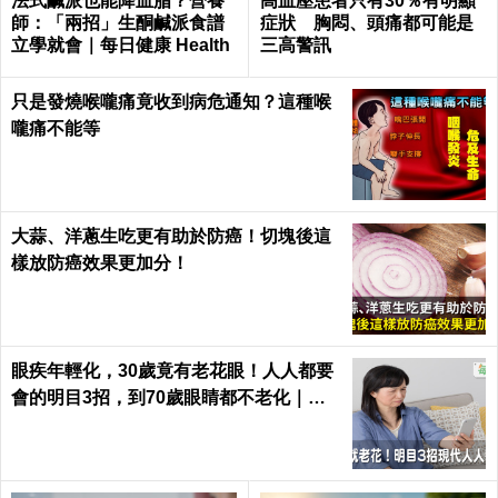
法式鹹派也能降血脂？營養
高血壓患者只有30％有明顯
師：「兩招」生酮鹹派食譜
症狀 胸悶、頭痛都可能是
立學就會｜每日健康 Health
三高警訊
只是發燒喉嚨痛竟收到病危通知？這種喉
嚨痛不能等
大蒜、洋蔥生吃更有助於防癌！切塊後這
樣放防癌效果更加分！
眼疾年輕化，30歲竟有老花眼！人人都要
會的明目3招，到70歲眼睛都不老化｜每
日健康 Health