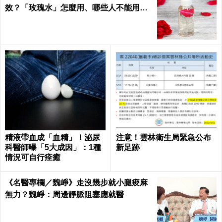
效？「玫瑰水」怎麼用、哪些人不能用｜
每日健康 Health
精液帶血成「血精」！泌尿
注意！雲林衛生局緊急公布
科醫師曝「5大成因」：1種
新足跡
情況可自行痊癒
《名醫專欄／魏崢》走沒幾步就小腿痠麻
無力？魏崢：周邊靜脈阻塞應就醫