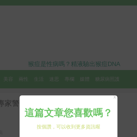
猴痘是性病嗎？精液驗出猴痘DNA
美容
兩性
生活
迷思
專欄
媒體
糖尿病照護
X
 專家警告：恐危害兒童免疫力、
病