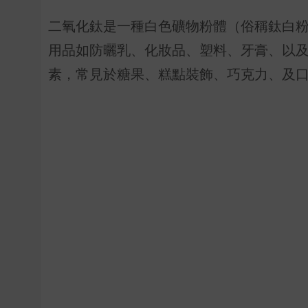
二氧化鈦是一種白色礦物粉體（俗稱鈦白
用品如防曬乳、化妝品、塑料、牙膏、以
素，常見於糖果、糕點裝飾、巧克力、及