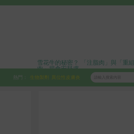
雪花牛的秘密？ 「注脂肉」與「重
肉」揭食安疑慮
熱門：
生物製劑
異位性皮膚炎