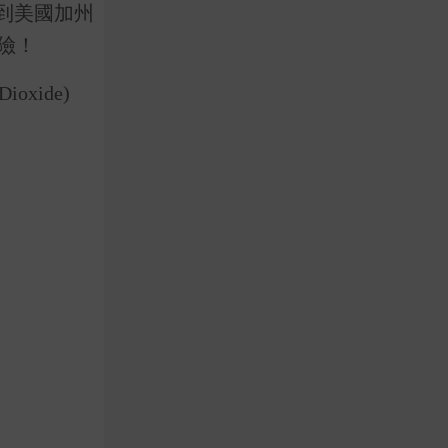
到美國加州
險！
ide) 