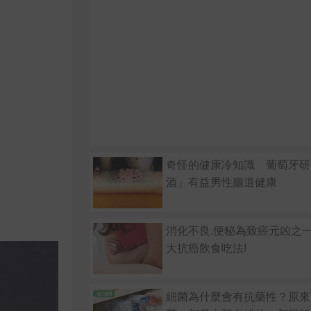
奇怪的健康冷知識 葡萄牙研
酒」有益男性腸道健康
消化不良.便秘為致癌元凶之
大抗癌飲食吃法!
細菌為什麼會有抗藥性？原來