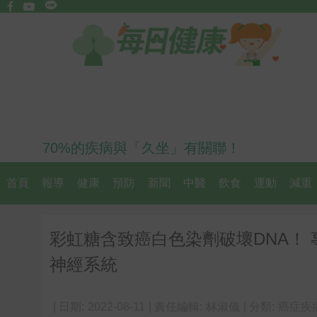
70%的疾病與「久坐」有關聯！
首頁
報導
健康
預防
新聞
中醫
飲食
運動
減重
彩虹糖含致癌白色染劑破壞DNA！
神經系統
| 日期:
2022-08-11
| 責任編輯:
林淑儀
| 分類:
癌症疾