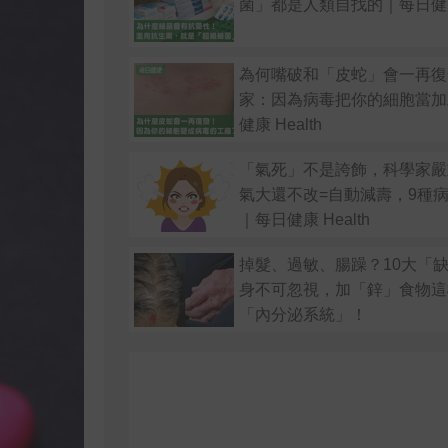
菌」都是人類自找的｜每日健康 
為何嘴破和「皮蛇」會一再復
家：因為病毒把你的細胞當加
健康 Health
「氣死」不是誇飾，科學家嚴
氣大還不改=自動減壽，9種
｜每日健康 Health
掉髮、過敏、腸躁？10大「
身不可忽視，加「鋅」食物這
「內分泌系統」！