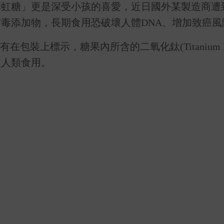
彩虹糖」更是深受小孩的喜愛，近日國外某製造商遭
毒添加物，長期食用恐破壞人體DNA、增加致癌風
裝上標示，糖果內所含的二氧化鈦(Titanium Diox
被人類食用。