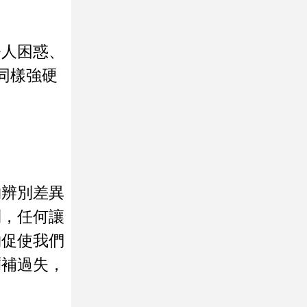
。
令人困惑、
同樣強硬
夠辨別差異
則，任何讓
夠促使我們
彌補過失，