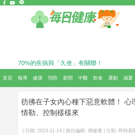
70%的疾病與「久坐」有關聯！
首頁
報導
健康
預防
新聞
中醫
飲食
運動
減重
彷彿在子女內心種下惡意軟體！ 心
情勒、控制樣樣來
| 日期:
2023-11-14
| 責任編輯:
潮健康
| 分類:
即時新