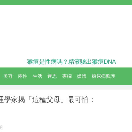
猴痘是性病嗎？精液驗出猴痘DNA
美容
兩性
生活
迷思
專欄
媒體
糖尿病照護
理學家揭「這種父母」最可怕：
聞