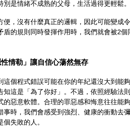
特別是情緒不成熟的父母，生活過得更輕鬆
方便，沒有什麼真正的邏輯，因此可能變成
矛盾的規則同時發揮作用時，我們就會被2個
隱性情勒」讓自信心蕩然無存
到這個程式錯誤可能在你的年紀還沒大到能
告知這是「為了你好」。不過，依照經驗法
式的惡意軟體。合理的罪惡感和悔意往往能
錯事時，我們會感受到強烈、健康的衝動去
是個失敗的人。