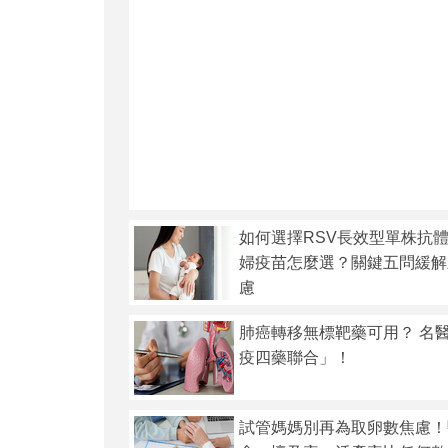
如何選擇RSV長效型單株抗體
婦疫苗怎麼選？關鍵五問緩解
慮
肺癌轉移無標靶藥可用？ 名
疫四藥聯合」！
試管媽媽別再為取卵數焦慮！