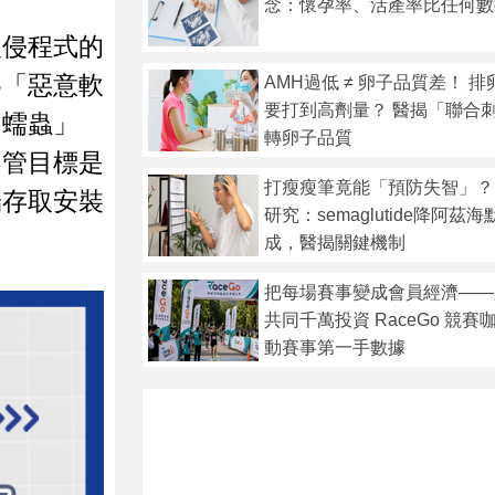
念：懷孕率、活產率比任何數
入侵程式的
為「惡意軟
AMH過低 ≠ 卵子品質差！ 
要打到高劑量？ 醫揭「聯合
「蠕蟲」
轉卵子品質
不管目標是
打瘦瘦筆竟能「預防失智」？
端存取安裝
研究：semaglutide降阿茲
成，醫揭關鍵機制
把每場賽事變成會員經濟——
共同千萬投資 RaceGo 競
動賽事第一手數據