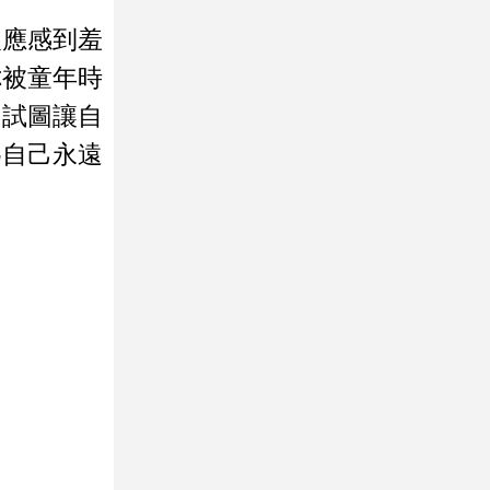
反應感到羞
你被童年時
，試圖讓自
為自己永遠