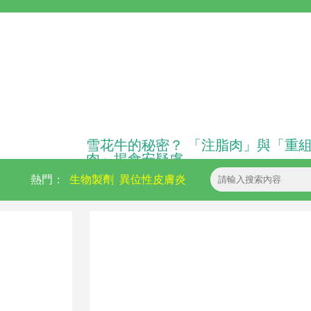
雪花牛的秘密？ 「注脂肉」與「重
肉」揭食安疑慮
熱門：
生物製劑
異位性皮膚炎