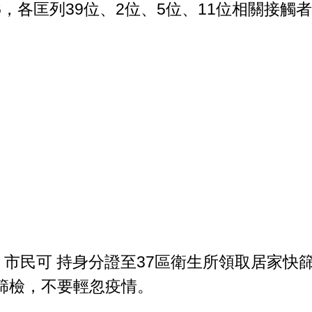
14.06，各匡列39位、2位、5位、11位相關接觸
，市民可 持身分證至37區衛生所領取居家快
篩檢，不要輕忽疫情。