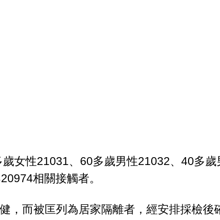
性21031、60多歲男性21032、40多歲男
20974相關接觸者。
往復健，而被匡列為居家隔離者，經安排採檢後確