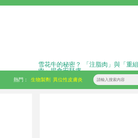
雪花牛的秘密？ 「注脂肉」與「重
肉」揭食安疑慮
熱門：
生物製劑
異位性皮膚炎