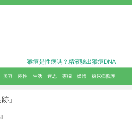
猴痘是性病嗎？精液驗出猴痘DNA
美容
兩性
生活
迷思
專欄
媒體
糖尿病照護
足跡」
聞