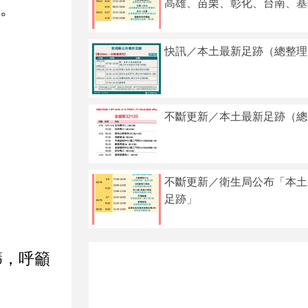
高雄、苗栗、彰化、台南、基
者。
快訊／本土最新足跡（總整理
不斷更新／本土最新足跡（總
不斷更新／衛生局公布「本土 
足跡」
篩，呼籲