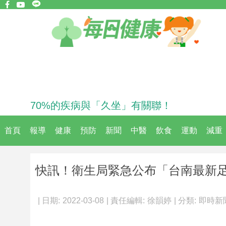
70%的疾病與「久坐」有關聯！
首頁
報導
健康
預防
新聞
中醫
飲食
運動
減重
快訊！衛生局緊急公布「台南最新
| 日期:
2022-03-08
| 責任編輯:
徐韻婷
| 分類:
即時新