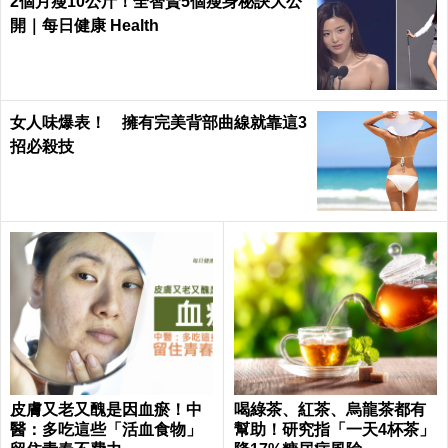
2個月瘦10公斤！全智賢5個瘦身秘訣大公
開｜每日健康 Health
女人味爆表！ 擁有完美背部曲線就靠這3
招必殺技
皮膚又老又醜是因血瘀！中
喝綠茶、紅茶、烏龍茶都有
醫：多吃這些「活血食物」
幫助！研究指「一天4杯茶」