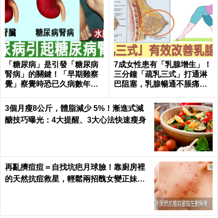
「糖尿病」是引發「糖尿病
7成女性患有「乳腺增生」！
腎病」的關鍵！「早期難察
三分鐘「疏乳三式」打通淋
覺」察覺時恐已久病數年！
巴阻塞，乳腺暢通不脹痛｜
｜每日健康Health
每日健康Health
3個月瘦8公斤，體脂減少 5%！漸進式減
醣技巧曝光：4大提醒、3大心法快速瘦身
再亂擠痘痘＝自找坑疤月球臉！靠廚房裡
的天然抗痘救星，輕鬆兩招醜女變正妹｜
每日健康 Health