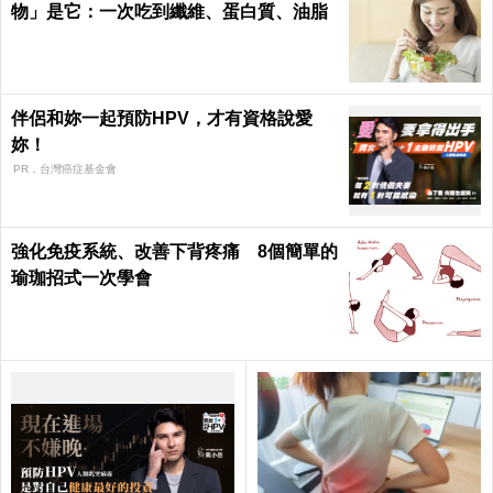
物」是它：一次吃到纖維、蛋白質、油脂
伴侶和妳一起預防HPV，才有資格說愛
妳！
PR．台灣癌症基金會
強化免疫系統、改善下背疼痛 8個簡單的
瑜珈招式一次學會