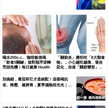
喝水200c.c.、咖啡飯後喝
「關節炎」應拒吃「8大類食
「飲食5關鍵」做對順序逆轉
物」，小心越吃越痛、發炎
禿頭危機｜每日健康 Health
惡化，加速「關節變形」！
｜每日健康 Health
別搞錯，番茄和它才是絕配！這樣喝抗
老、降壓、健脾胃，夏季濕熱排光光｜每
日健康 Health