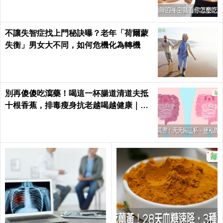
不讓失智症找上門秘訣曝？老年「荷爾蒙
失衡」男女大不同，如何危機化為轉機
別再傻傻吃瀉藥！喝這一杯腸道清道夫抵
十根香蕉，排毒瘦身抗老越喝越健康｜每
日健康 Health