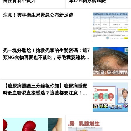
留住青春不費力
降17%糖尿病風險
注意！雲林衛生局緊急公布新足跡
禿一塊好尷尬！搶救禿頭的生髮密碼：這7
類NG食物再愛也不能吃，等毛囊萎縮就來
不及了｜每日健康 Health
【糖尿病照護三分鐘報你知】糖尿病睡覺
時低血糖易直接昏迷？這些都要注意！陳
仰霖醫師