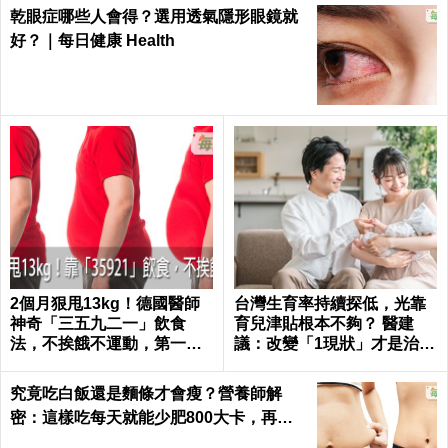
乾眼症哪些人會得？選用透氣隱形眼鏡就
好？｜每日健康 Health
2個月狠甩13kg！德國醫師
台灣生育率持續探低，光靠
神奇「三五九二一」飲食
育兒津貼根本不夠？ 醫建
法，不挨餓不運動，第一個
議：改變「1現狀」才是治本
月就能見證奇蹟｜每日健康
之道
Health
究竟吃白飯還是麵條才會瘦？營養師解
密：這樣吃每天就能少肥800大卡，再也
不落入復胖陷阱｜每日健康 Health