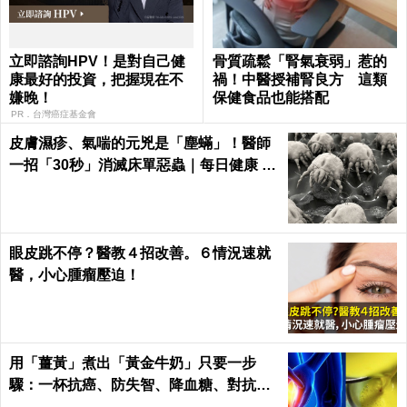
立即諮詢HPV！是對自己健
骨質疏鬆「腎氣衰弱」惹的
康最好的投資，把握現在不
禍！中醫授補腎良方 這類
嫌晚！
保健食品也能搭配
PR．台灣癌症基金會
皮膚濕疹、氣喘的元兇是「塵蟎」！醫師
一招「30秒」消滅床單惡蟲｜每日健康 H
ealth
眼皮跳不停？醫教４招改善。６情況速就
醫，小心腫瘤壓迫！
用「薑黃」煮出「黃金牛奶」只要一步
驟：一杯抗癌、防失智、降血糖、對抗關
節炎，全家大小都要喝！