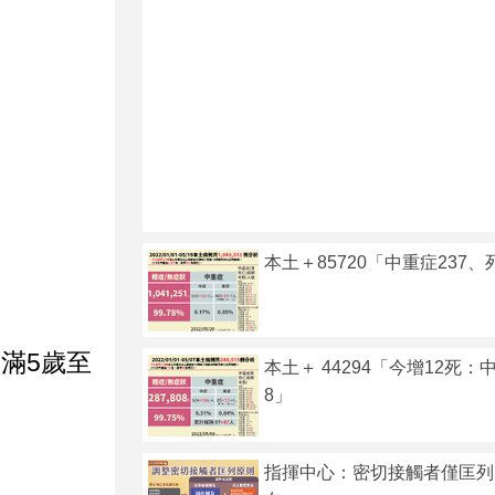
本土＋85720「中重症237、
滿5歲至
本土＋ 44294「今增12死：
8」
。
指揮中心：密切接觸者僅匡列