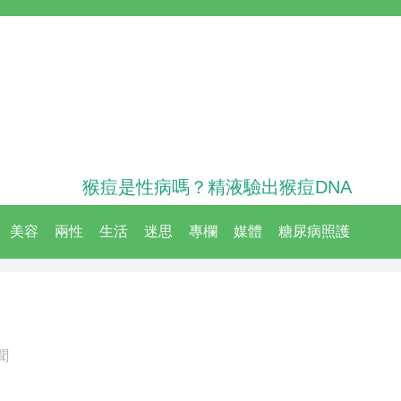
猴痘是性病嗎？精液驗出猴痘DNA
美容
兩性
生活
迷思
專欄
媒體
糖尿病照護
聞