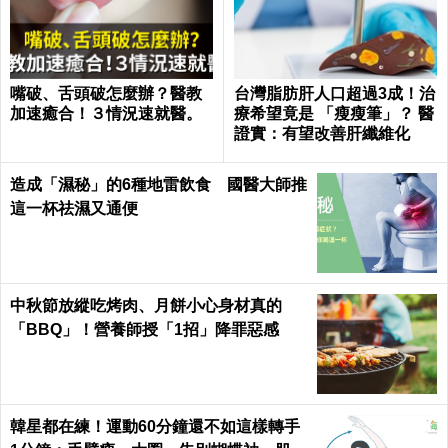
嘴破、舌頭破怎麼辦？醫教
台灣脂肪肝人口超過3成！治
加速癒合！３情況速就醫。
療希望竟是 「瘦瘦筆」？ 醫
證實：有望改善肝纖維化
造成「濕秘」的6種地雷飲食 國醫大師推
這一杯祛濕又通便
中秋節放縱吃烤肉、月餅小心身材真的
「BBQ」！營養師授「1招」降罪惡感
韓星都在練！運動60分鐘還不如這樣轉手