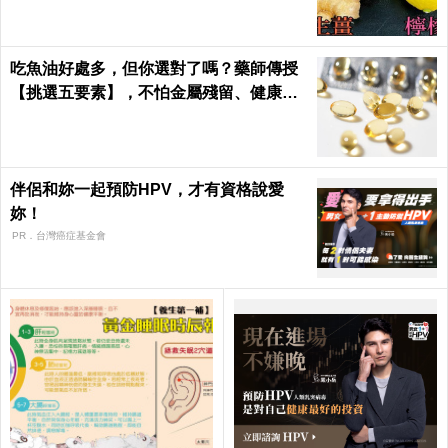
吃魚油好處多，但你選對了嗎？藥師傳授
【挑選五要素】，不怕金屬殘留、健康無
疑慮！｜每日健康Health
伴侶和妳一起預防HPV，才有資格說愛
妳！
PR．台灣癌症基金會