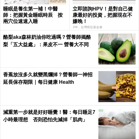
睡眠是養生第一補！中醫
立即諮詢HPV！是對自己健
師：把握黃金睡眠時辰 按
康最好的投資，把握現在不
兩穴位速速入睡
嫌晚！
PR．台灣癌症基金會
酪梨aka森林奶油你吃過嗎？營養師揭酪
梨「五大益處」：果皮不一 營養大不同
香蕉放沒多久就變黑爛掉？營養師一神招
延長保存期限｜每日健康 Health
減重第一步就是好好睡覺！醫：每日睡足7
小時最理想 否則恐怕先減掉「肌肉」