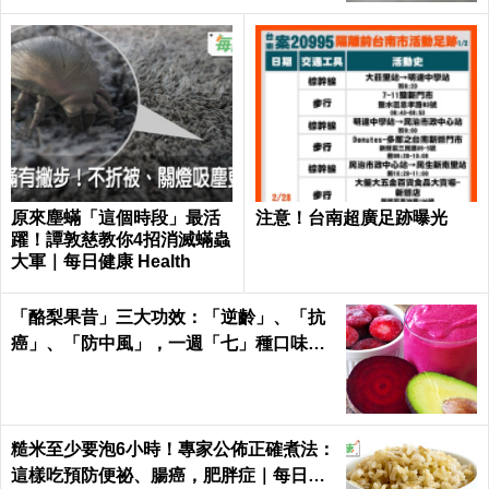
原來塵蟎「這個時段」最活
注意！台南超廣足跡曝光
躍！譚敦慈教你4招消滅蟎蟲
大軍｜每日健康 Health
「酪梨果昔」三大功效：「逆齡」、「抗
癌」、「防中風」，一週「七」種口味，
天天喝才有用！
糙米至少要泡6小時！專家公佈正確煮法：
這樣吃預防便祕、腸癌，肥胖症｜每日健