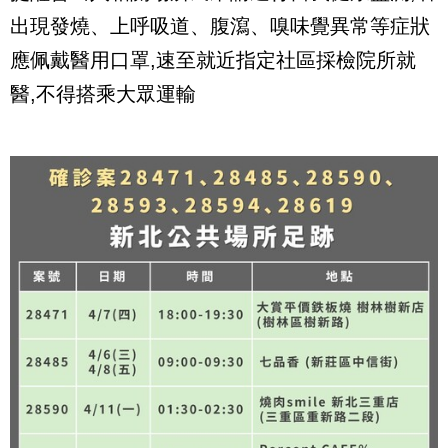
出現發燒、上呼吸道、腹瀉、嗅味覺異常等症狀
應佩戴醫用口罩,速至就近指定社區採檢院所就
醫,不得搭乘大眾運輸