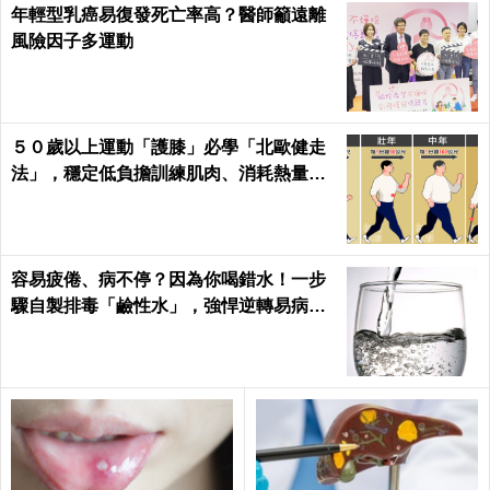
年輕型乳癌易復發死亡率高？醫師籲遠離
風險因子多運動
５０歲以上運動「護膝」必學「北歐健走
法」，穩定低負擔訓練肌肉、消耗熱量｜
每日健康Health
容易疲倦、病不停？因為你喝錯水！一步
驟自製排毒「鹼性水」，強悍逆轉易病、
肥胖、酸性體質！