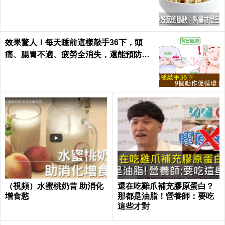
康 Health
效果驚人！每天睡前這樣敲手36下，頭
痛、腸胃不適、疲勞全消失，還能預防腦
中風！｜每日健康Health
（視頻）水蜜桃奶昔 助消化
還在吃雞爪補充膠原蛋白？
增食慾
那都是油脂！營養師：要吃
這些才對