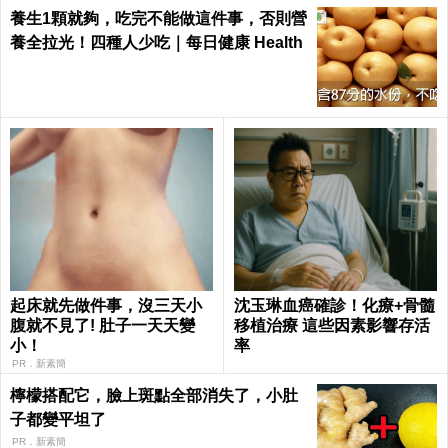
養生1顆就夠，吃完不能做這件事，否則營
養全拉光！四種人少吃｜每日健康 Health
起床就先做件事，沒三天小
沈玉琳血癌確診！化療+骨髓
腹就不見了! 肚子一天天變
移植治療 這些因素影響存活
小！
率
PR．新素簡
檸檬搭配它，臉上斑點全部消失了，小肚
子都變平坦了
PR．新素簡