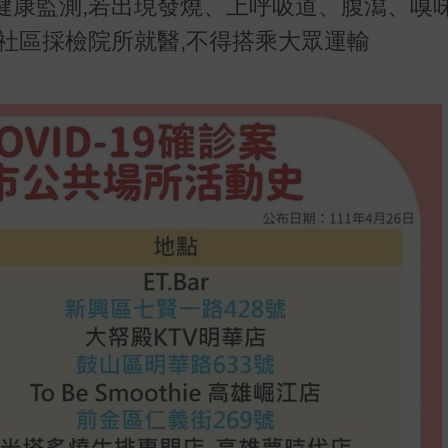
健康監測,若出現發燒、上呼吸道、腹瀉、嗅
社區採檢院所就醫,不得搭乘大眾運輸