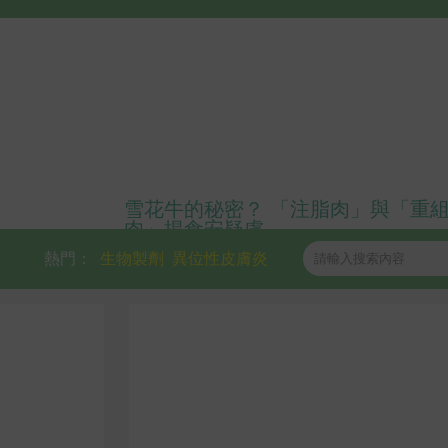
雪花牛的秘密？ 「注脂肉」與「重
肉」揭食安疑慮
熱門：
生物製劑
異位性皮膚炎