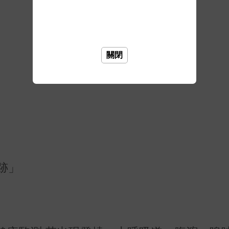
關閉
跡」