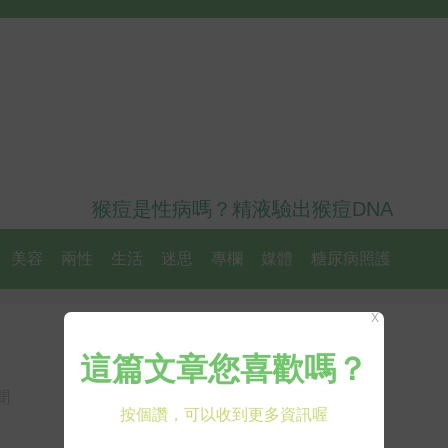
猴痘是性病嗎？精液驗出猴痘DNA
美容
兩性
生活
迷思
專欄
媒體
糖尿病照護
X
聞