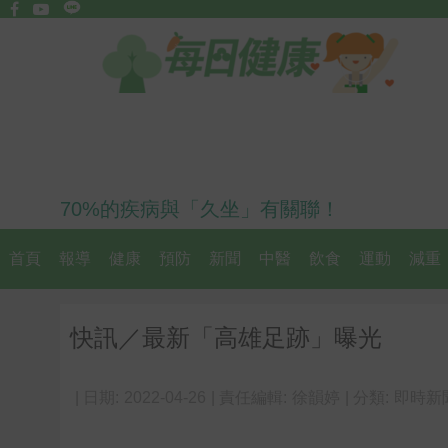
70%的疾病與「久坐」有關聯！
首頁
報導
健康
預防
新聞
中醫
飲食
運動
減重
快訊／最新「高雄足跡」曝光
| 日期:
2022-04-26
| 責任編輯:
徐韻婷
| 分類:
即時新